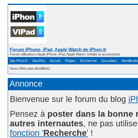
Forum iPhone, iPad, Apple Watch de iPhon.fr
Forum utilisateurs Apple iPhone, iPad, Apple Watch, forfaits et accessoires
Site iPhon.fr
MacPlus
Accueil
Règles
Recherche
Inscription
Identificati
Vous n'êtes pas identifié(e).
Annonce
Bienvenue sur le forum du blog
iP
Pensez à
poster dans la bonne 
autres internautes
, ne pas utilis
fonction '
Recherche
'
!