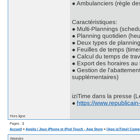
● Ambulanciers (règle de
Caractéristiques:
● Multi-Plannings (sched
● Planning quotidien (heu
● Deux types de plannings
● Feuilles de temps (time
● Calcul du temps de travai
● Export des horaires a
● Gestion de l'abattemen
supplémentaires)
iziTime dans la presse (L
●
https://www.republicain
Hors ligne
Pages :
1
Accueil
»
Applis / Jeux iPhone et iPod Touch - App Store
»
[App iziTime] Compte
Atteindre