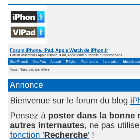
Forum iPhone, iPad, Apple Watch de iPhon.fr
Forum utilisateurs Apple iPhone, iPad, Apple Watch, forfaits et accessoires
Site iPhon.fr
MacPlus
Accueil
Règles
Recherche
Inscription
Identificati
Vous n'êtes pas identifié(e).
Annonce
Bienvenue sur le forum du blog
iP
Pensez à
poster dans la bonne 
autres internautes
, ne pas utilis
fonction '
Recherche
'
!