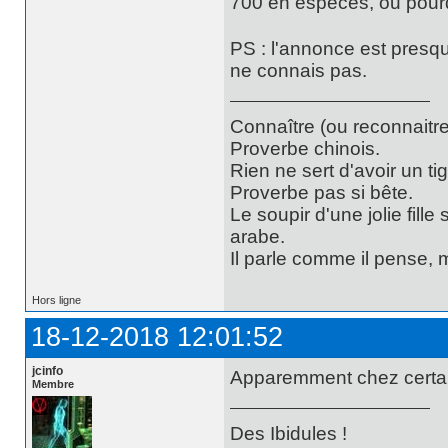
700 en espèces, ou pour
PS : l'annonce est presqu
ne connais pas.
Connaître (ou reconnaitre
Proverbe chinois.
Rien ne sert d'avoir un t
Proverbe pas si bête.
Le soupir d'une jolie fill
arabe.
Il parle comme il pense,
Hors ligne
18-12-2018 12:01:52
jcinfo
Apparemment chez certain
Membre
Des Ibidules !