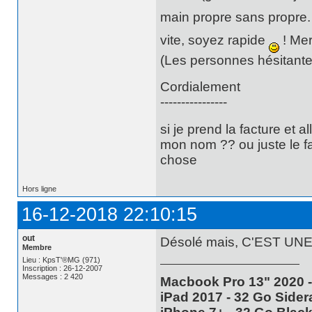
main propre sans propre. 
vite, soyez rapide
! Mer
(Les personnes hésitante
Cordialement
----------------
si je prend la facture et 
mon nom ?? ou juste le fai
chose
Hors ligne
16-12-2018 22:10:15
out
Désolé mais, C'EST UNE 
Membre
Lieu : KpsT'®MG (971)
Inscription : 26-12-2007
Messages : 2 420
Macbook Pro 13" 2020 -
iPad 2017 - 32 Go Sidera