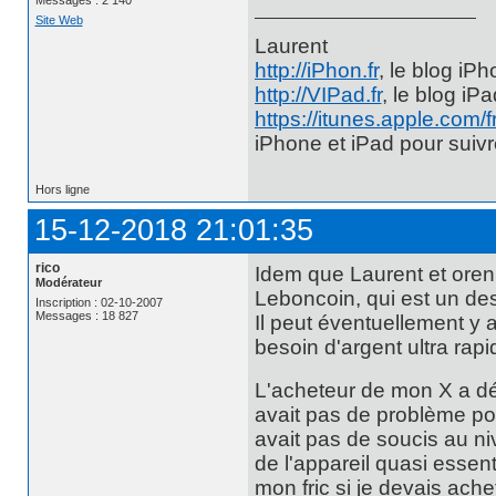
Site Web
Laurent
http://iPhon.fr
, le blog iP
http://VIPad.fr
, le blog iP
https://itunes.apple.com/
iPhone et iPad pour suiv
Hors ligne
15-12-2018 21:01:35
rico
Idem que Laurent et orenis
Modérateur
Leboncoin, qui est un des
Inscription : 02-10-2007
Messages : 18 827
Il peut éventuellement y a
besoin d'argent ultra rap
L'acheteur de mon X a démar
avait pas de problème pou
avait pas de soucis au ni
de l'appareil quasi essent
mon fric si je devais ach