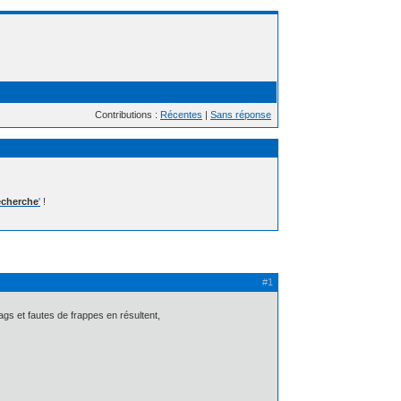
Contributions :
Récentes
|
Sans réponse
cherche
'
!
#1
ags et fautes de frappes en résultent,