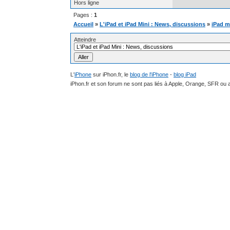
Hors ligne
Pages :
1
Accueil
»
L'iPad et iPad Mini : News, discussions
»
iPad mi
Atteindre
L'
iPhone
sur iPhon.fr, le
blog de l'iPhone
-
blog iPad
iPhon.fr et son forum ne sont pas liés à Apple, Orange, SFR ou a