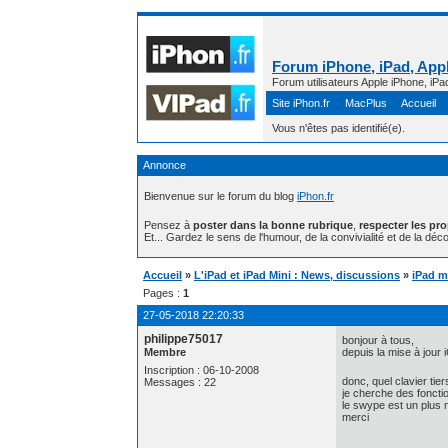
Forum iPhone, iPad, Appl
Forum utilisateurs Apple iPhone, iPa
Site iPhon.fr
MacPlus
Accueil
Vous n'êtes pas identifié(e).
Annonce
Bienvenue sur le forum du blog
iPhon.fr
Pensez à
poster dans la bonne rubrique
,
respecter les pr
Et... Gardez le sens de l'humour, de la convivialité et de la déco
Accueil
»
L'iPad et iPad Mini : News, discussions
»
iPad mi
Pages :
1
27-05-2018 22:20:33
philippe75017
bonjour à tous,
Membre
depuis la mise à jour 
Inscription : 06-10-2008
donc, quel clavier tier
Messages : 22
je cherche des foncti
le swype est un plus 
merci