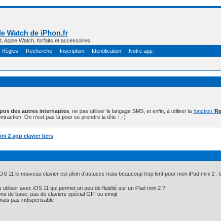
e Watch de iPhon.fr
d, Apple Watch, forfaits et accessoires
Règles
Recherche
Inscription
Identification
Notre app.
opos des autres internautes
, ne pas utiliser le langage SMS, et enfin, à utiliser la
fonction '
Re
ntraction. On n'est pas là pour se prendre la tête ! ;-)
ni 2 app clavier tiers
iOS 11 le nouveau clavier est plein d'astuces mais beaucoup trop lent pour mon iPad mini 2 : l
s utiliser avec iOS 11 qui permet un peu de fluidité sur un iPad mini 2 ?
ons de base, pas de claviers spécial GIF ou emoji
mais pas indispensable