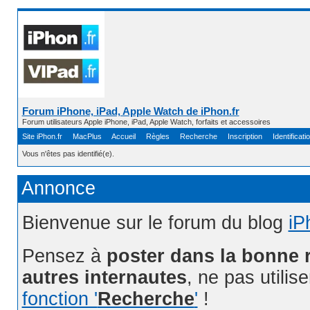
Forum iPhone, iPad, Apple Watch de iPhon.fr
Forum utilisateurs Apple iPhone, iPad, Apple Watch, forfaits et accessoires
Site iPhon.fr
MacPlus
Accueil
Règles
Recherche
Inscription
Identificati
Vous n'êtes pas identifié(e).
Annonce
Bienvenue sur le forum du blog
iP
Pensez à
poster dans la bonne 
autres internautes
, ne pas utilis
fonction '
Recherche
'
!