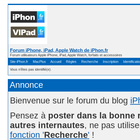
Forum iPhone, iPad, Apple Watch de iPhon.fr
Forum utilisateurs Apple iPhone, iPad, Apple Watch, forfaits et accessoires
Site iPhon.fr
MacPlus
Accueil
Règles
Recherche
Inscription
Identificati
Vous n'êtes pas identifié(e).
Annonce
Bienvenue sur le forum du blog
iP
Pensez à
poster dans la bonne 
autres internautes
, ne pas utilis
fonction '
Recherche
'
!