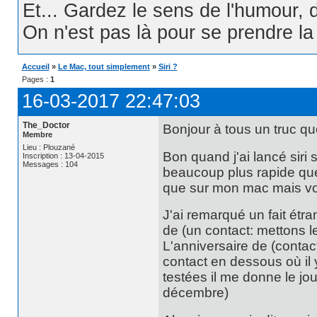
Et... Gardez le sens de l'humour, d
On n'est pas là pour se prendre la t
Accueil
»
Le Mac, tout simplement
»
Siri ?
Pages :
1
16-03-2017 22:47:03
The_Doctor
Bonjour à tous un truc que 
Membre
Lieu : Plouzané
Bon quand j'ai lancé siri 
Inscription : 13-04-2015
Messages : 104
beaucoup plus rapide que
que sur mon mac mais vo
J'ai remarqué un fait étra
de (un contact: mettons l
L'anniversaire de (contac
contact en dessous où il y
testées il me donne le jou
décembre)