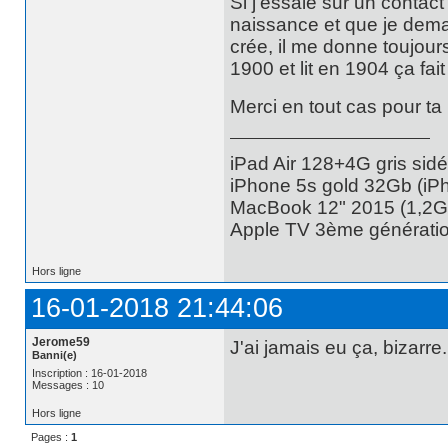
Si j'essaie sur un contac
naissance et que je deman
crée, il me donne toujours
1900 et lit en 1904 ça fai
Merci en tout cas pour ta 
iPad Air 128+4G gris sidé
iPhone 5s gold 32Gb (iP
MacBook 12" 2015 (1,2
Apple TV 3ème générati
Hors ligne
16-01-2018 21:44:06
Jerome59
J'ai jamais eu ça, bizarre.
Banni(e)
Inscription : 16-01-2018
Messages : 10
Hors ligne
Pages :
1