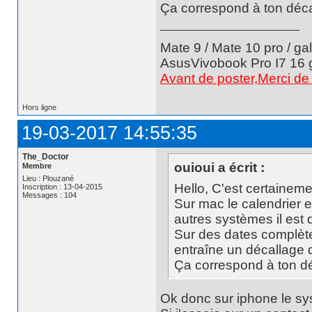
Ça correspond à ton déca
Mate 9 / Mate 10 pro / ga
AsusVivobook Pro I7 16 
Avant de poster,Merci de 
Hors ligne
19-03-2017 14:55:35
The_Doctor
ouioui a écrit :
Membre
Lieu : Plouzané
Hello, C'est certaineme
Inscription : 13-04-2015
Messages : 104
Sur mac le calendrier e
autres systèmes il est 
Sur des dates complète
entraîne un décallage d
Ça correspond à ton dé
Ok donc sur iphone le s