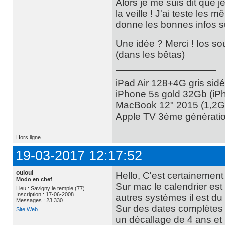
Alors je me suis dit que j
la veille ! J'ai teste les
donne les bonnes infos su
Une idée ? Merci ! Ios sou
(dans les bêtas)
iPad Air 128+4G gris sidé
iPhone 5s gold 32Gb (iP
MacBook 12" 2015 (1,2
Apple TV 3ème générati
Hors ligne
19-03-2017 12:17:52
ouioui
Hello, C'est certainement 
Modo en chef
Sur mac le calendrier est 
Lieu : Savigny le temple (77)
Inscription : 17-06-2008
autres systèmes il est du
Messages : 23 330
Sur des dates complètes r
Site Web
un décallage de 4 ans et 