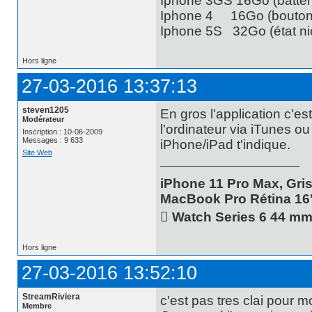
Iphone 3GS 16Go (batteri
Iphone 4 16Go (bouton 
Iphone 5S 32Go (état nic
Hors ligne
27-03-2016 13:37:13
steven1205
En gros l'application c'es
Modérateur
l'ordinateur via iTunes ou
Inscription : 10-06-2009
Messages : 9 633
iPhone/iPad t'indique.
Site Web
iPhone 11 Pro Max, Gris
MacBook Pro Rétina 16
 Watch Series 6 44 m
Hors ligne
27-03-2016 13:52:10
StreamRiviera
c'est pas tres clai pour m
Membre