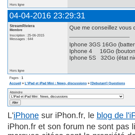
Hors ligne
04-04-2016 23:29:31
StreamRiviera
Que me conseillez vous d
Membre
Inscription : 25-06-2015
Messages : 644
Iphone 3GS 16Go (batteri
Iphone 4 16Go (bouton 
Iphone 5S 32Go (état nic
Hors ligne
Pages :
1
Accueil
»
L'iPad et iPad Mini : News, discussions
»
[Debutant] Questions
Atteindre
L'
iPhone
sur iPhon.fr, le
blog de l'
iPhon.fr et son forum ne sont pas 