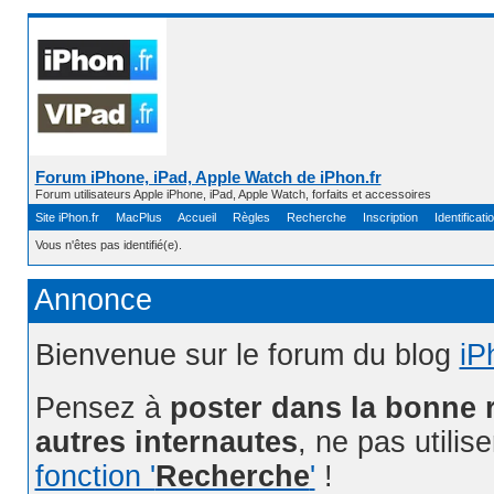
Forum iPhone, iPad, Apple Watch de iPhon.fr
Forum utilisateurs Apple iPhone, iPad, Apple Watch, forfaits et accessoires
Site iPhon.fr
MacPlus
Accueil
Règles
Recherche
Inscription
Identificati
Vous n'êtes pas identifié(e).
Annonce
Bienvenue sur le forum du blog
iP
Pensez à
poster dans la bonne 
autres internautes
, ne pas utilis
fonction '
Recherche
'
!