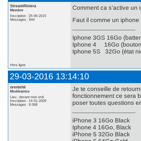
StreamRiviera
Comment ca s'active un ip
Membre
Inscription : 25-06-2015
Faut il comme un iphone 
Messages : 644
Iphone 3GS 16Go (batteri
Iphone 4 16Go (bouton 
Iphone 5S 32Go (état nic
Hors ligne
29-03-2016 13:14:10
orenishii
Je te conseille de retourn
Modératrice
fonctionnement ce sera b
Lieu : devant mon ordi
Inscription : 14-01-2009
poser toutes questions e
Messages : 8 068
iPhone 3 16Go Black
Iphone 4 16Go, Black
iPhone 5 32Go Black