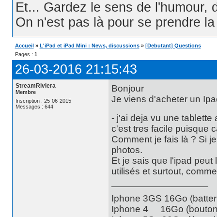
Et... Gardez le sens de l'humour, d
On n'est pas là pour se prendre la t
Accueil
»
L'iPad et iPad Mini : News, discussions
»
[Debutant] Questions
Pages :
1
26-03-2016 21:15:43
StreamRiviera
Bonjour
Membre
Je viens d'acheter un Ipa
Inscription : 25-06-2015
Messages : 644
- j'ai deja vu une tablett
c'est tres facile puisque 
Comment je fais là ? Si 
photos.
Et je sais que l'ipad peut
utilisés et surtout, comme
Iphone 3GS 16Go (batteri
Iphone 4 16Go (bouton 