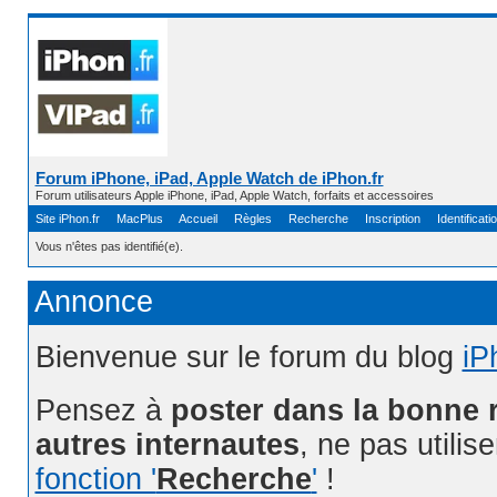
Forum iPhone, iPad, Apple Watch de iPhon.fr
Forum utilisateurs Apple iPhone, iPad, Apple Watch, forfaits et accessoires
Site iPhon.fr
MacPlus
Accueil
Règles
Recherche
Inscription
Identificati
Vous n'êtes pas identifié(e).
Annonce
Bienvenue sur le forum du blog
iP
Pensez à
poster dans la bonne 
autres internautes
, ne pas utilis
fonction '
Recherche
'
!