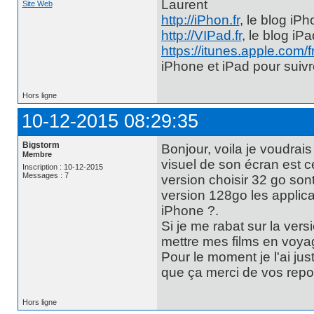
Laurent
Site Web
http://iPhon.fr
, le blog iP
http://VIPad.fr
, le blog iP
https://itunes.apple.com/
iPhone et iPad pour suiv
Hors ligne
10-12-2015 08:29:35
Bigstorm
Bonjour, voila je voudrais 
Membre
visuel de son écran est 
Inscription : 10-12-2015
Messages : 7
version choisir 32 go sont 
version 128go les applica
iPhone ?.
Si je me rabat sur la ver
mettre mes films en voya
Pour le moment je l'ai ju
que ça merci de vos rep
Hors ligne