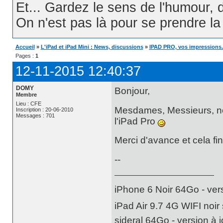
Et... Gardez le sens de l'humour, d
On n'est pas là pour se prendre la t
Accueil
»
L'iPad et iPad Mini : News, discussions
»
IPAD PRO, vos impressions..
Pages :
1
12-11-2015 12:40:37
DOMY
Bonjour,
Membre
Lieu : CFE
Mesdames, Messieurs, no
Inscription : 20-06-2010
Messages : 701
l'iPad Pro
Merci d'avance et cela fin
--
iPhone 6 Noir 64Go - vers
iPad Air 9.7 4G WIFI noir 
sideral 64Go - version à j