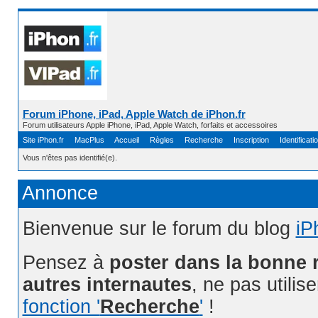
Forum iPhone, iPad, Apple Watch de iPhon.fr
Forum utilisateurs Apple iPhone, iPad, Apple Watch, forfaits et accessoires
Site iPhon.fr
MacPlus
Accueil
Règles
Recherche
Inscription
Identificati
Vous n'êtes pas identifié(e).
Annonce
Bienvenue sur le forum du blog
iP
Pensez à
poster dans la bonne 
autres internautes
, ne pas utilis
fonction '
Recherche
'
!