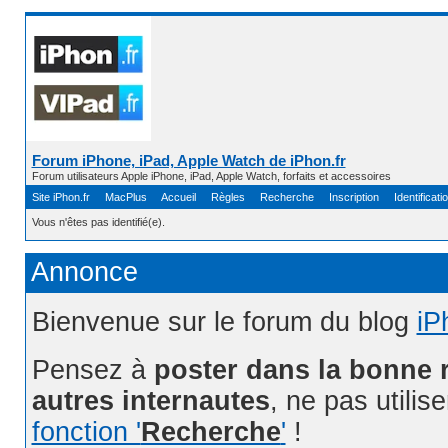
Forum iPhone, iPad, Apple Watch de iPhon.fr
Forum utilisateurs Apple iPhone, iPad, Apple Watch, forfaits et accessoires
Site iPhon.fr
MacPlus
Accueil
Règles
Recherche
Inscription
Identificati
Vous n'êtes pas identifié(e).
Annonce
Bienvenue sur le forum du blog
iP
Pensez à
poster dans la bonne 
autres internautes
, ne pas utilis
fonction '
Recherche
'
!