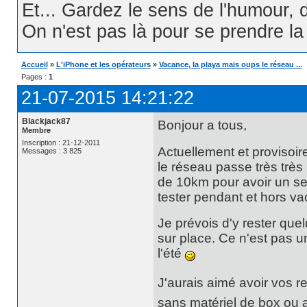
Et... Gardez le sens de l'humour, d
On n'est pas là pour se prendre la t
Accueil
»
L'iPhone et les opérateurs
»
Vacance, la playa mais oups le réseau ...
Pages :
1
21-07-2015 14:21:22
Blackjack87
Bonjour a tous,
Membre
Inscription : 21-12-2011
Actuellement et provisoi
Messages : 3 825
le réseau passe très très
de 10km pour avoir un sem
tester pendant et hors va
Je prévois d'y rester que
sur place. Ce n'est pas 
l'été
J'aurais aimé avoir vos r
sans matériel de box ou a