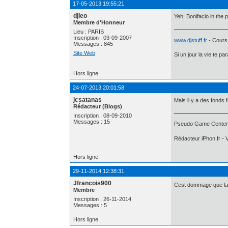
17-05-2013 19:55:21
djleo
Yeh, Bonifacio in the p
Membre d'Honneur
Lieu : PARIS
Inscription : 03-09-2007
www.djstuff.fr
- Cours
Messages : 845
Site Web
Si un jour la vie te pa
Hors ligne
24-07-2013 20:01:58
jcsatanas
Mais il y a des fonds f
Rédacteur (Blogs)
Inscription : 08-09-2010
Messages : 15
Pseudo Game Center 
Rédacteur iPhon.fr - V
Hors ligne
29-11-2014 12:38:31
Jfrancois900
Cest dommage que la 
Membre
Inscription : 26-11-2014
Messages : 5
Hors ligne