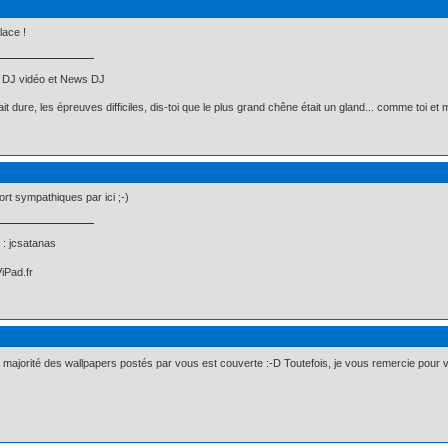
lace !
 DJ vidéo et News DJ
rait dure, les épreuves difficiles, dis-toi que le plus grand chêne était un gland... comme toi et m
ort sympathiques par ici ;-)
: jcsatanas
iPad.fr
majorité des wallpapers postés par vous est couverte :-D Toutefois, je vous remercie pour 