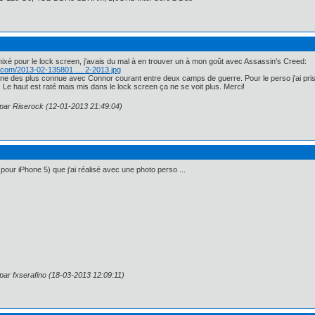
 mixé pour le lock screen, j'avais du mal à en trouver un à mon goût avec Assassin's Creed:
k.com/2013-02-135801 … 2-2013.jpg
s une des plus connue avec Connor courant entre deux camps de guerre. Pour le perso j'ai pris 
e. Le haut est raté mais mis dans le lock screen ça ne se voit plus. Merci!
 par Riserock (12-01-2013 21:49:04)
(pour iPhone 5) que j'ai réalisé avec une photo perso ...
 par fxserafino (18-03-2013 12:09:11)