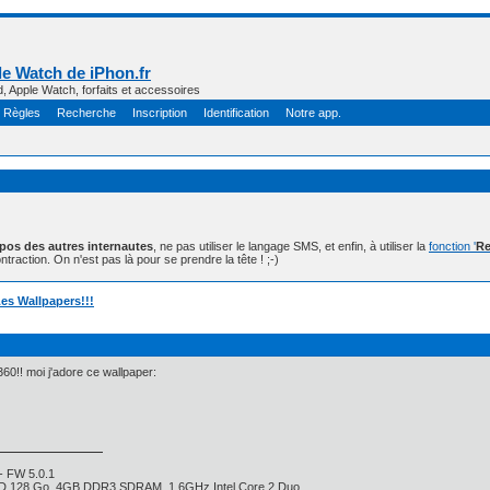
e Watch de iPhon.fr
d, Apple Watch, forfaits et accessoires
Règles
Recherche
Inscription
Identification
Notre app.
opos des autres internautes
, ne pas utiliser le langage SMS, et enfin, à utiliser la
fonction '
Re
ntraction. On n'est pas là pour se prendre la tête ! ;-)
es Wallpapers!!!
60!! moi j'adore ce wallpaper:
- FW 5.0.1
SD 128 Go, 4GB DDR3 SDRAM, 1,6GHz Intel Core 2 Duo