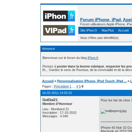
Forum iPhone, iPad, Appl
Forum utilisateurs Apple iPhone, iPa
Site iPhon.fr
MacPlus
Accueil
Vous n'êtes pas identifié(e).
Annonce
Bienvenue sur le forum du blog
iPhon.fr
Pensez à
poster dans la bonne rubrique
,
respecter les pr
Et... Gardez le sens de l'humour, de la convivialité et de la déco
Accueil
»
Personnalisation iPhone, iPod Touch, iPad ...
»
L
Pages :
Précédent
1
…
4
5
6
16-02-2011 14:03:15
GuiGui21
Pour les fan de xbox 3
Membre d'Honneur
Lieu : Montbard 21
Inscription : 17-10-2010
Messages : 4 040
iPhone 4S Noir 32 Go
Macbook air 2010 S