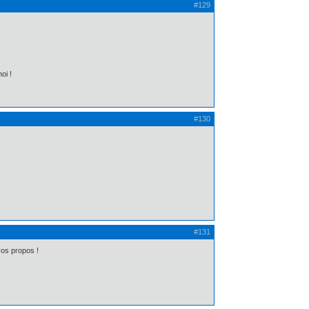
#129
oi !
#130
#131
vos propos !