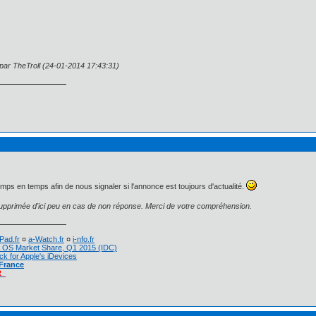
 par TheTroll (24-01-2014 17:43:31)
mps en temps afin de nous signaler si l'annonce est toujours d'actualité.
pprimée d'ici peu en cas de non réponse. Merci de votre compréhension.
Pad.fr
¤
a-Watch.fr
¤
i-nfo.fr
 OS Market Share, Q1 2015 (IDC)
ck for Apple's iDevices
 France
R_