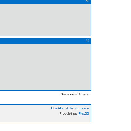
#3
#4
Discussion fermée
Flux Atom de la discussion
Propulsé par
FluxBB