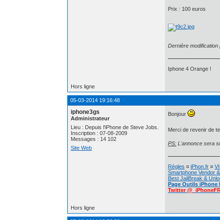
Prix : 100 euros
Dernière modification
Iphone 4 Orange !
Hors ligne
05-03-2014 19:16:48
iphone3gs
Bonjour
Administrateur
Lieu : Depuis l'iPhone de Steve Jobs.
Merci de revenir de te
Inscription : 07-08-2009
Messages : 14 102
PS:
L'annonce sera su
Site Web
Règles
¤
iPhon.fr
¤
VI
Smartphone Vendor &
Best JailBreak & Unlo
Page Outils iPhone
Twitter @_iPhoneF
Hors ligne