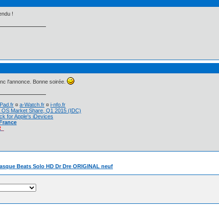
endu !
onc l'annonce. Bonne soirée.
Pad.fr
¤
a-Watch.fr
¤
i-nfo.fr
 OS Market Share, Q1 2015 (IDC)
ck for Apple's iDevices
 France
R_
asque Beats Solo HD Dr Dre ORIGINAL neuf