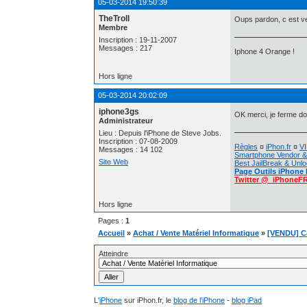
05-03-2014 19:50:39
TheTroll
Oups pardon, c est v
Membre
Inscription : 19-11-2007
Messages : 217
Iphone 4 Orange !
Hors ligne
05-03-2014 20:02:09
iphone3gs
OK merci, je ferme d
Administrateur
Lieu : Depuis l'iPhone de Steve Jobs.
Inscription : 07-08-2009
Règles
¤
iPhon.fr
¤
VI
Messages : 14 102
Smartphone Vendor &
Site Web
Best JailBreak & Unlo
Page Outils iPhone
Twitter @_iPhoneF
Hors ligne
Pages :
1
Accueil
»
Achat / Vente Matériel Informatique
»
[VENDU] C
Atteindre
L'
iPhone
sur iPhon.fr, le
blog de l'iPhone
-
blog iPad