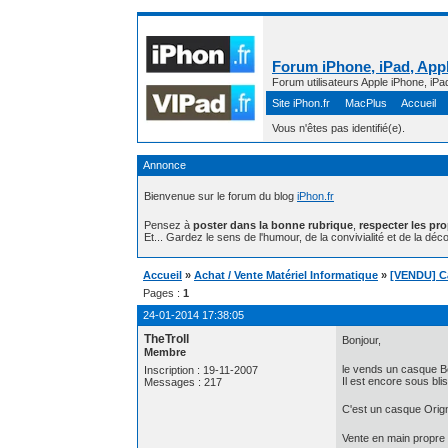
Forum iPhone, iPad, Appl
Forum utilisateurs Apple iPhone, iPa
Site iPhon.fr
MacPlus
Accueil
Vous n'êtes pas identifié(e).
Annonce
Bienvenue sur le forum du blog
iPhon.fr
Pensez à
poster dans la bonne rubrique
,
respecter les pr
Et... Gardez le sens de l'humour, de la convivialité et de la déco
Accueil
»
Achat / Vente Matériel Informatique
»
[VENDU] C
Pages :
1
24-01-2014 17:38:05
TheTroll
Bonjour,
Membre
le vends un casque B
Inscription : 19-11-2007
Il est encore sous blis
Messages : 217
C'est un casque Origna
Vente en main propre 