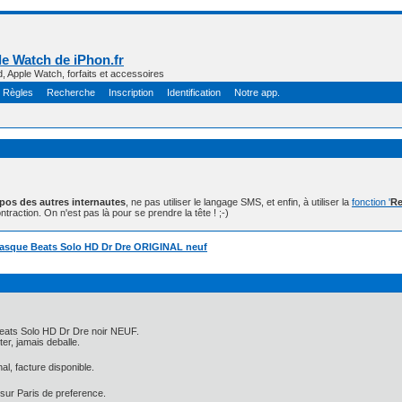
e Watch de iPhon.fr
d, Apple Watch, forfaits et accessoires
Règles
Recherche
Inscription
Identification
Notre app.
opos des autres internautes
, ne pas utiliser le langage SMS, et enfin, à utiliser la
fonction '
Re
ntraction. On n'est pas là pour se prendre la tête ! ;-)
asque Beats Solo HD Dr Dre ORIGINAL neuf
eats Solo HD Dr Dre noir NEUF.
ter, jamais deballe.
l, facture disponible.
sur Paris de preference.