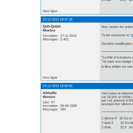
Hors ligne
19-12-2013 18:47:26
Qoh-Qolah
Non, seules les ante
Membre
Tu les trouveras ici:
h
Inscription : 17-11-2010
Messages : 5 401
Dernière modificatio
"La folie m'a toujours
"Je mets mon badge « 
le libre arbitre est u
Hors ligne
19-12-2013 19:00:55
mimuflo
merci pour ta réponse
Membre
car j'ai pris un forfa
par une antenne à 900
Lieu : 57
pourquoi leur silence
Inscription : 08-06-2009
Messages : 569
 iphone 6 16 Go or
 ipad 2 32 Go bla
 imac 21,5 po