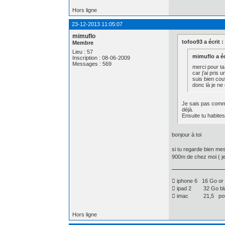
Hors ligne
23-12-2013 11:05:07
mimuflo
tofoo93 a écrit :
Membre
Lieu : 57
mimuflo a éc
Inscription : 08-06-2009
Messages : 569
merci pour ta
car j'ai pris 
suis bien cou
donc là je ne
Je sais pas comme
déjà.
Ensuite tu habites
bonjour à toi
si tu regarde bien mes
900m de chez moi ( je 
 iphone 6 16 Go or
 ipad 2 32 Go bla
 imac 21,5 po
Hors ligne