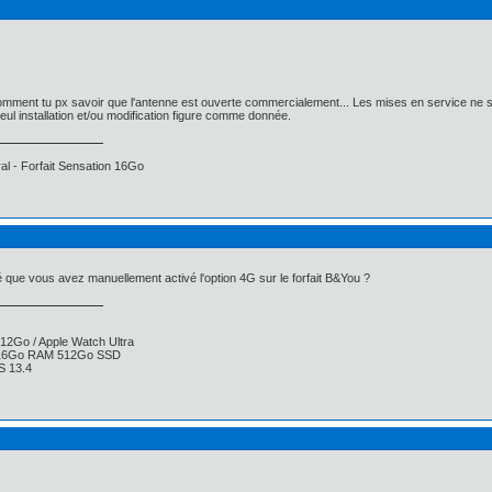
comment tu px savoir que l'antenne est ouverte commercialement... Les mises en service ne
ul installation et/ou modification figure comme donnée.
l - Forfait Sensation 16Go
é que vous avez manuellement activé l'option 4G sur le forfait B&You ?
512Go / Apple Watch Ultra
 16Go RAM 512Go SSD
S 13.4