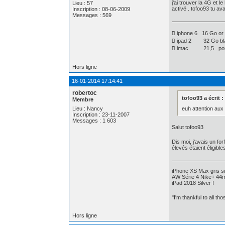
j'ai trouver la 4G et 
Lieu : 57
activé . tofoo93 tu av
Inscription : 08-06-2009
Messages : 569
 iphone 6 16 Go or
 ipad 2 32 Go bla
 imac 21,5 po
Hors ligne
16-01-2014 17:14:41
robertoc
tofoo93 a écrit :
Membre
euh attention aux 
Lieu : Nancy
Inscription : 23-11-2007
Messages : 1 603
Salut tofoo93
Dis moi, j'avais un for
élevés étaient éligible
iPhone XS Max gris si
AW Série 4 Nike+ 44m
iPad 2018 Silver !
"I'm thankful to all th
Hors ligne