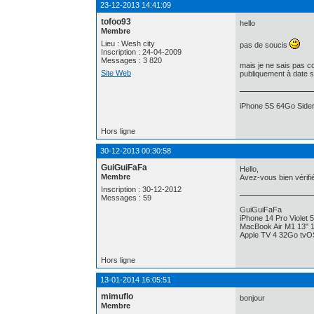
23-12-2013 14:41:09
tofoo93
hello
Membre
Lieu : Wesh city
pas de soucis
Inscription : 24-04-2009
Messages : 3 820
mais je ne sais pas 
Site Web
publiquement à date se
iPhone 5S 64Go Sidera
Hors ligne
30-12-2013 00:30:58
GuiGuiFaFa
Hello,
Membre
Avez-vous bien vérifi
Inscription : 30-12-2012
Messages : 59
GuiGuiFaFa
iPhone 14 Pro Violet 
MacBook Air M1 13"
Apple TV 4 32Go tvO
Hors ligne
13-01-2014 16:05:51
mimuflo
bonjour
Membre