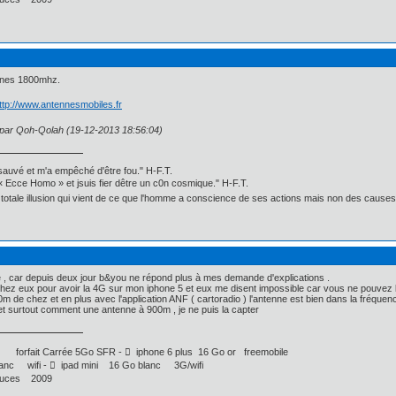
nnes 1800mhz.
ttp://www.antennesmobiles.fr
n par Qoh-Qolah (19-12-2013 18:56:04)
 sauvé et m'a empêché d'être fou." H-F.T.
Ecce Homo » et jsuis fier dêtre un c0n cosmique." H-F.T.
ne totale illusion qui vient de ce que l'homme a conscience de ses actions mais non des causes 
 , car depuis deux jour b&you ne répond plus à mes demande d'explications .
it chez eux pour avoir la 4G sur mon iphone 5 et eux me disent impossible car vous ne pouvez l'a
m de chez et en plus avec l'application ANF ( cartoradio ) l'antenne est bien dans la fréque
 et surtout comment une antenne à 900m , je ne puis la capter
 forfait Carrée 5Go SFR -  iphone 6 plus 16 Go or freemobile
nc wifi -  ipad mini 16 Go blanc 3G/wifi
uces 2009