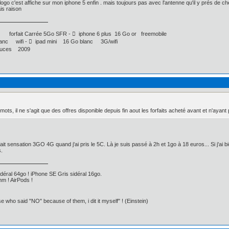
le logo c'est affiche sur mon iphone 5 enfin . mais toujours pas avec l'antenne qu'il y prés de
ais raison
 forfait Carrée 5Go SFR -  iphone 6 plus 16 Go or freemobile
nc wifi -  ipad mini 16 Go blanc 3G/wifi
uces 2009
mots, il ne s'agit que des offres disponible depuis fin aout les forfaits acheté avant et n'ayant
fait sensation 3GO 4G quand j'ai pris le 5C. Là je suis passé à 2h et 1go à 18 euros... Si j'ai b
s.
déral 64go ! iPhone SE Gris sidéral 16go.
m ! AirPods !
ose who said "NO" because of them, i dit it myself" ! (Einstein)