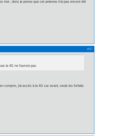
 chez moi , donc je pense que cet antenne n'ai pas encore été
#37
 pas la 4G ne l'auront pas.
ien compris, j'ai accès à la 4G car avant, seuls les forfaits