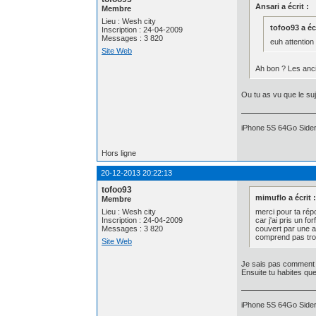
Ansari a écrit :
Membre
Lieu : Wesh city
tofoo93 a écr
Inscription : 24-04-2009
Messages : 3 820
euh attention 
Site Web
Ah bon ? Les ancie
Ou tu as vu que le suj
iPhone 5S 64Go Sidera
Hors ligne
20-12-2013 20:22:13
tofoo93
mimuflo a écrit 
Membre
merci pour ta rép
Lieu : Wesh city
car j'ai pris un f
Inscription : 24-04-2009
couvert par une a
Messages : 3 820
comprend pas trop
Site Web
Je sais pas comment t
Ensuite tu habites que
iPhone 5S 64Go Sidera