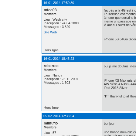
16-01-2014 17:50:30
tofoo93
l'accès à la 4G est in
Membre
Le service est mention
à noter que certains f
Lieu : Wesh city
même un passage en 24
Inscription : 24-04-2009
là aussi il suffit de v
Messages : 3 820
Site Web
iPhone 5S 64Go Sidera
Hors ligne
16-01-2014 18:45:23
robertoc
oui je me doutais, il es
Membre
Lieu : Nancy
Inscription : 23-11-2007
iPhone XS Max gris si
Messages : 1 603
AW Série 4 Nike+ 44m
iPad 2018 Silver !
"I'm thankful to all th
Hors ligne
05-02-2014 12:38:54
mimuflo
bonjour
Membre
une bonne nouvelle ce
Lieu : 57
enfin voir ce que cel