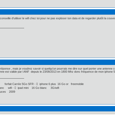
 conseille d'utiliser le wifi chez toi pour ne pas exploser ton data et de regarder plutôt la 
 réponse , mais je voudrez savoir si quelqu'un pourrais me dire sur quel porter une antenne co
nne est valide par l ANF depuis le 23/08/2013 en 1800 Mhz donc fréquence de mon iphone 5 et 
 forfait Carrée 5Go SFR -  iphone 6 plus 16 Go or freemobile
nc wifi -  ipad mini 16 Go blanc 3G/wifi
uces 2009