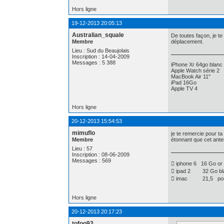
Hors ligne
19-12-2013 20:05:13
Australian_squale
De toutes façon, je te
Membre
déplacement.
Lieu : Sud du Beaujolais
Inscription : 14-04-2009
Messages : 5 388
iPhone Xr 64go blanc
Apple Watch série 2
MacBook Air 11"
iPad 16Go
Apple TV 4
Hors ligne
20-12-2013 15:54:53
mimuflo
je te remercie pour ta
Membre
étonnant que cet ante
Lieu : 57
Inscription : 08-06-2009
Messages : 569
 iphone 6 16 Go or
 ipad 2 32 Go bla
 imac 21,5 po
Hors ligne
20-12-2013 20:17:23
tofoo93