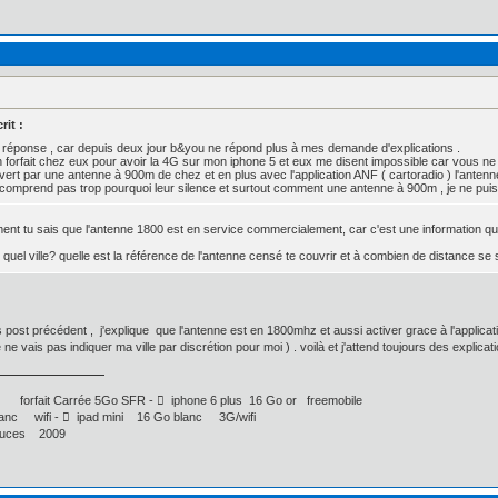
rit :
 réponse , car depuis deux jour b&you ne répond plus à mes demande d'explications .
un forfait chez eux pour avoir la 4G sur mon iphone 5 et eux me disent impossible car vous ne p
vert par une antenne à 900m de chez et en plus avec l'application ANF ( cartoradio ) l'anten
 comprend pas trop pourquoi leur silence et surtout comment une antenne à 900m , je ne puis
nt tu sais que l'antenne 1800 est en service commercialement, car c'est une information qu
 quel ville? quelle est la référence de l'antenne censé te couvrir et à combien de distance se si
 post précédent , j'explique que l'antenne est en 1800mhz et aussi activer grace à l'applicati
ne vais pas indiquer ma ville par discrétion pour moi ) . voilà et j'attend toujours des expli
 forfait Carrée 5Go SFR -  iphone 6 plus 16 Go or freemobile
nc wifi -  ipad mini 16 Go blanc 3G/wifi
uces 2009