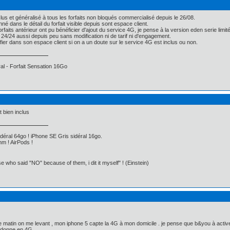
clus et généralisé à tous les forfaits non bloqués commercialisé depuis le 26/08.
né dans le détail du forfait visible depuis sont espace client.
orfaits antérieur ont pu bénéficier d'ajout du service 4G, je pense à la version eden serie li
/24 aussi depuis peu sans modification ni de tarif ni d'engagement.
érifier dans son espace client si on a un doute sur le service 4G est inclus ou non.
l - Forfait Sensation 16Go
t bien inclus
déral 64go ! iPhone SE Gris sidéral 16go.
m ! AirPods !
ose who said "NO" because of them, i dit it myself" ! (Einstein)
 matin on me levant , mon iphone 5 capte la 4G à mon domicile . je pense que b&you à active
a donne en 4G