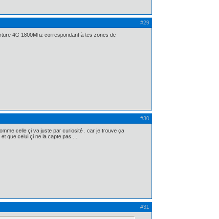
#29
couverture 4G 1800Mhz correspondant à tes zones de
#30
mme celle çi va juste par curiosité . car je trouve ça
que celui çi ne la capte pas ....
#31