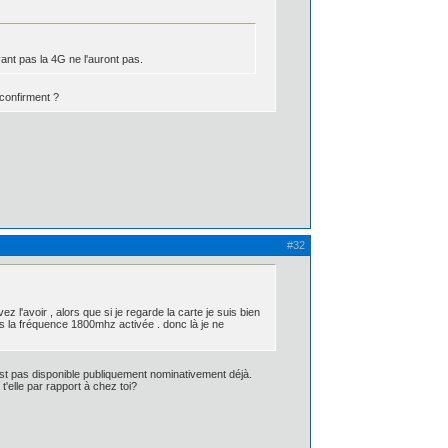
yant pas la 4G ne l'auront pas.
 confirment ?
#32
 l'avoir , alors que si je regarde la carte je suis bien
ns la fréquence 1800mhz activée . donc là je ne
st pas disponible publiquement nominativement déjà.
t'elle par rapport à chez toi?