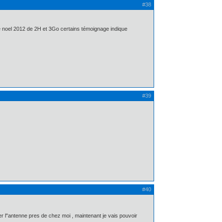
#38
mité noel 2012 de 2H et 3Go certains témoignage indique
#39
#40
r l"antenne pres de chez moi , maintenant je vais pouvoir