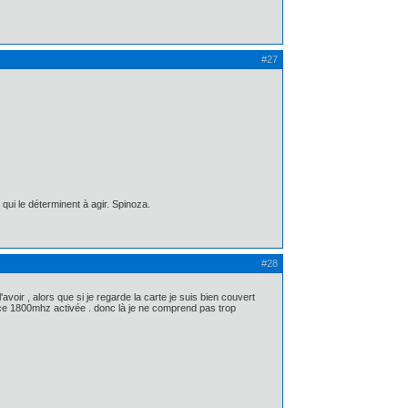
#27
qui le déterminent à agir. Spinoza.
#28
voir , alors que si je regarde la carte je suis bien couvert
nce 1800mhz activée . donc là je ne comprend pas trop