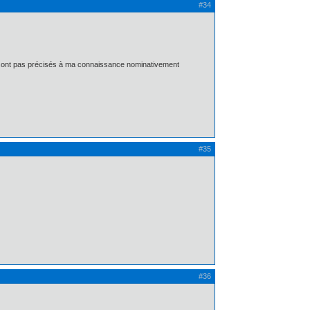
#34
 sont pas précisés à ma connaissance nominativement
#35
#36