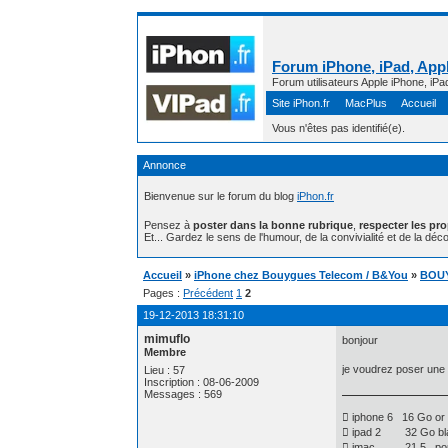
Forum iPhone, iPad, Appl
Forum utilisateurs Apple iPhone, iPa
Site iPhon.fr
MacPlus
Accueil
Vous n'êtes pas identifié(e).
Annonce
Bienvenue sur le forum du blog
iPhon.fr
Pensez à
poster dans la bonne rubrique
,
respecter les pr
Et... Gardez le sens de l'humour, de la convivialité et de la déco
Accueil
»
iPhone chez Bouygues Telecom / B&You
»
BOUYG
Pages :
Précédent
1
2
19-12-2013 18:31:10
mimuflo
bonjour
Membre
je voudrez poser une 
Lieu : 57
Inscription : 08-06-2009
Messages : 569
 iphone 6 16 Go or
 ipad 2 32 Go bla
 imac 21,5 po