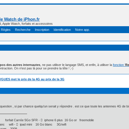
e Watch de iPhon.fr
d, Apple Watch, forfaits et accessoires
Règles
Recherche
Inscription
Identification
Notre app.
opos des autres internautes
, ne pas utiliser le langage SMS, et enfin, à utiliser la
fonction '
Re
ntraction. On n'est pas là pour se prendre la tête ! ;-)
UES met le prix de la 4G au prix de la 3G
question , si par chance quelqu'un serait y répondre . est ce que toute les antennes 4G de 
 forfait Carrée 5Go SFR -  iphone 6 plus 16 Go or freemobile
nc wifi -  ipad mini 16 Go blanc 3G/wifi
uces 2009