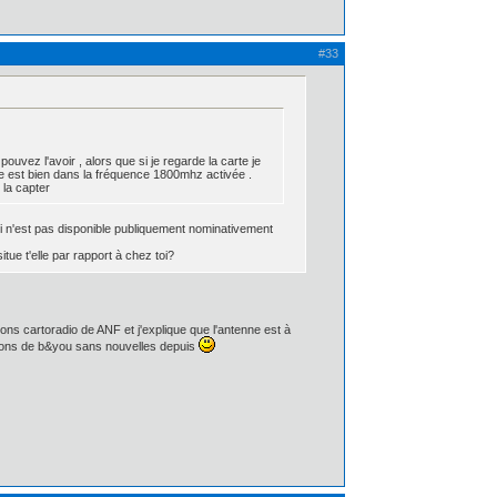
#33
ouvez l'avoir , alors que si je regarde la carte je
ne est bien dans la fréquence 1800mhz activée .
 la capter
i n'est pas disponible publiquement nominativement
tue t'elle par rapport à chez toi?
ons cartoradio de ANF et j'explique que l'antenne est à
cations de b&you sans nouvelles depuis