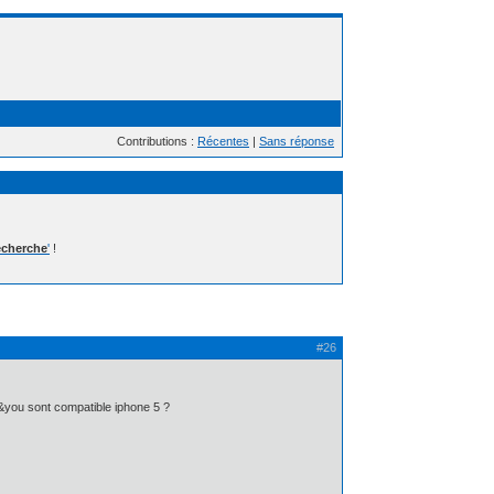
Contributions :
Récentes
|
Sans réponse
cherche
'
!
#26
b&you sont compatible iphone 5 ?