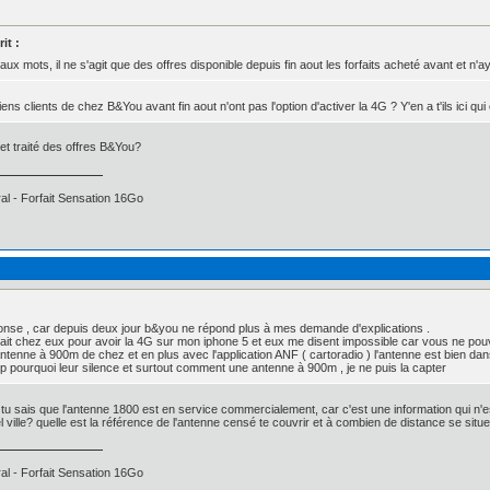
it :
aux mots, il ne s'agit que des offres disponible depuis fin aout les forfaits acheté avant et n'a
ns clients de chez B&You avant fin aout n'ont pas l'option d'activer la 4G ? Y'en a t'ils ici qui
et traité des offres B&You?
l - Forfait Sensation 16Go
:
onse , car depuis deux jour b&you ne répond plus à mes demande d'explications .
orfait chez eux pour avoir la 4G sur mon iphone 5 et eux me disent impossible car vous ne pouvez
ntenne à 900m de chez et en plus avec l'application ANF ( cartoradio ) l'antenne est bien da
 pourquoi leur silence et surtout comment une antenne à 900m , je ne puis la capter
u sais que l'antenne 1800 est en service commercialement, car c'est une information qui n'e
l ville? quelle est la référence de l'antenne censé te couvrir et à combien de distance se situe 
l - Forfait Sensation 16Go