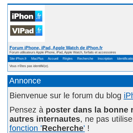
Forum iPhone, iPad, Apple Watch de iPhon.fr
Forum utilisateurs Apple iPhone, iPad, Apple Watch, forfaits et accessoires
Site iPhon.fr
MacPlus
Accueil
Règles
Recherche
Inscription
Identificati
Vous n'êtes pas identifié(e).
Annonce
Bienvenue sur le forum du blog
iP
Pensez à
poster dans la bonne 
autres internautes
, ne pas utilis
fonction '
Recherche
'
!