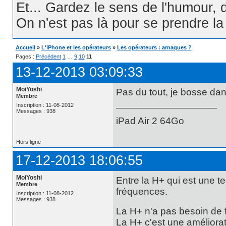
Et... Gardez le sens de l'humour, d
On n'est pas là pour se prendre la t
Accueil
»
L'iPhone et les opérateurs
»
Les opérateurs : arnaques ?
Pages :
Précédent
1
…
9
10
11
13-12-2013 03:09:33
MoiYoshi
Pas du tout, je bosse dan
Membre
Inscription : 11-08-2012
Messages : 938
iPad Air 2 64Go
Hors ligne
17-12-2013 18:06:55
MoiYoshi
Entre la H+ qui est une 
Membre
fréquences.
Inscription : 11-08-2012
Messages : 938
La H+ n'a pas besoin de f
La H+ c'est une améliorat