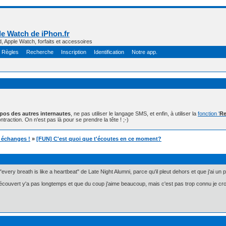
e Watch de iPhon.fr
d, Apple Watch, forfaits et accessoires
Règles
Recherche
Inscription
Identification
Notre app.
opos des autres internautes
, ne pas utiliser le langage SMS, et enfin, à utiliser la
fonction '
Re
ntraction. On n'est pas là pour se prendre la tête ! ;-)
t échanges !
»
[FUN] C'est quoi que t'écoutes en ce moment?
"every breath is like a heartbeat" de Late Night Alumni, parce qu'il pleut dehors et que j'ai un pe
i découvert y'a pas longtemps et que du coup j'aime beaucoup, mais c'est pas trop connu je croi