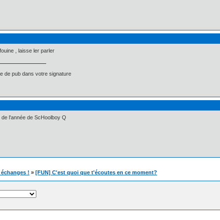
ouine , laisse ler parler
e de pub dans votre signature
 de l'année de ScHoolboy Q
t échanges !
»
[FUN] C'est quoi que t'écoutes en ce moment?