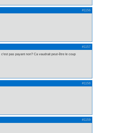
#1156
#1157
nt, c'est pas payant non? Ca vaudrait peut-être le coup
#1158
#1159