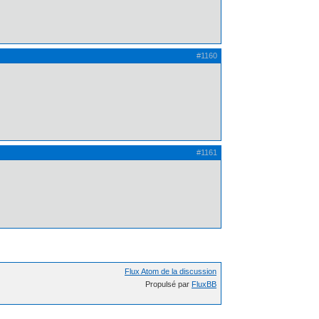
#1160
#1161
Flux Atom de la discussion
Propulsé par
FluxBB