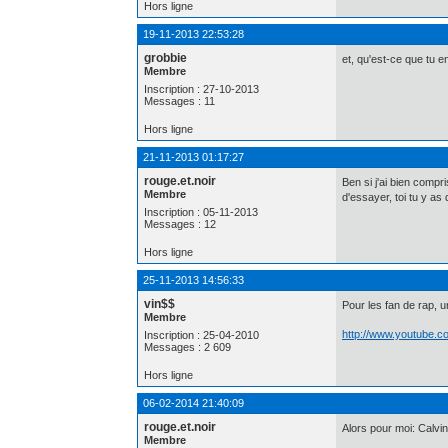
Hors ligne
19-11-2013 22:53:28
grobbie
et, qu'est-ce que tu e
Membre
Inscription : 27-10-2013
Messages : 11
Hors ligne
21-11-2013 01:17:27
rouge.et.noir
Ben si j'ai bien compr
Membre
d'essayer, toi tu y a
Inscription : 05-11-2013
Messages : 12
Hors ligne
25-11-2013 14:56:33
vin$$
Pour les fan de rap, u
Membre
http://www.youtube.
Inscription : 25-04-2010
Messages : 2 609
Hors ligne
06-02-2014 21:40:09
rouge.et.noir
Alors pour moi: Calvin
Membre