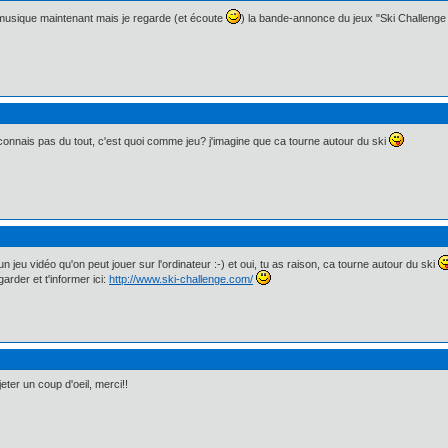
 musique maintenant mais je regarde (et écoute
) la bande-annonce du jeux "Ski Challeng
connais pas du tout, c'est quoi comme jeu? j'imagine que ca tourne autour du ski
un jeu vidéo qu'on peut jouer sur l'ordinateur :-) et oui, tu as raison, ca tourne autour du ski
arder et t'informer ici:
http://www.ski-challenge.com/
eter un coup d'oeil, merci!!