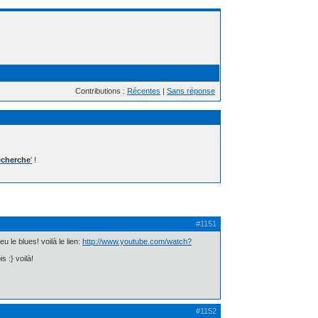
Contributions :
Récentes
|
Sans réponse
cherche
'
!
#1151
u le blues! voilà le lien:
http://www.youtube.com/watch?
s :} voilà!
#1152