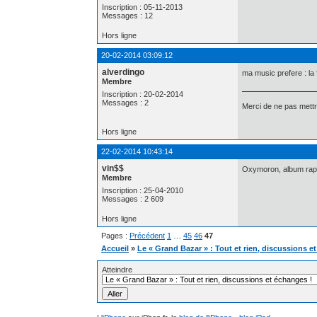
Inscription : 05-11-2013
Messages : 12
Hors ligne
20-02-2014 03:09:12
alverdingo
ma music prefere : la f
Membre
Inscription : 20-02-2014
Messages : 2
Merci de ne pas mettr
Hors ligne
22-02-2014 10:43:14
vin$$
Oxymoron, album rap
Membre
Inscription : 25-04-2010
Messages : 2 609
Hors ligne
Pages :
Précédent
1
…
45
46
47
Accueil
»
Le « Grand Bazar » : Tout et rien, discussions e
Atteindre