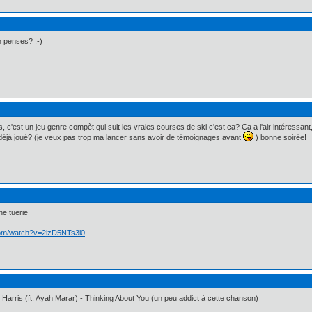
n penses? :-)
is, c'est un jeu genre compèt qui suit les vraies courses de ski c'est ca? Ca a l'air intéressa
s déjà joué? (je veux pas trop ma lancer sans avoir de témoignages avant
) bonne soirée!
ne tuerie
com/watch?v=2lzD5NTs3l0
 Harris (ft. Ayah Marar) - Thinking About You (un peu addict à cette chanson)