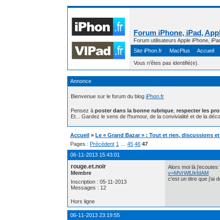
Forum iPhone, iPad, Appl
Forum utilisateurs Apple iPhone, iPa
Site iPhon.fr
MacPlus
Accueil
Vous n'êtes pas identifié(e).
Annonce
Bienvenue sur le forum du blog
iPhon.fr
Pensez à
poster dans la bonne rubrique
,
respecter les pr
Et... Gardez le sens de l'humour, de la convivialité et de la déco
Accueil
»
Le « Grand Bazar » : Tout et rien, discussions e
Pages :
Précédent
1
…
45
46
47
06-11-2013 15:43:01
rouge.et.noir
Alors moi là j'ecoutes 
Membre
v=MVrWlUkfdAM
c'est un titre que j'a
Inscription : 05-11-2013
Messages : 12
Hors ligne
06-11-2013 23:19:55