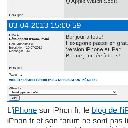
⌚️ Apple Watch Sport
Hors ligne
03-04-2013 15:00:59
Clb74
Bonjour à tous!
Développeur iPhone Invité
Héxagone passe en gratui
Lieu : Annemasse
Inscription : 23-07-2012
Version iPhone et iPad.
Messages : 33
Bonne journée à tous!
Hors ligne
Pages :
1
Accueil
»
Développement iPad
»
[APPLICATION] Héxagone
Atteindre
L'
iPhone
sur iPhon.fr, le
blog de l'
iPhon.fr et son forum ne sont pas 