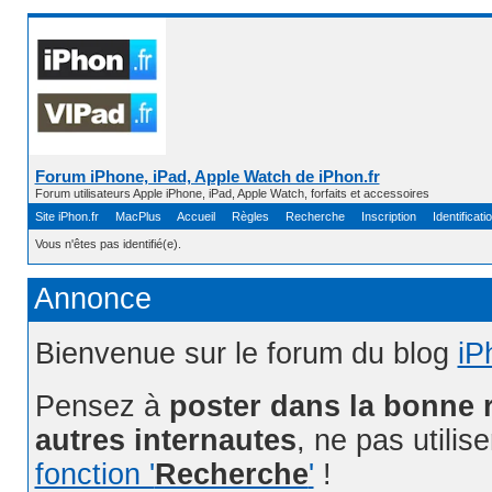
Forum iPhone, iPad, Apple Watch de iPhon.fr
Forum utilisateurs Apple iPhone, iPad, Apple Watch, forfaits et accessoires
Site iPhon.fr
MacPlus
Accueil
Règles
Recherche
Inscription
Identificati
Vous n'êtes pas identifié(e).
Annonce
Bienvenue sur le forum du blog
iP
Pensez à
poster dans la bonne 
autres internautes
, ne pas utilis
fonction '
Recherche
'
!