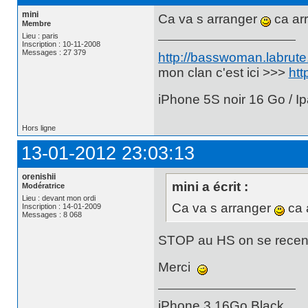
mini
Ca va s arranger
ca arr
Membre
Lieu : paris
Inscription : 10-11-2008
Messages : 27 379
http://basswoman.labrute.
mon clan c'est ici >>>
htt
iPhone 5S noir 16 Go / Ip
Hors ligne
13-01-2012 23:03:13
orenishii
mini a écrit :
Modératrice
Lieu : devant mon ordi
Ca va s arranger
ca a
Inscription : 14-01-2009
Messages : 8 068
STOP au HS on se recentre
Merci
iPhone 3 16Go Black