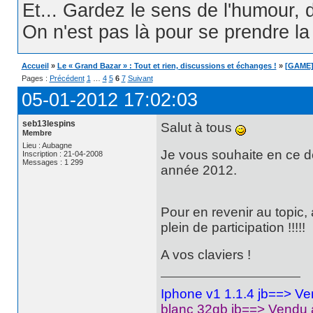
Et... Gardez le sens de l'humour, d
On n'est pas là pour se prendre la t
Accueil
»
Le « Grand Bazar » : Tout et rien, discussions et échanges !
»
[GAME] 
Pages :
Précédent
1
…
4
5
6
7
Suivant
05-01-2012 17:02:03
seb13lespins
Salut à tous
Membre
Lieu : Aubagne
Je vous souhaite en ce d
Inscription : 21-04-2008
Messages : 1 299
année 2012.
Pour en revenir au topic, 
plein de participation !!!!!
A vos claviers !
Iphone v1 1.1.4 jb==> V
blanc 32gb jb==> Vendu