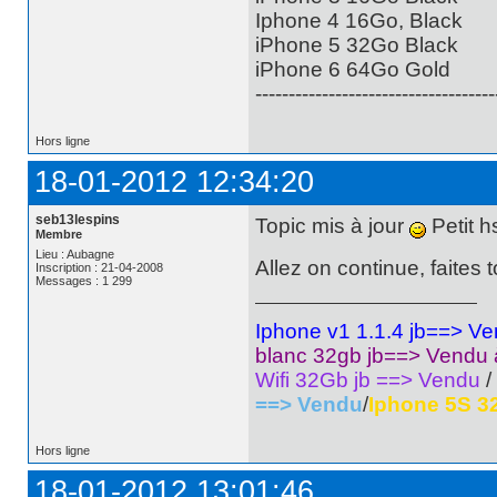
Iphone 4 16Go, Black
iPhone 5 32Go Black
iPhone 6 64Go Gold
------------------------------------
Hors ligne
18-01-2012 12:34:20
seb13lespins
Topic mis à jour
Petit h
Membre
Lieu : Aubagne
Allez on continue, faites 
Inscription : 21-04-2008
Messages : 1 299
Iphone v1 1.1.4 jb==> V
blanc 32gb jb==> Vendu
Wifi 32Gb jb ==> Vendu
/
==> Vendu
/
Iphone 5S 3
Hors ligne
18-01-2012 13:01:46