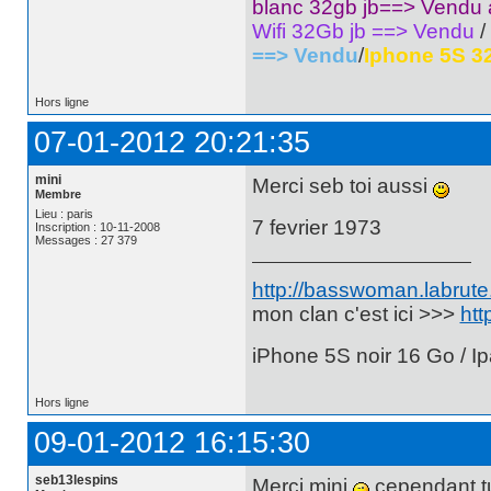
blanc 32gb jb==> Vendu
Wifi 32Gb jb ==> Vendu
/
==> Vendu
/
Iphone 5S 3
Hors ligne
07-01-2012 20:21:35
mini
Merci seb toi aussi
Membre
Lieu : paris
7 fevrier 1973
Inscription : 10-11-2008
Messages : 27 379
http://basswoman.labrute.
mon clan c'est ici >>>
htt
iPhone 5S noir 16 Go / Ip
Hors ligne
09-01-2012 16:15:30
seb13lespins
Merci mini
cependant tu 