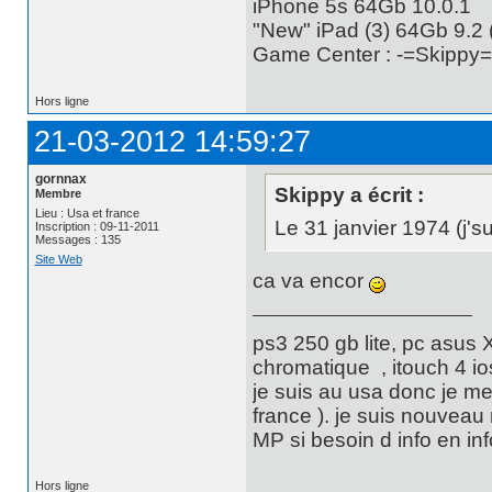
iPhone 5s 64Gb 10.0.1
"New" iPad (3) 64Gb 9.2 (
Game Center : -=Skippy=
Hors ligne
21-03-2012 14:59:27
gornnax
Skippy a écrit :
Membre
Lieu : Usa et france
Le 31 janvier 1974 (j's
Inscription : 09-11-2011
Messages : 135
Site Web
ca va encor
ps3 250 gb lite, pc asus 
chromatique , itouch 4 i
je suis au usa donc je me
france ). je suis nouveau 
MP si besoin d info en inf
Hors ligne