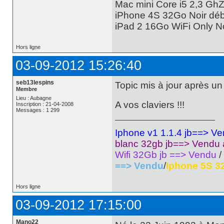
Mac mini Core i5 2,3 Gh
iPhone 4S 32Go Noir déblo
iPad 2 16Go WiFi Only No
Hors ligne
03-09-2012 15:26:40
seb13lespins
Topic mis à jour après un
Membre
Lieu : Aubagne
A vos claviers !!!
Inscription : 21-04-2008
Messages : 1 299
Iphone v1 1.1.4 jb==> V
blanc 32gb jb==> Vendu
Wifi 32Gb jb ==> Vendu
/
==> Vendu
/
Iphone 5S 3
Hors ligne
03-09-2012 17:15:00
Mano22