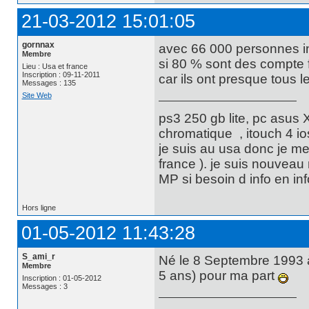
21-03-2012 15:01:05
gornnax
avec 66 000 personnes in
Membre
si 80 % sont des compte f
Lieu : Usa et france
Inscription : 09-11-2011
car ils ont presque tous
Messages : 135
Site Web
ps3 250 gb lite, pc asus 
chromatique , itouch 4 i
je suis au usa donc je me
france ). je suis nouveau 
MP si besoin d info en inf
Hors ligne
01-05-2012 11:43:28
S_ami_r
Né le 8 Septembre 1993 à 
Membre
5 ans) pour ma part
Inscription : 01-05-2012
Messages : 3