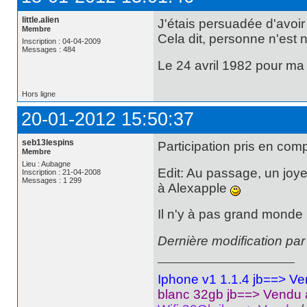
little.alien
J'étais persuadée d'avoir
Membre
Cela dit, personne n'est 
Inscription : 04-04-2009
Messages : 484
Le 24 avril 1982 pour ma
Hors ligne
20-01-2012 15:50:37
seb13lespins
Participation pris en comp
Membre
Lieu : Aubagne
Edit: Au passage, un joye
Inscription : 21-04-2008
Messages : 1 299
à Alexapple
Il n'y à pas grand mond
Dernière modification pa
Iphone v1 1.1.4 jb==> V
blanc 32gb jb==> Vendu