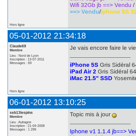
Wifi 32Gb jb ==> Vendu
/
==> Vendu
/
Iphone 5S 3
Hors ligne
05-01-2012 21:34:18
Claude69
Je vais encore faire le vi
Membre
Lieu : Nord de Lyon
Inscription : 13-07-2011
Messages : 69
iPhone 5S
Gris Sidéral 6
iPad Air 2
Gris Sidéral 6
iMac 21.5" SSD
Yosemit
Hors ligne
06-01-2012 13:10:25
seb13lespins
Topic mis à jour
Membre
Lieu : Aubagne
Inscription : 21-04-2008
Messages : 1 299
Iphone v1 1.1.4 jb==> V