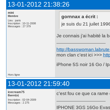
13-01-2012 21:38:26
mini
gornnax a écrit :
Membre
Lieu : paris
je suis du 21 juilet 19
Inscription : 10-11-2008
Messages : 27 379
Je connais j'ai habité la 
http://basswoman.labrute.
mon clan c'est ici >>>
htt
iPhone 5S noir 16 Go / Ip
Hors ligne
13-01-2012 21:59:40
icecream75
c'est fou ce que ca rame
Banni(e)
Inscription : 02-04-2009
Messages : 2 275
IPHONE 3GS 16Go Evasio