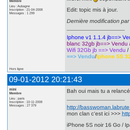
Membre
Lieu : Aubagne
Edit: topic mis à jour.
Inscription : 21-04-2008
Messages : 1 299
Dernière modification pa
Iphone v1 1.1.4 jb==> V
blanc 32gb jb==> Vendu
Wifi 32Gb jb ==> Vendu
/
==> Vendu
/
Iphone 5S 3
Hors ligne
09-01-2012 20:21:43
mini
Bah oui mais tu a relanc
Membre
Lieu : paris
Inscription : 10-11-2008
Messages : 27 379
http://basswoman.labrute.
mon clan c'est ici >>>
htt
iPhone 5S noir 16 Go / Ip