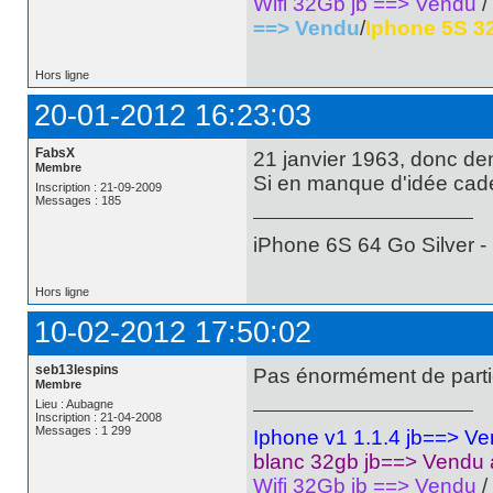
Wifi 32Gb jb ==> Vendu
/
==> Vendu
/
Iphone 5S 3
Hors ligne
20-01-2012 16:23:03
FabsX
21 janvier 1963, donc dem
Membre
Si en manque d'idée cadea
Inscription : 21-09-2009
Messages : 185
iPhone 6S 64 Go Silver 
Hors ligne
10-02-2012 17:50:02
seb13lespins
Pas énormément de partici
Membre
Lieu : Aubagne
Inscription : 21-04-2008
Messages : 1 299
Iphone v1 1.1.4 jb==> V
blanc 32gb jb==> Vendu
Wifi 32Gb jb ==> Vendu
/