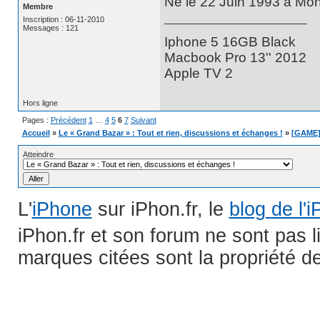
Né le 22 Juin 1993 à Mont
Membre
Inscription : 06-11-2010
Messages : 121
Iphone 5 16GB Black
Macbook Pro 13'' 2012
Apple TV 2
Hors ligne
Pages :
Précédent
1
…
4
5
6
7
Suivant
Accueil
»
Le « Grand Bazar » : Tout et rien, discussions et échanges !
»
[GAME] 
Atteindre
L'
iPhone
sur iPhon.fr, le
blog de l'
iPhon.fr et son forum ne sont pas 
marques citées sont la propriété de