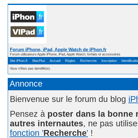
Forum iPhone, iPad, Apple Watch de iPhon.fr
Forum utilisateurs Apple iPhone, iPad, Apple Watch, forfaits et accessoires
Site iPhon.fr
MacPlus
Accueil
Règles
Recherche
Inscription
Identificati
Vous n'êtes pas identifié(e).
Annonce
Bienvenue sur le forum du blog
iP
Pensez à
poster dans la bonne 
autres internautes
, ne pas utilis
fonction '
Recherche
'
!