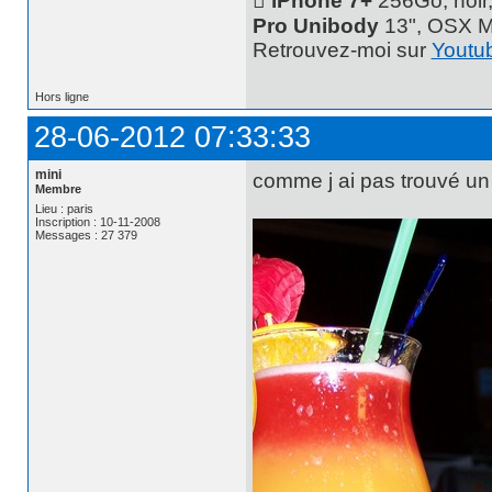
 iPhone 7+
256Go, noir
Pro Unibody
13", OSX M
Retrouvez-moi sur
Youtu
Hors ligne
28-06-2012 07:33:33
mini
comme j ai pas trouvé un 
Membre
Lieu : paris
Inscription : 10-11-2008
Messages : 27 379