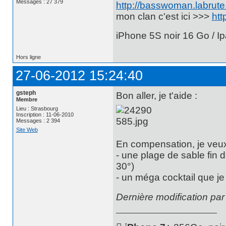
Messages : 27 379
http://basswoman.labrute.
mon clan c'est ici >>>
htt
iPhone 5S noir 16 Go / Ip
Hors ligne
27-06-2012 15:24:40
gsteph
Bon aller, je t'aide :
Membre
Lieu : Strasbourg
Inscription : 11-06-2010
Messages : 2 394
Site Web
En compensation, je veux
- une plage de sable fin 
30°)
- un méga cocktail que je 
Dernière modification pa