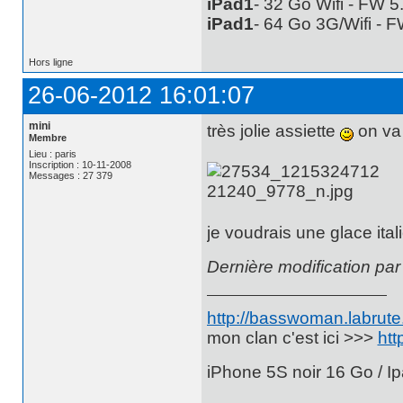
iPad1
- 32 Go Wifi - FW 
iPad1
- 64 Go 3G/Wifi - 
Hors ligne
26-06-2012 16:01:07
mini
très jolie assiette
on va 
Membre
Lieu : paris
Inscription : 10-11-2008
Messages : 27 379
je voudrais une glace ital
Dernière modification par
http://basswoman.labrute.
mon clan c'est ici >>>
htt
iPhone 5S noir 16 Go / Ip