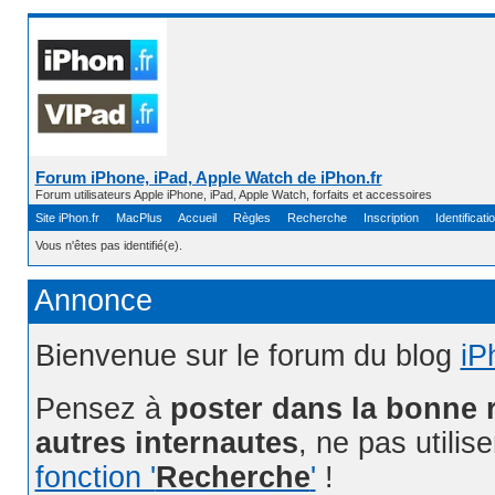
Forum iPhone, iPad, Apple Watch de iPhon.fr
Forum utilisateurs Apple iPhone, iPad, Apple Watch, forfaits et accessoires
Site iPhon.fr
MacPlus
Accueil
Règles
Recherche
Inscription
Identificati
Vous n'êtes pas identifié(e).
Annonce
Bienvenue sur le forum du blog
iP
Pensez à
poster dans la bonne 
autres internautes
, ne pas utilis
fonction '
Recherche
'
!