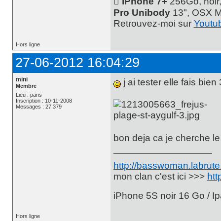
 iPhone 7+
256Go, noir
Pro Unibody
13", OSX M
Retrouvez-moi sur
Youtu
Hors ligne
27-06-2012 16:04:29
mini
j ai tester elle fais bien
Membre
Lieu : paris
Inscription : 10-11-2008
Messages : 27 379
bon deja ca je cherche le 
http://basswoman.labrute.
mon clan c'est ici >>>
htt
iPhone 5S noir 16 Go / Ip
Hors ligne