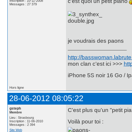
c'est quoi un petit piano
Inscription : 10-11-2008
Messages : 27 379
je voudrais des paons
http://basswoman.labrute.
mon clan c'est ici >>>
htt
iPhone 5S noir 16 Go / Ip
Hors ligne
28-06-2012 08:05:22
gsteph
C'est plus qu'un "petit pi
Membre
Lieu : Strasbourg
Voilà pour toi :
Inscription : 11-06-2010
Messages : 2 394
Site Web