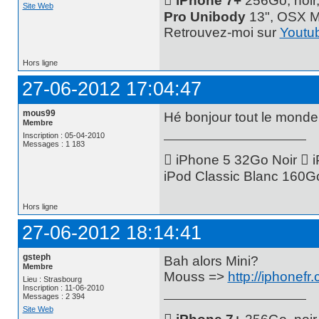
 iPhone 7+
256Go, noir
Site Web
Pro Unibody
13", OSX M
Retrouvez-moi sur
Youtu
Hors ligne
27-06-2012 17:04:47
mous99
Hé bonjour tout le monde 
Membre
Inscription : 05-04-2010
Messages : 1 183
 iPhone 5 32Go Noir  
iPod Classic Blanc 160G
Hors ligne
27-06-2012 18:14:41
gsteph
Bah alors Mini?
Membre
Mouss =>
http://iphone
Lieu : Strasbourg
Inscription : 11-06-2010
Messages : 2 394
Site Web