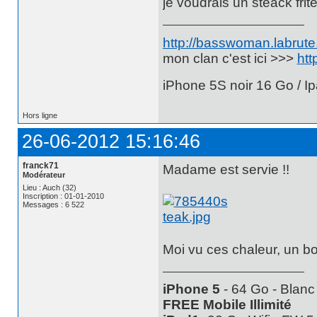
je voudrais un steack frit
http://basswoman.labrute.
mon clan c'est ici >>>
htt
iPhone 5S noir 16 Go / Ip
Hors ligne
26-06-2012 15:16:46
franck71
Madame est servie !!
Modérateur
Lieu : Auch (32)
Inscription : 01-01-2010
Messages : 6 522
Moi vu ces chaleur, un bo
iPhone 5
- 64 Go - Blanc
FREE Mobile Illimité