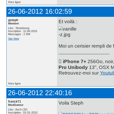
Hors ligne
26-06-2012 16:02:59
gsteph
Et voilà :
Membre
Lieu : Strasbourg
Inscription : 11-06-2010
Messages : 2 394
Site Web
Moi un cerisier rempli de fr
 iPhone 7+
256Go, noir
Pro Unibody
13", OSX M
Retrouvez-moi sur
Youtu
Hors ligne
26-06-2012 22:40:16
franck71
Voila Steph
Modérateur
Lieu : Auch (32)
Inscription : 01-01-2010