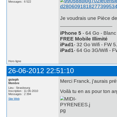
Messages : 6 522
Je voudrais une Pièce de
iPhone 5
- 64 Go - Blanc
FREE Mobile Illimité
iPad1
- 32 Go Wifi - FW 
iPad1
- 64 Go 3G/Wifi - 
Hors ligne
26-06-2012 22:51:10
gsteph
Merci Franck, j'aurais pré
Membre
Lieu : Strasbourg
Voilà tu en as pour ton ar
Inscription : 11-06-2010
Messages : 2 394
Site Web