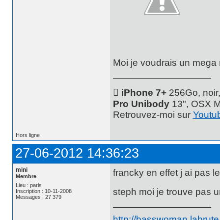
Moi je voudrais un mega 
 iPhone 7+
256Go, noir
Pro Unibody
13", OSX M
Retrouvez-moi sur
Youtu
Hors ligne
27-06-2012 14:36:23
mini
francky en effet j ai pas 
Membre
Lieu : paris
steph moi je trouve pas 
Inscription : 10-11-2008
Messages : 27 379
http://basswoman.labrute.