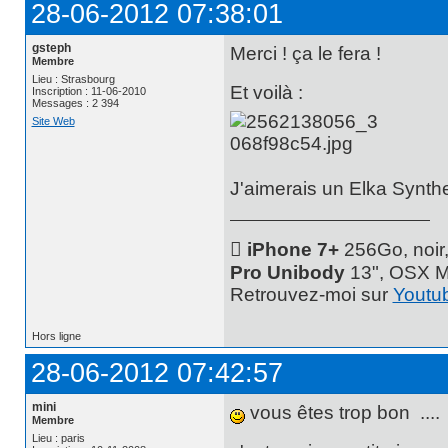
28-06-2012 07:38:01
gsteph
Merci ! ça le fera !
Membre
Lieu : Strasbourg
Et voilà :
Inscription : 11-06-2010
Messages : 2 394
Site Web
J'aimerais un Elka Synthe
 iPhone 7+
256Go, noir
Pro Unibody
13", OSX M
Retrouvez-moi sur
Youtu
Hors ligne
28-06-2012 07:42:57
mini
vous êtes trop bon ....
Membre
Lieu : paris