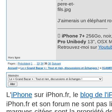
J'aimerais un éléphant ro
 iPhone 7+
256Go, noir
Pro Unibody
13", OSX M
Retrouvez-moi sur
Youtu
Hors ligne
Pages :
Précédent
1
…
33
34
35
36
Suivant
Accueil
»
Le « Grand Bazar » : Tout et rien, discussions et échanges !
»
[GAME] 
Atteindre
L'
iPhone
sur iPhon.fr, le
blog de l'
iPhon.fr et son forum ne sont pas 
marques citées sont la propriété de