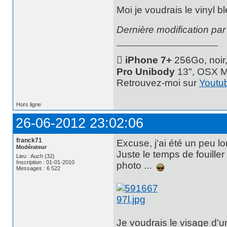
Moi je voudrais le vinyl b
Dernière modification pa
 iPhone 7+
256Go, noir
Pro Unibody
13", OSX M
Retrouvez-moi sur
Youtu
Hors ligne
26-06-2012 23:02:06
franck71
Excuse, j'ai été un peu lo
Modérateur
Juste le temps de fouiller
Lieu : Auch (32)
Inscription : 01-01-2010
photo ...
Messages : 6 522
Je voudrais le visage d'u