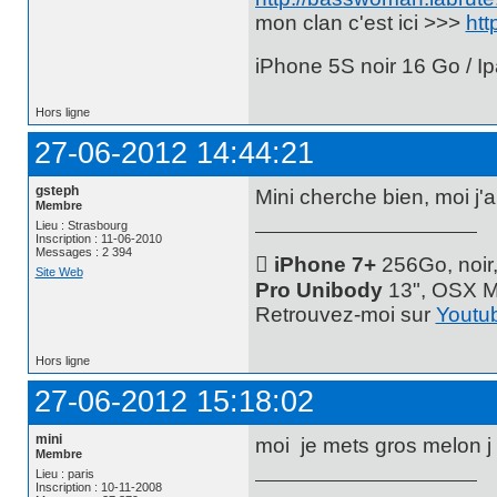
mon clan c'est ici >>>
htt
iPhone 5S noir 16 Go / Ip
Hors ligne
27-06-2012 14:44:21
gsteph
Mini cherche bien, moi j'a
Membre
Lieu : Strasbourg
Inscription : 11-06-2010
Messages : 2 394
 iPhone 7+
256Go, noir
Site Web
Pro Unibody
13", OSX M
Retrouvez-moi sur
Youtu
Hors ligne
27-06-2012 15:18:02
mini
moi je mets gros melon j
Membre
Lieu : paris
Inscription : 10-11-2008