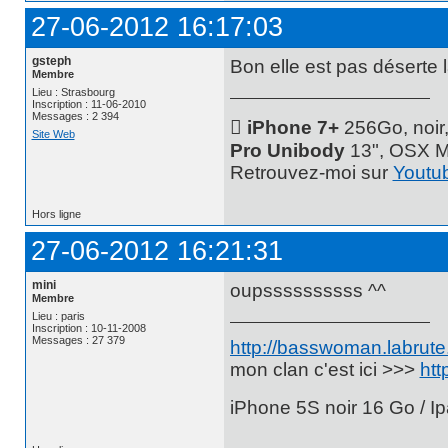
27-06-2012 16:17:03
gsteph
Bon elle est pas déserte l
Membre
Lieu : Strasbourg
Inscription : 11-06-2010
Messages : 2 394
 iPhone 7+
256Go, noir
Site Web
Pro Unibody
13", OSX M
Retrouvez-moi sur
Youtu
Hors ligne
27-06-2012 16:21:31
mini
oupssssssssss ^^
Membre
Lieu : paris
Inscription : 10-11-2008
Messages : 27 379
http://basswoman.labrute.
mon clan c'est ici >>>
htt
iPhone 5S noir 16 Go / Ip