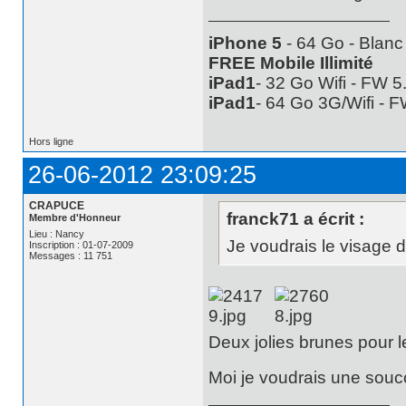
iPhone 5
- 64 Go - Blanc
FREE Mobile Illimité
iPad1
- 32 Go Wifi - FW 
iPad1
- 64 Go 3G/Wifi - 
Hors ligne
26-06-2012 23:09:25
CRAPUCE
franck71 a écrit :
Membre d'Honneur
Lieu : Nancy
Je voudrais le visage d
Inscription : 01-07-2009
Messages : 11 751
Deux jolies brunes pour l
Moi je voudrais une souc