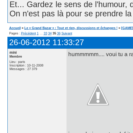
Et... Gardez le sens de l'humour, d
On n'est pas là pour se prendre la t
Accueil
»
Le « Grand Bazar » : Tout et rien, discussions et échanges !
»
[GAME] 
Pages :
Précédent
1
…
33
34
35
36
Suivant
26-06-2012 11:33:27
mini
hummmmm.... voui tu a r
Membre
Lieu : paris
Inscription : 10-11-2008
Messages : 27 379