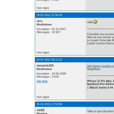
Hors ligne
19-01-2012 21:08:30
rico
Voilà
Modérateur
Inscription : 02-10-2007
Messages : 18 827
Connaître (ou reconna
Rien ne sert d'avoir 
Le soupir d'une jolie f
Il parle comme il pe
Hors ligne
23-01-2012 00:11:22
steven1205
http://www.youtube
Modérateur
Magnifique.
Inscription : 10-06-2009
Messages : 9 633
iPhone 11 Pro Max, G
Site Web
MacBook Pro Rétina
 Watch Series 6 4
Hors ligne
25-01-2012 17:53:56
vin$$
Voila ce que j'écoutes
Membre