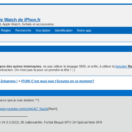
e Watch de iPhon.fr
d, Apple Watch, forfaits et accessoires
Règles
Recherche
Inscription
Identification
Notre app.
opos des autres internautes
, ne pas utiliser le langage SMS, et enfin, à utiliser la
fonction '
Re
ntraction. On n'est pas là pour se prendre la tête ! ;-)
t échanges !
»
[FUN] C'est quoi que t'écoutes en ce moment?
parce que je suis dedans ^^)
//www.youtube.com/v/qpLjb7_NaJw
[/flash]
 V4.3.3 (8J2) JB JailbreakMe. Forfait Bloqué MTV 1H Spécial Web SFR