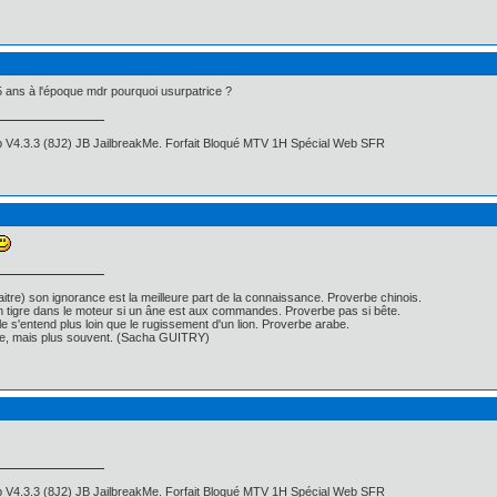
 5 ans à l'époque mdr pourquoi usurpatrice ?
 V4.3.3 (8J2) JB JailbreakMe. Forfait Bloqué MTV 1H Spécial Web SFR
itre) son ignorance est la meilleure part de la connaissance. Proverbe chinois.
un tigre dans le moteur si un âne est aux commandes. Proverbe pas si bête.
ille s'entend plus loin que le rugissement d'un lion. Proverbe arabe.
nse, mais plus souvent. (Sacha GUITRY)
 V4.3.3 (8J2) JB JailbreakMe. Forfait Bloqué MTV 1H Spécial Web SFR