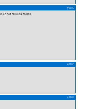
#1102
ue ce soit entre les balises.
#1103
#1104