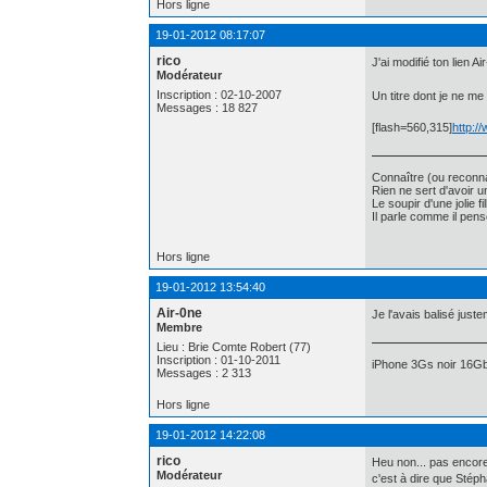
Hors ligne
19-01-2012 08:17:07
rico
J'ai modifié ton lien A
Modérateur
Inscription : 02-10-2007
Un titre dont je ne m
Messages : 18 827
[flash=560,315]
http:
Connaître (ou reconna
Rien ne sert d'avoir 
Le soupir d'une jolie f
Il parle comme il pe
Hors ligne
19-01-2012 13:54:40
Air-0ne
Je l'avais balisé jus
Membre
Lieu : Brie Comte Robert (77)
Inscription : 01-10-2011
iPhone 3Gs noir 16Gb
Messages : 2 313
Hors ligne
19-01-2012 14:22:08
rico
Heu non... pas encore
Modérateur
c'est à dire que Stéph