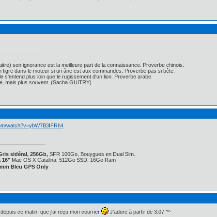
itre) son ignorance est la meilleure part de la connaissance. Proverbe chinois.
un tigre dans le moteur si un âne est aux commandes. Proverbe pas si bête.
ille s'entend plus loin que le rugissement d'un lion. Proverbe arabe.
nse, mais plus souvent. (Sacha GUITRY)
.com/watch?v=ybW7B3IFRh4
ris sidéral, 256Gb,
SFR 100Go, Bouygues en Dual Sim.
 16"
Mac OS X Catalina, 512Go SSD, 16Go Ram
4 mm Bleu GPS Only
 depuis ce matin, que j'ai reçu mon courrier
J'adore à partir de 3:07 ^^