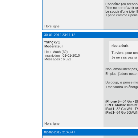
Connaître (ou reconna
Rien ne sert d'avoir 
Le soupir d'une jolie f
Il parle comme il pe
Hors ligne
30-01-2012 23:11:12
franck71
rico a écrit :
Modérateur
Lieu : Auch (32)
Tu viens pour ten
Inscription : 01-01-2010
Je ne sais pas si 
Messages : 6 522
Non, absolument pas, j
En plus, j'adore cett
Du coup, je pense mont
Il me faudra un éberge
iPhone 5
- 64 Go - Bl
FREE Mobile Illimité
iPad1
- 32 Go Wifi - 
iPad1
- 64 Go 3G/Wif
Hors ligne
02-02-2012 21:43:47