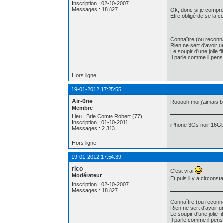
Inscription : 02-10-2007
Messages : 18 827
Ok, donc si je compre
Etre obligé de se la co
Connaître (ou reconna
Rien ne sert d'avoir 
Le soupir d'une jolie f
Il parle comme il pe
Hors ligne
19-01-2012 17:25:55
Air-0ne
Rooooh moi j'aimais bie
Membre
Lieu : Brie Comte Robert (77)
Inscription : 01-10-2011
iPhone 3Gs noir 16Gb
Messages : 2 313
Hors ligne
19-01-2012 17:54:39
rico
C'est vrai
Modérateur
Et puis il y a circons
Inscription : 02-10-2007
Messages : 18 827
Connaître (ou reconna
Rien ne sert d'avoir 
Le soupir d'une jolie f
Il parle comme il pe