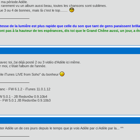
s ma période Adèle.
ue rarement vu un album aussi beau, toutes les chansons sont sublimes.
ue 3 ou 4 de bonnes, mais là c'est le top........
itesse de la lumière est plus rapide que celle du son que tant de gens paraissent brillan
sont pas à la hauteur de tes espérances, dis toi que le Grand Chêne aussi, un jour, a é
vec toi, j'ai déjà posté 2 ou 3 vidéo d'Adèle ici même.
 moi, c'était l'album de l'année.
èle iTunes LIVE from Soho" du bonheur
anc - FW 6.1.2 - iTunes 11.0.1.12
FW 5.0.1 - JB Redsn0w 0.9.10b4
i - FW 5.0.1 JB Redsn0w 0.9.10b3
er Adèle un de ces jours depuis le temps que je vois Adèle par ci Adèle par la... ^^