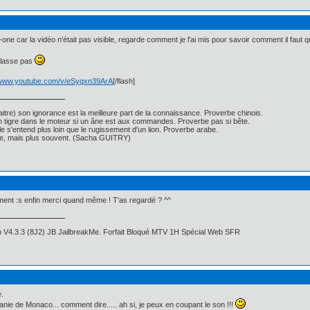
ir-one car la vidéo n'était pas visible, regarde comment je l'ai mis pour savoir comment il faut q
e lasse pas
//www.youtube.com/v/eSygxn39ArA
[/flash]
itre) son ignorance est la meilleure part de la connaissance. Proverbe chinois.
un tigre dans le moteur si un âne est aux commandes. Proverbe pas si bête.
ille s'entend plus loin que le rugissement d'un lion. Proverbe arabe.
nse, mais plus souvent. (Sacha GUITRY)
tement :s enfin merci quand même ! T'as regardé ? ^^
 V4.3.3 (8J2) JB JailbreakMe. Forfait Bloqué MTV 1H Spécial Web SFR
.
anie de Monaco... comment dire..... ah si, je peux en coupant le son !!!