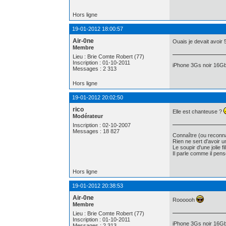
Hors ligne
19-01-2012 18:00:57
Air-0ne
Ouais je devait avoir
Membre
Lieu : Brie Comte Robert (77)
Inscription : 01-10-2011
iPhone 3Gs noir 16Gb
Messages : 2 313
Hors ligne
19-01-2012 20:02:50
rico
Elle est chanteuse ?
Modérateur
Inscription : 02-10-2007
Messages : 18 827
Connaître (ou reconna
Rien ne sert d'avoir 
Le soupir d'une jolie f
Il parle comme il pe
Hors ligne
19-01-2012 20:38:53
Air-0ne
Roooooh
Membre
Lieu : Brie Comte Robert (77)
Inscription : 01-10-2011
iPhone 3Gs noir 16Gb
Messages : 2 313