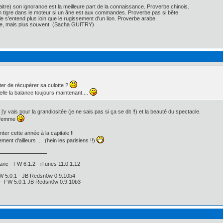
itre) son ignorance est la meilleure part de la connaissance. Proverbe chinois.
un tigre dans le moteur si un âne est aux commandes. Proverbe pas si bête.
ille s'entend plus loin que le rugissement d'un lion. Proverbe arabe.
nse, mais plus souvent. (Sacha GUITRY)
ter de récupérer sa culotte ?
elle la balance toujours maintenant....
'y vais pour la grandiositée (je ne sais pas si ça se dit !!) et la beauté du spectacle.
e femme
er cette année à la capitale !!
ment d'ailleurs ... (hein les parisiens !!)
anc - FW 6.1.2 - iTunes 11.0.1.12
FW 5.0.1 - JB Redsn0w 0.9.10b4
i - FW 5.0.1 JB Redsn0w 0.9.10b3