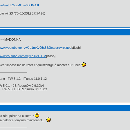
.com/watch?v=MCxo6BUG4JI
 par vin$$ (25-01-2012 17:54:26)
e ---> MADONNA
//www.youtube.com/v/Jq1mKvOht88&feature=related
[/flash]
/www.youtube.com/v/jNIaTjyz_CM
[/flash]
m'est impossible de rater et qui m'oblige à monter sur Paris
anc - FW 6.1.2 - iTunes 11.0.1.12
FW 5.0.1 - JB Redsn0w 0.9.10b4
i - FW 5.0.1 JB Redsn0w 0.9.10b3
de récupérer sa culotte ?
 la balance toujours maintenant....