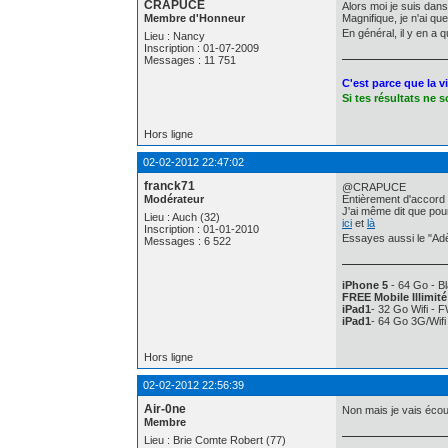
CRAPUCE
Alors moi je suis dan
Membre d'Honneur
Magnifique, je n'ai q
En général, il y en a q
Lieu : Nancy
Inscription : 01-07-2009
Messages : 11 751
C'est parce que la v
Si tes résultats ne 
Hors ligne
02-02-2012 22:47:02
franck71
@CRAPUCE
Modérateur
Entièrement d'accord a
J'ai même dit que pour
Lieu : Auch (32)
ici
et
là
Inscription : 01-01-2010
Essayes aussi le "Ad
Messages : 6 522
iPhone 5
- 64 Go - Bl
FREE Mobile Illimité
iPad1
- 32 Go Wifi - 
iPad1
- 64 Go 3G/Wif
Hors ligne
02-02-2012 22:56:39
Air-0ne
Non mais je vais écout
Membre
Lieu : Brie Comte Robert (77)