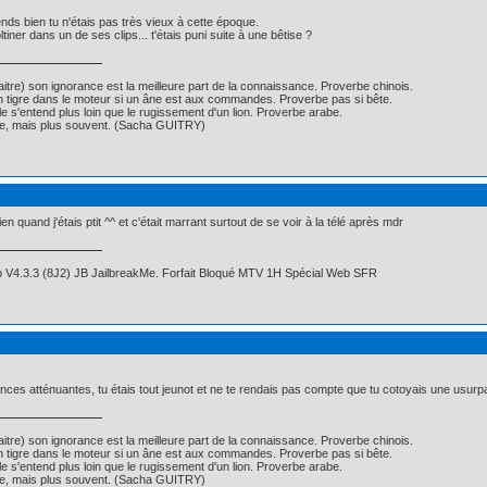
nds bien tu n'étais pas très vieux à cette époque.
ltiner dans un de ses clips... t'étais puni suite à une bêtise ?
itre) son ignorance est la meilleure part de la connaissance. Proverbe chinois.
un tigre dans le moteur si un âne est aux commandes. Proverbe pas si bête.
ille s'entend plus loin que le rugissement d'un lion. Proverbe arabe.
nse, mais plus souvent. (Sacha GUITRY)
n quand j'étais ptit ^^ et c'était marrant surtout de se voir à la télé après mdr
 V4.3.3 (8J2) JB JailbreakMe. Forfait Bloqué MTV 1H Spécial Web SFR
tances atténuantes, tu étais tout jeunot et ne te rendais pas compte que tu cotoyais une usurp
itre) son ignorance est la meilleure part de la connaissance. Proverbe chinois.
un tigre dans le moteur si un âne est aux commandes. Proverbe pas si bête.
ille s'entend plus loin que le rugissement d'un lion. Proverbe arabe.
nse, mais plus souvent. (Sacha GUITRY)