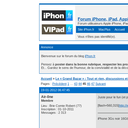
Forum iPhone, iPad, Appl
Forum utilisateurs Apple iPhone, iPa
Site iPhon.fr
MacPlus
Accueil
Vous n'êtes pas identifié(e).
Annonce
Bienvenue sur le forum du blog
iPhon.fr
Pensez à
poster dans la bonne rubrique
,
respecter les pr
Et... Gardez le sens de l'humour, de la convivialité et de la déco
Accueil
»
Le « Grand Bazar » : Tout et rien, discussions e
Pages :
Précédent
1
…
43
44
45
46
47
Suivant
19-01-2012 06:47:45
Air-0ne
Juste pour le fun (et 
Membre
[flash=560,315]
http:
Lieu : Brie Comte Robert (77)
Inscription : 01-10-2011
Messages : 2 313
iPhone 3Gs noir 16Gb