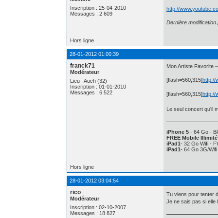
Inscription : 25-04-2010
http://www.youtube
Messages : 2 609
Dernière modification
Hors ligne
28-01-2012 01:00:39
franck71
Mon Artiste Favorit
Modérateur
[flash=560,315]
http:
Lieu : Auch (32)
Inscription : 01-01-2010
Messages : 6 522
[flash=560,315]
http:/
Le seul concert qu'il 
iPhone 5
- 64 Go - Bl
FREE Mobile Illimité
iPad1
- 32 Go Wifi - 
iPad1
- 64 Go 3G/Wif
Hors ligne
28-01-2012 03:04:54
rico
Tu viens pour tenter 
Modérateur
Je ne sais pas si elle
Inscription : 02-10-2007
Messages : 18 827