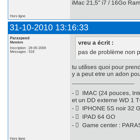
iMac 21,5" i7 / 16Go Ram
Hors ligne
31-10-2010 13:16:33
Paraspeed
vreu a écrit :
Membre
Inscription : 28-05-2009
pas de problème non p
Messages : 518
tu utilises quoi pour prend
y a peut etre un adon pou
-  IMAC (24 pouces, Int
et un DD externe WD 1 
-  IPHONE 5S noir 32 
-  IPAD 64 GO
-  Game center : PAR
Hors ligne