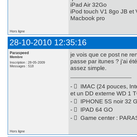
iPad Air 32Go
iPod touch V1 8go JB et 
Macbook pro
Hors ligne
28-10-2010 12:35:16
Paraspeed
je vois que ce post ne r
Membre
passe par itunes ? j'ai ét
Inscription : 28-05-2009
Messages : 518
assez simple.
-  IMAC (24 pouces, Int
et un DD externe WD 1 
-  IPHONE 5S noir 32 
-  IPAD 64 GO
-  Game center : PAR
Hors ligne