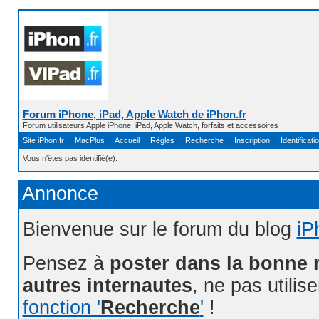
Forum iPhone, iPad, Apple Watch de iPhon.fr
Forum utilisateurs Apple iPhone, iPad, Apple Watch, forfaits et accessoires
Site iPhon.fr
MacPlus
Accueil
Règles
Recherche
Inscription
Identificati
Vous n'êtes pas identifié(e).
Annonce
Bienvenue sur le forum du blog
iP
Pensez à
poster dans la bonne 
autres internautes
, ne pas utilis
fonction '
Recherche
'
!