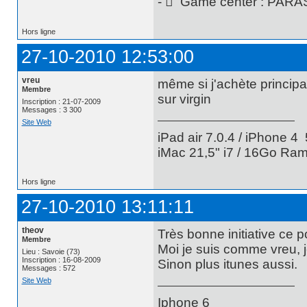
-  Game center : PAR
Hors ligne
27-10-2010 12:53:00
vreu
même si j'achète princip
Membre
sur virgin
Inscription : 21-07-2009
Messages : 3 300
Site Web
iPad air 7.0.4 / iPhone 4 
iMac 21,5" i7 / 16Go Ram
Hors ligne
27-10-2010 13:11:11
theov
Très bonne initiative ce 
Membre
Moi je suis comme vreu, j
Lieu : Savoie (73)
Inscription : 16-08-2009
Sinon plus itunes aussi.
Messages : 572
Site Web
Iphone 6