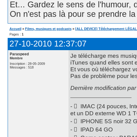
Et... Gardez le sens de l'humour, d
On n'est pas là pour se prendre la t
Accueil
»
Films, musiques et podcasts
»
[ALL DEVICE] Téléchargement LÉGAL
Pages :
1
27-10-2010 12:37:07
Paraspeed
Je télécharge mes musiq
Membre
iTunes quand elles sont 
Inscription : 28-05-2009
Messages : 518
Et vous où téléchargez 
Pas de problème pour les
Dernière modification pa
-  IMAC (24 pouces, Int
et un DD externe WD 1 
-  IPHONE 5S noir 32 
-  IPAD 64 GO