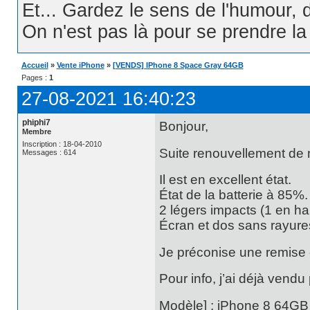
Et... Gardez le sens de l'humour, d
On n'est pas là pour se prendre la t
Accueil
»
Vente iPhone
»
[VENDS] IPhone 8 Space Gray 64GB
Pages :
1
27-08-2021 16:40:23
phiphi7
Bonjour,
Membre
Inscription : 18-04-2010
Suite renouvellement de 
Messages : 614
Il est en excellent état.
État de la batterie à 85%.
2 légers impacts (1 en ha
Écran et dos sans rayure
Je préconise une remise e
Pour info, j’ai déjà vendu 
Modèle] : iPhone 8 64GB