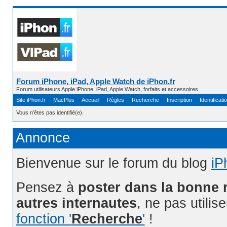
Forum iPhone, iPad, Apple Watch de iPhon.fr
Forum utilisateurs Apple iPhone, iPad, Apple Watch, forfaits et accessoires
Site iPhon.fr
MacPlus
Accueil
Règles
Recherche
Inscription
Identificati
Vous n'êtes pas identifié(e).
Annonce
Bienvenue sur le forum du blog
iP
Pensez à
poster dans la bonne 
autres internautes
, ne pas utilis
fonction '
Recherche
'
!