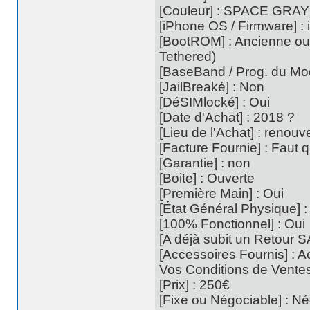
[Couleur] : SPACE GRAY
[iPhone OS / Firmware] : 
[BootROM] : Ancienne ou 
Tethered)
[BaseBand / Prog. du Mod
[JailBreaké] : Non
[DéSIMlocké] : Oui
[Date d'Achat] : 2018 ?
[Lieu de l'Achat] : renou
[Facture Fournie] : Faut q
[Garantie] : non
[Boite] : Ouverte
[Première Main] : Oui
[État Général Physique] :
[100% Fonctionnel] : Oui
[A déjà subit un Retour S
[Accessoires Fournis] : A
Vos Conditions de Vente
[Prix] : 250€
[Fixe ou Négociable] : Né