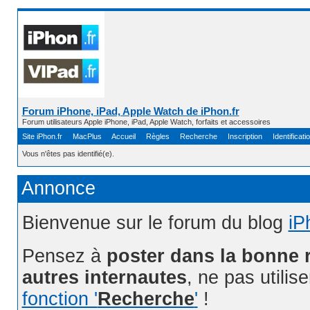
Forum iPhone, iPad, Apple Watch de iPhon.fr
Forum utilisateurs Apple iPhone, iPad, Apple Watch, forfaits et accessoires
Site iPhon.fr
MacPlus
Accueil
Règles
Recherche
Inscription
Identificati
Vous n'êtes pas identifié(e).
Annonce
Bienvenue sur le forum du blog
iP
Pensez à
poster dans la bonne 
autres internautes
, ne pas utilis
fonction '
Recherche
'
!