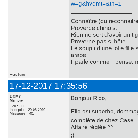
w=g&hvqmt=&th=1
Connaître (ou reconnaitre
Proverbe chinois.
Rien ne sert d'avoir un t
Proverbe pas si bête.
Le soupir d'une jolie fill
arabe.
Il parle comme il pense,
Hors ligne
17-12-2017 17:35:56
DOMY
Bonjour Rico,
Membre
Lieu : CFE
Inscription : 20-06-2010
Elle est superbe, dommage
Messages : 701
complète de chez Case Lo
Affaire réglée ^^
;)