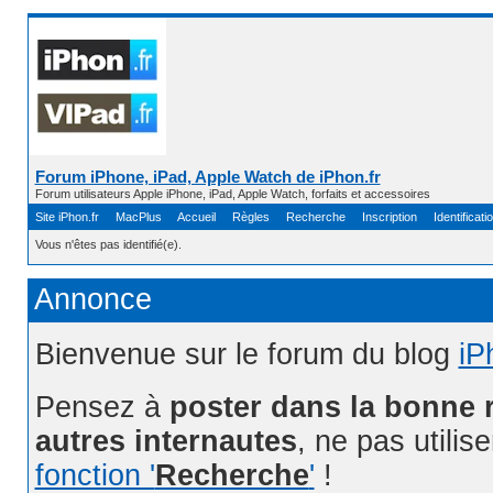
Forum iPhone, iPad, Apple Watch de iPhon.fr
Forum utilisateurs Apple iPhone, iPad, Apple Watch, forfaits et accessoires
Site iPhon.fr
MacPlus
Accueil
Règles
Recherche
Inscription
Identificati
Vous n'êtes pas identifié(e).
Annonce
Bienvenue sur le forum du blog
iP
Pensez à
poster dans la bonne 
autres internautes
, ne pas utilis
fonction '
Recherche
'
!