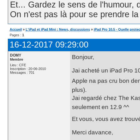
Et... Gardez le sens de l'humour, d
On n'est pas là pour se prendre la t
Accueil
»
L'iPad et iPad Mini : News, discussions
»
iPad Pro 10.5 - Quelle protec
Pages :
1
16-12-2017 09:29:00
DOMY
Bonjour,
Membre
Lieu : CFE
Inscription : 20-06-2010
Jai acheté un iPad Pro 1
Messages : 701
Apple na pas cru bon de
plus).
Jai regardé chez The Ka
seulement en 12.9 ^^
Et vous, vous avez trouv
Merci davance,