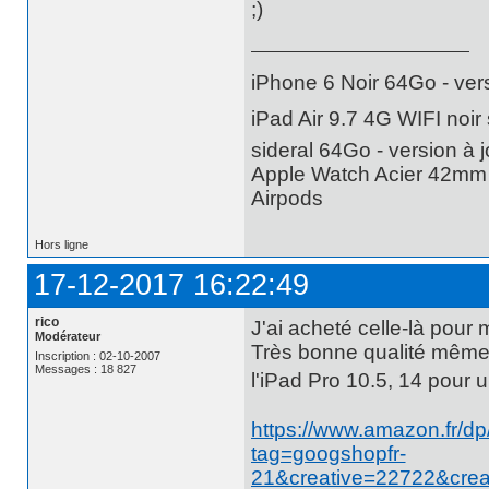
;)
iPhone 6 Noir 64Go - vers
iPad Air 9.7 4G WIFI noir 
sideral 64Go - version à j
Apple Watch Acier 42mm -
Airpods
Hors ligne
17-12-2017 16:22:49
rico
J'ai acheté celle-là pour 
Modérateur
Très bonne qualité même 
Inscription : 02-10-2007
Messages : 18 827
l'iPad Pro 10.5, 14 pour 
https://www.amazon.fr
tag=googshopfr-
21&creative=22722&cre