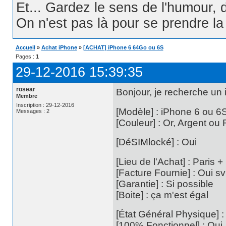
Et... Gardez le sens de l'humour, d
On n'est pas là pour se prendre la t
Accueil
»
Achat iPhone
»
[ACHAT] iPhone 6 64Go ou 6S
Pages :
1
29-12-2016 15:39:35
rosear
Bonjour, je recherche un 
Membre
Inscription : 29-12-2016
[Modèle] : iPhone 6 ou 
Messages : 2
[Couleur] : Or, Argent ou
[DéSIMlocké] : Oui
[Lieu de l'Achat] : Paris 
[Facture Fournie] : Oui s
[Garantie] : Si possible
[Boite] : ça m'est égal
[État Général Physique] :
[100% Fonctionnel] : Oui