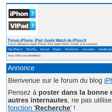
Forum iPhone, iPad, Apple Watch de iPhon.fr
Forum utilisateurs Apple iPhone, iPad, Apple Watch, forfaits et accessoires
Site iPhon.fr
MacPlus
Accueil
Règles
Recherche
Inscription
Identificati
Vous n'êtes pas identifié(e).
Annonce
Bienvenue sur le forum du blog
iP
Pensez à
poster dans la bonne 
autres internautes
, ne pas utilis
fonction '
Recherche
'
!