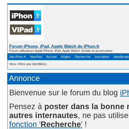
Forum iPhone, iPad, Apple Watch de iPhon.fr
Forum utilisateurs Apple iPhone, iPad, Apple Watch, forfaits et accessoires
Site iPhon.fr
MacPlus
Accueil
Règles
Recherche
Inscription
Identificati
Vous n'êtes pas identifié(e).
Annonce
Bienvenue sur le forum du blog
iP
Pensez à
poster dans la bonne 
autres internautes
, ne pas utilis
fonction '
Recherche
'
!