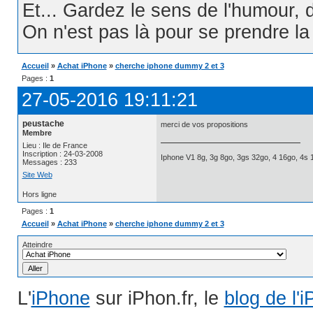
Et... Gardez le sens de l'humour, d
On n'est pas là pour se prendre la t
Accueil
»
Achat iPhone
»
cherche iphone dummy 2 et 3
Pages :
1
27-05-2016 19:11:21
peustache
merci de vos propositions
Membre
Lieu : Ile de France
Inscription : 24-03-2008
Iphone V1 8g, 3g 8go, 3gs 32go, 4 16go, 4s 
Messages : 233
Site Web
Hors ligne
Pages :
1
Accueil
»
Achat iPhone
»
cherche iphone dummy 2 et 3
Atteindre
L'
iPhone
sur iPhon.fr, le
blog de l'