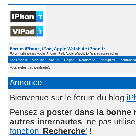
Forum iPhone, iPad, Apple Watch de iPhon.fr
Forum utilisateurs Apple iPhone, iPad, Apple Watch, forfaits et accessoires
Site iPhon.fr
MacPlus
Accueil
Règles
Recherche
Inscription
Identificati
Vous n'êtes pas identifié(e).
Annonce
Bienvenue sur le forum du blog
iP
Pensez à
poster dans la bonne 
autres internautes
, ne pas utilis
fonction '
Recherche
'
!