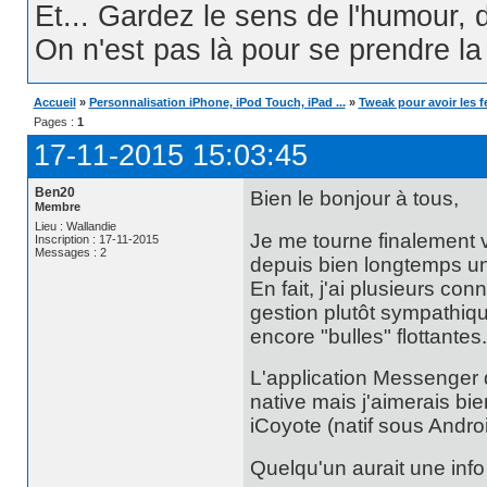
Et... Gardez le sens de l'humour, d
On n'est pas là pour se prendre la t
Accueil
»
Personnalisation iPhone, iPod Touch, iPad ...
»
Tweak pour avoir les f
Pages :
1
17-11-2015 15:03:45
Ben20
Bien le bonjour à tous,
Membre
Lieu : Wallandie
Je me tourne finalement v
Inscription : 17-11-2015
Messages : 2
depuis bien longtemps un
En fait, j'ai plusieurs con
gestion plutôt sympathiqu
encore "bulles" flottantes.
L'application Messenger 
native mais j'aimerais bie
iCoyote (natif sous Androi
Quelqu'un aurait une info