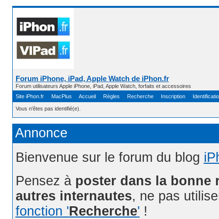
Forum iPhone, iPad, Apple Watch de iPhon.fr
Forum utilisateurs Apple iPhone, iPad, Apple Watch, forfaits et accessoires
Site iPhon.fr
MacPlus
Accueil
Règles
Recherche
Inscription
Identificati
Vous n'êtes pas identifié(e).
Annonce
Bienvenue sur le forum du blog
iP
Pensez à
poster dans la bonne 
autres internautes
, ne pas utilis
fonction '
Recherche
'
!