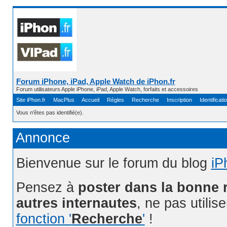
Forum iPhone, iPad, Apple Watch de iPhon.fr
Forum utilisateurs Apple iPhone, iPad, Apple Watch, forfaits et accessoires
Site iPhon.fr
MacPlus
Accueil
Règles
Recherche
Inscription
Identificati
Vous n'êtes pas identifié(e).
Annonce
Bienvenue sur le forum du blog
iP
Pensez à
poster dans la bonne 
autres internautes
, ne pas utilis
fonction '
Recherche
'
!