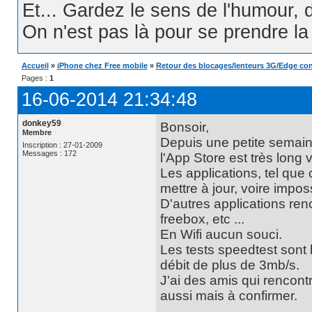
Et... Gardez le sens de l'humour, d
On n'est pas là pour se prendre la t
Accueil
»
iPhone chez Free mobile
»
Retour des blocages/lenteurs 3G/Edge co
Pages :
1
16-06-2014 21:34:48
donkey59
Bonsoir,
Membre
Depuis une petite semaine
Inscription : 27-01-2009
Messages : 172
l'App Store est très long 
Les applications, tel que c
mettre à jour, voire impos
D'autres applications re
freebox, etc ...
En Wifi aucun souci.
Les tests speedtest sont 
débit de plus de 3mb/s.
J'ai des amis qui rencon
aussi mais à confirmer.