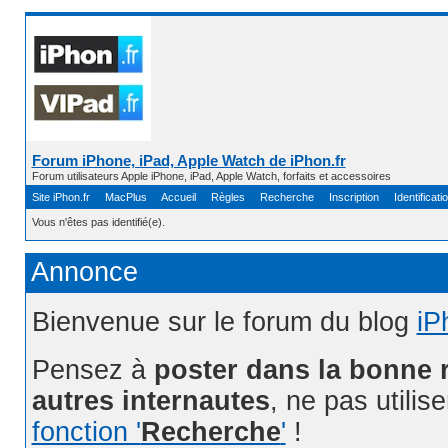
Forum iPhone, iPad, Apple Watch de iPhon.fr
Forum utilisateurs Apple iPhone, iPad, Apple Watch, forfaits et accessoires
Site iPhon.fr
MacPlus
Accueil
Règles
Recherche
Inscription
Identificati
Vous n'êtes pas identifié(e).
Annonce
Bienvenue sur le forum du blog
iP
Pensez à
poster dans la bonne 
autres internautes
, ne pas utilis
fonction '
Recherche
'
!