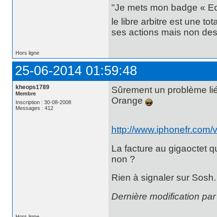
"Je mets mon badge « Ecce
le libre arbitre est une t
ses actions mais non des 
Hors ligne
25-06-2014 01:59:48
kheops1789
Sûrement un problème lié
Membre
Orange
Inscription : 30-08-2008
Messages : 412
http://www.iphonefr.com
La facture au gigaoctet
non ?
Rien à signaler sur Sosh.
Dernière modification pa
Hors ligne