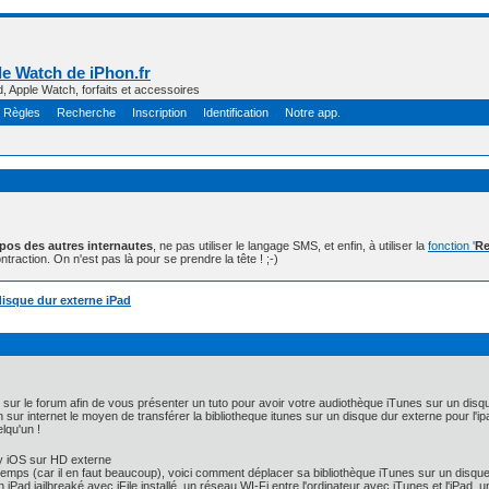
e Watch de iPhon.fr
d, Apple Watch, forfaits et accessoires
Règles
Recherche
Inscription
Identification
Notre app.
opos des autres internautes
, ne pas utiliser le langage SMS, et enfin, à utiliser la
fonction '
Re
ntraction. On n'est pas là pour se prendre la tête ! ;-)
disque dur externe iPad
 sur le forum afin de vous présenter un tuto pour avoir votre audiothèque iTunes sur un disqu
sur internet le moyen de transférer la bibliotheque itunes sur un disque dur externe pour l'ipa
elqu'un !
ry iOS sur HD externe
emps (car il en faut beaucoup), voici comment déplacer sa bibliothèque iTunes sur un disque d
 iPad jailbreaké avec iFile installé, un réseau WI-Fi entre l'ordinateur avec iTunes et l'iPad,