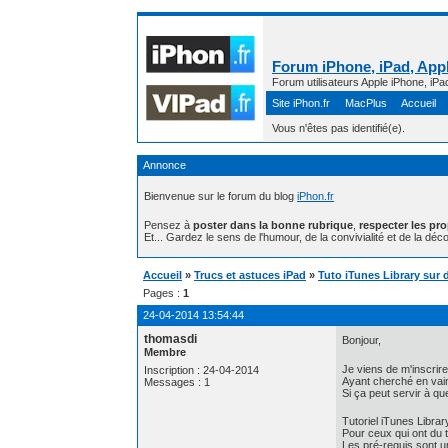
Forum iPhone, iPad, Appl
Forum utilisateurs Apple iPhone, iPa
Site iPhon.fr
MacPlus
Accueil
Vous n'êtes pas identifié(e).
Annonce
Bienvenue sur le forum du blog
iPhon.fr
Pensez à
poster dans la bonne rubrique
,
respecter les pr
Et... Gardez le sens de l'humour, de la convivialité et de la déco
Accueil
»
Trucs et astuces iPad
»
Tuto iTunes Library sur 
Pages :
1
24-04-2014 13:54:44
thomasdi
Bonjour,
Membre
Je viens de m'inscrire
Inscription : 24-04-2014
Ayant cherché en vain 
Messages : 1
Si ça peut servir à qu
Tutoriel iTunes Libra
Pour ceux qui ont du t
Les pré-requis sont un