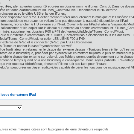
.
vec iFile, aller à /var/mnt/mount1/ et créer un dossier nommé iTunes_Control. Dans ce dos
ète est donc /var/mnt/mount1/iTunes_Control/Music. Déconnecter le HD externe.
'ordinateur avec le câble USB et lancer iTunes.
'espace disponible sur l'iPad. Cocher l'option "Gérer manuellement la musique et les vidéos" et A
mum possible de morceaux en veillant à ne pas dépasser la capacité disponible sur l'iPad.
rt terminé, rebrancher le HD externe sur l'iPad. Ouvrir iFile sur l'iPad et aller à /var/mobil
 sélectionner et les copier sur le disque dur externe au chemin /var/mnt/mount1/iTunes_Cont
terminée, supprimer les dossiers F00 à F49 de / var/mobile/Media/iTunes_Control/Music.
isque dur externe à /var/mnt/mount1/ iTunes_Control/Music/ Sélectionner tous les dossiers F00
e/Media/iTunes_Control/Music et coller LES LIENS F00 à F49.
r externe de l'iPad et le connecter (l'iPad) par USB à l'ordinateur.
ans iTunes et cocher la case "synchroniser par wifi".
 de l'ordinateur et rebrancher le disque dur externe dessus. (Toujours bien vérifier qu'il est m
 reste de la bibliothèque, procéder par synchro wifi en mettant toujours le plus de morceaux p
branché le disque dur externe sur celui-ci. Les fichiers seront copiés directement sur le disqu
ment de temps quand on a une bibliothèque conséquente. Donc soyez patients ! L'avantage ser
 que voir toute sa bibliothèque, chose qu'iFile ne sait pas faire pour l'instant.
uelqu'un peut créer un player audio/vidéo capable de gérer les fonctions de musique.app et V
disque dur externe iPad
utres et les marques citées sont la propriété de leurs détenteurs respectifs.