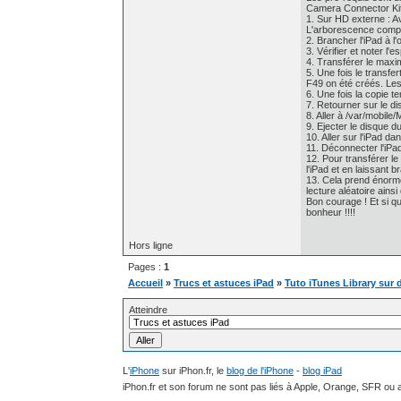
Camera Connector Kit
1. Sur HD externe : A
L'arborescence compl
2. Brancher l'iPad à l
3. Vérifier et noter l
4. Transférer le maxi
5. Une fois le transfe
F49 on été créés. Les
6. Une fois la copie 
7. Retourner sur le d
8. Aller à /var/mobil
9. Ejecter le disque du
10. Aller sur l'iPad d
11. Déconnecter l'iPad
12. Pour transférer le
l'iPad et en laissant 
13. Cela prend énormé
lecture aléatoire ainsi
Bon courage ! Et si q
bonheur !!!!
Hors ligne
Pages :
1
Accueil
»
Trucs et astuces iPad
»
Tuto iTunes Library sur 
Atteindre
L'
iPhone
sur iPhon.fr, le
blog de l'iPhone
-
blog iPad
iPhon.fr et son forum ne sont pas liés à Apple, Orange, SFR ou a