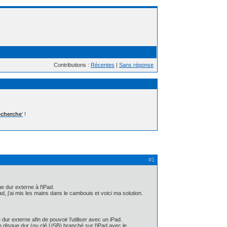
Contributions :
Récentes
|
Sans réponse
cherche
'
!
#1
e dur externe à l'iPad.
d, j'ai mis les mains dans le cambouis et voici ma solution.
ur externe afin de pouvoir l'utiliser avec un iPad.
 un disque dur (ou clé USB) branché sur l'iPad avec le