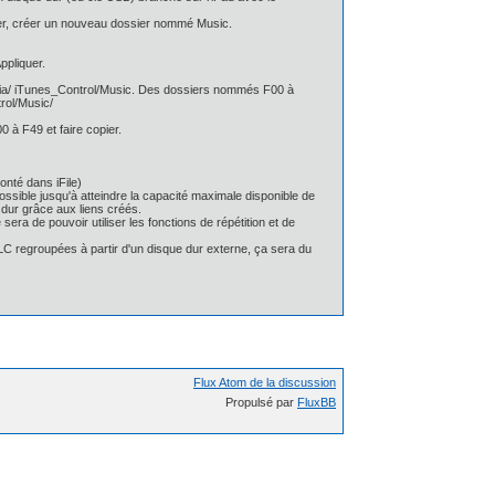
sier, créer un nouveau dossier nommé Music.
ppliquer.
e/Media/ iTunes_Control/Music. Des dossiers nommés F00 à
rol/Music/
 à F49 et faire copier.
onté dans iFile)
ossible jusqu'à atteindre la capacité maximale disponible de
e dur grâce aux liens créés.
a de pouvoir utiliser les fonctions de répétition et de
LC regroupées à partir d'un disque dur externe, ça sera du
Flux Atom de la discussion
Propulsé par
FluxBB