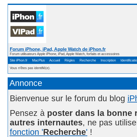
Forum iPhone, iPad, Apple Watch de iPhon.fr
Forum utilisateurs Apple iPhone, iPad, Apple Watch, forfaits et accessoires
Site iPhon.fr
MacPlus
Accueil
Règles
Recherche
Inscription
Identificati
Vous n'êtes pas identifié(e).
Annonce
Bienvenue sur le forum du blog
iP
Pensez à
poster dans la bonne 
autres internautes
, ne pas utilis
fonction '
Recherche
'
!