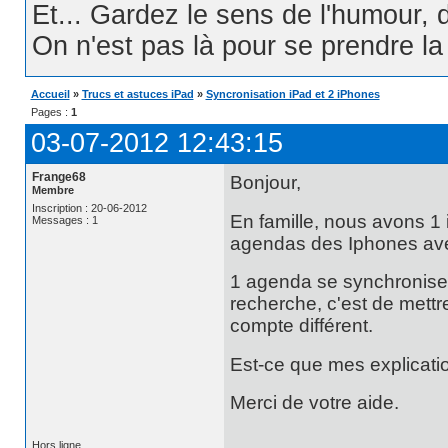
Et... Gardez le sens de l'humour, d
On n'est pas là pour se prendre la t
Accueil
»
Trucs et astuces iPad
»
Syncronisation iPad et 2 iPhones
Pages :
1
03-07-2012 12:43:15
Frange68
Bonjour,
Membre
Inscription : 20-06-2012
En famille, nous avons 1 
Messages : 1
agendas des Iphones avec
1 agenda se synchronise
recherche, c'est de mettr
compte différent.
Est-ce que mes explicatio
Merci de votre aide.
Hors ligne