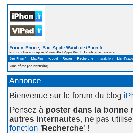
Forum iPhone, iPad, Apple Watch de iPhon.fr
Forum utilisateurs Apple iPhone, iPad, Apple Watch, forfaits et accessoires
Site iPhon.fr
MacPlus
Accueil
Règles
Recherche
Inscription
Identificati
Vous n'êtes pas identifié(e).
Annonce
Bienvenue sur le forum du blog
iP
Pensez à
poster dans la bonne 
autres internautes
, ne pas utilis
fonction '
Recherche
'
!