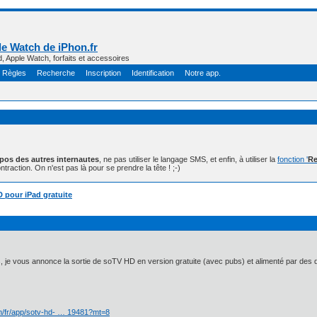
e Watch de iPhon.fr
d, Apple Watch, forfaits et accessoires
Règles
Recherche
Inscription
Identification
Notre app.
opos des autres internautes
, ne pas utiliser le langage SMS, et enfin, à utiliser la
fonction '
Re
ntraction. On n'est pas là pour se prendre la tête ! ;-)
 pour iPad gratuite
s, je vous annonce la sortie de soTV HD en version gratuite (avec pubs) et alimenté par des 
om/fr/app/sotv-hd- … 19481?mt=8