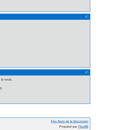
#2
#3
le reste.
d.
Flux Atom de la discussion
Propulsé par
FluxBB