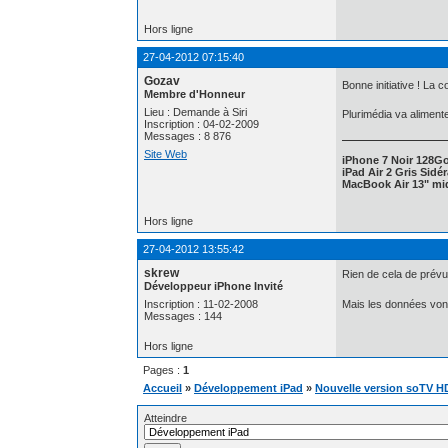
Hors ligne
27-04-2012 07:15:40
Gozav
Bonne initiative ! La
Membre d'Honneur
Lieu : Demande à Siri
Plurimédia va aliment
Inscription : 04-02-2009
Messages : 8 876
Site Web
iPhone 7 Noir 128G
iPad Air 2 Gris Sidé
MacBook Air 13" mid
Hors ligne
27-04-2012 13:55:42
skrew
Rien de cela de prévu 
Développeur iPhone Invité
Inscription : 11-02-2008
Mais les données vont
Messages : 144
Hors ligne
Pages :
1
Accueil
»
Développement iPad
»
Nouvelle version soTV HD
Atteindre