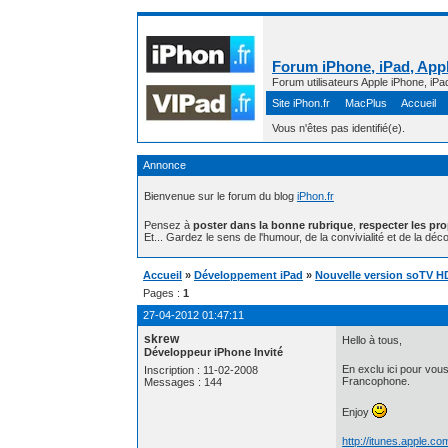
Forum iPhone, iPad, Appl
Forum utilisateurs Apple iPhone, iPa
Site iPhon.fr
MacPlus
Accueil
Vous n'êtes pas identifié(e).
Annonce
Bienvenue sur le forum du blog
iPhon.fr
Pensez à
poster dans la bonne rubrique
,
respecter les pr
Et... Gardez le sens de l'humour, de la convivialité et de la déco
Accueil
»
Développement iPad
»
Nouvelle version soTV HD
Pages :
1
27-04-2012 01:47:11
skrew
Hello à tous,
Développeur iPhone Invité
En exclu ici pour vou
Inscription : 11-02-2008
Francophone.
Messages : 144
Enjoy
http://itunes.apple.c