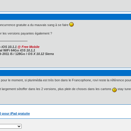
 concurrence gratuite a du mauvais sang à se faire
er les versions payantes également ?
o
iOS 10.1.1
@
Free Mobile
ral WiFi 64Go
iOS 10.1.1
-2011 i5 / 128Go /
OS X 10.12 Sierra
pour le moment, si plurimédia est très bon dans le Francophone, rovi reste la référence pour 
 largement sétoffer dans les 2 versions, plus plein de choses dans les cartons
stay tune
 pour iPad gratuite