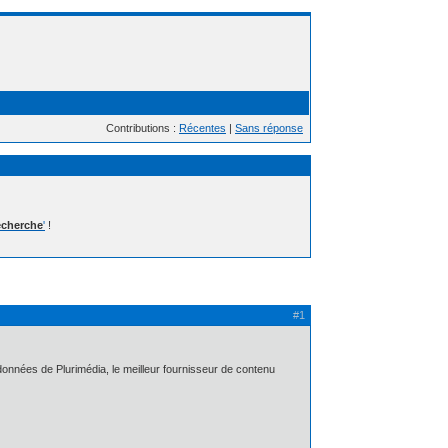
Contributions :
Récentes
|
Sans réponse
cherche
'
!
#1
données de Plurimédia, le meilleur fournisseur de contenu