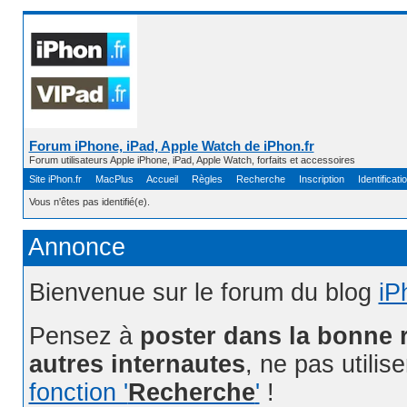
Forum iPhone, iPad, Apple Watch de iPhon.fr
Forum utilisateurs Apple iPhone, iPad, Apple Watch, forfaits et accessoires
Site iPhon.fr
MacPlus
Accueil
Règles
Recherche
Inscription
Identificati
Vous n'êtes pas identifié(e).
Annonce
Bienvenue sur le forum du blog
iP
Pensez à
poster dans la bonne 
autres internautes
, ne pas utilis
fonction '
Recherche
'
!