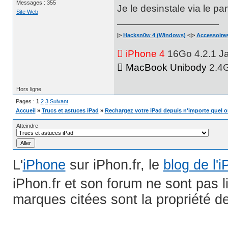
Messages : 355
Je le desinstale via le p
Site Web
|>
Hacksn0w 4 (Windows)
<|>
Accessoires
 iPhone 4
16Go 4.2.1 Jai
 MacBook Unibody
2.4
Hors ligne
Pages :
1
2
3
Suivant
Accueil
»
Trucs et astuces iPad
»
Rechargez votre iPad depuis n'importe quel or
Atteindre
L'
iPhone
sur iPhon.fr, le
blog de l'
iPhon.fr et son forum ne sont pas 
marques citées sont la propriété de