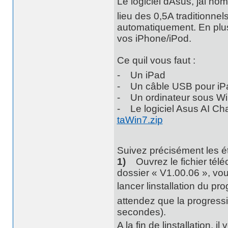
Le logiciel dAsus, jai n
lieu des 0,5A traditionnel
automatiquement. En plus 
vos iPhone/iPod.
Ce quil vous faut :
- Un iPad
- Un câble USB pour iP
- Un ordinateur sous Win
- Le logiciel Asus AI Ch
taWin7.zip
Suivez précisément les é
1)
Ouvrez le fichier tél
dossier « V1.00.06 », vou
lancer linstallation du 
attendez que la progress
secondes).
A la fin de linstallation