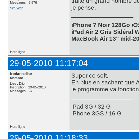
traite un grand nombre de
Messages : 8 876
je pense.
Site Web
iPhone 7 Noir 128Go
iO
iPad Air 2 Gris Sidéral
MacBook Air 13" mid-20
Hors ligne
29-05-2010 11:17:04
fredannelise
Super ce soft,
Membre
En plus en sachant que A
Lieu : Dijon
Inscription : 29-05-2010
le programme va fonctio
Messages : 24
iPad 3G / 32 G
iPhone 3GS / 16 G
Hors ligne
29-05-2010 11:18:33