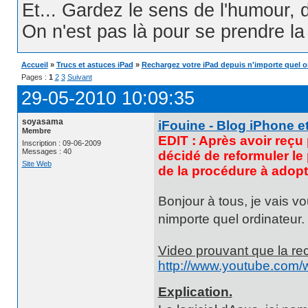
Et... Gardez le sens de l'humour, d
On n'est pas là pour se prendre la t
Accueil
»
Trucs et astuces iPad
»
Rechargez votre iPad depuis n'importe quel or
Pages :
1
2
3
Suivant
29-05-2010 10:09:35
soyasama
iFouine - Blog iPhone et
Membre
EDIT : Après avoir reçu 
Inscription : 09-06-2009
Messages : 40
décidé de reformuler le
Site Web
de la procédure à adop
Bonjour à tous, je vais 
nimporte quel ordinateur. 
Video prouvant que la re
http://www.youtube.com
Explication.