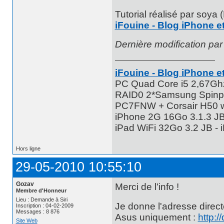
Tutorial réalisé par soya
iFouine - Blog iPhone et
Dernière modification pa
iFouine - Blog iPhone et
PC Quad Core i5 2,67G
RAID0 2*Samsung Spinpo
PC7FNW + Corsair H50 w
iPhone 2G 16Go 3.1.3 JB 
iPad WiFi 32Go 3.2 JB -
Hors ligne
29-05-2010 10:55:10
Gozav
Merci de l'info !
Membre d'Honneur
Lieu : Demande à Siri
Je donne l'adresse direc
Inscription : 04-02-2009
Messages : 8 876
Asus uniquement :
http:
Site Web