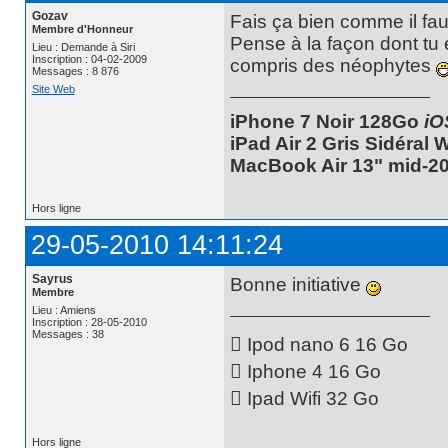
Gozav
Fais ça bien comme il fau
Membre d'Honneur
Pense à la façon dont tu e
Lieu : Demande à Siri
Inscription : 04-02-2009
compris des néophytes
Messages : 8 876
Site Web
iPhone 7 Noir 128Go
iO
iPad Air 2 Gris Sidéral
MacBook Air 13" mid-20
Hors ligne
29-05-2010 14:11:24
Sayrus
Bonne initiative
Membre
Lieu : Amiens
Inscription : 28-05-2010
Messages : 38
 Ipod nano 6 16 Go
 Iphone 4 16 Go
 Ipad Wifi 32 Go
Hors ligne