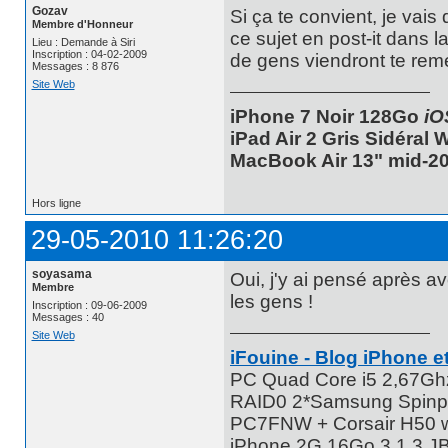
Gozav
Si ça te convient, je vai
Membre d'Honneur
ce sujet en post-it dans l
Lieu : Demande à Siri
Inscription : 04-02-2009
de gens viendront te rem
Messages : 8 876
Site Web
iPhone 7 Noir 128Go
iO
iPad Air 2 Gris Sidéral
MacBook Air 13" mid-20
Hors ligne
29-05-2010 11:26:20
soyasama
Oui, j'y ai pensé après av
Membre
les gens !
Inscription : 09-06-2009
Messages : 40
Site Web
iFouine - Blog iPhone et
PC Quad Core i5 2,67G
RAID0 2*Samsung Spinpo
PC7FNW + Corsair H50 w
iPhone 2G 16Go 3.1.3 JB 