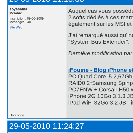
soyasama
Auquel cas vous possédez
Membre
2 softs dédiés à ces mar
Inscription : 09-06-2009
Messages : 40
également sur les MSI et
Site Web
J'ai remarqué aussi qu'ind
"System Bus Extender".
Dernière modification pa
iFouine - Blog iPhone et
PC Quad Core i5 2,67G
RAID0 2*Samsung Spinpo
PC7FNW + Corsair H50 w
iPhone 2G 16Go 3.1.3 JB 
iPad WiFi 32Go 3.2 JB -
Hors ligne
29-05-2010 11:24:27