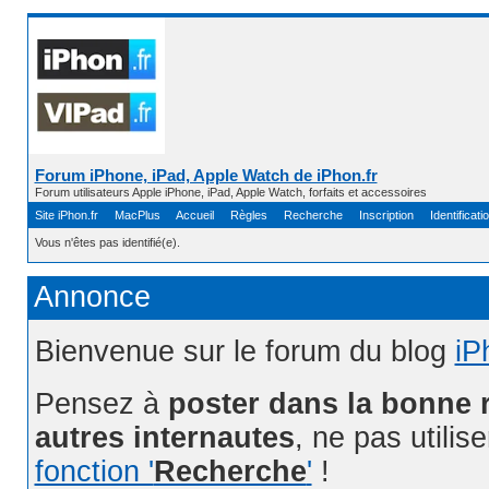
Forum iPhone, iPad, Apple Watch de iPhon.fr
Forum utilisateurs Apple iPhone, iPad, Apple Watch, forfaits et accessoires
Site iPhon.fr
MacPlus
Accueil
Règles
Recherche
Inscription
Identificati
Vous n'êtes pas identifié(e).
Annonce
Bienvenue sur le forum du blog
iP
Pensez à
poster dans la bonne 
autres internautes
, ne pas utilis
fonction '
Recherche
'
!