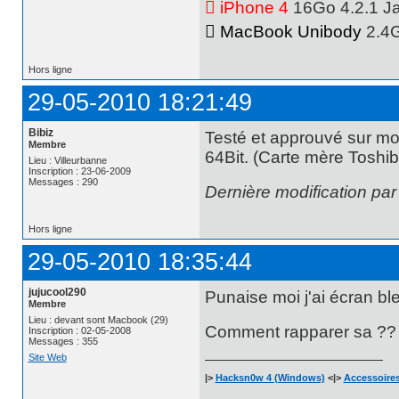
 iPhone 4
16Go 4.2.1 Jai
 MacBook Unibody
2.4
Hors ligne
29-05-2010 18:21:49
Bibiz
Testé et approuvé sur mo
Membre
64Bit. (Carte mère Toshib
Lieu : Villeurbanne
Inscription : 23-06-2009
Messages : 290
Dernière modification par
Hors ligne
29-05-2010 18:35:44
jujucool290
Punaise moi j'ai écran 
Membre
Lieu : devant sont Macbook (29)
Comment rapparer sa ?
Inscription : 02-05-2008
Messages : 355
Site Web
|>
Hacksn0w 4 (Windows)
<|>
Accessoires