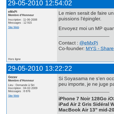
29-05-2010 12:54:02
eMxPi
Le mien serait de faire un
Membre d'Honneur
puissions l'épingler.
Inscription : 11-06-2008
Messages : 12 915
Site Web
Envoyez moi un MP quand 
Contact :
@eMxPi
Co-founder:
MYS - Share
Hors ligne
29-05-2010 13:22:22
Gozav
Si Soyasama ne s'en occu
Membre d'Honneur
peu importe, je ne juge pa
Lieu : Demande à Siri
Inscription : 04-02-2009
Messages : 8 876
Site Web
iPhone 7 Noir 128Go
iO
iPad Air 2 Gris Sidéral
MacBook Air 13" mid-20