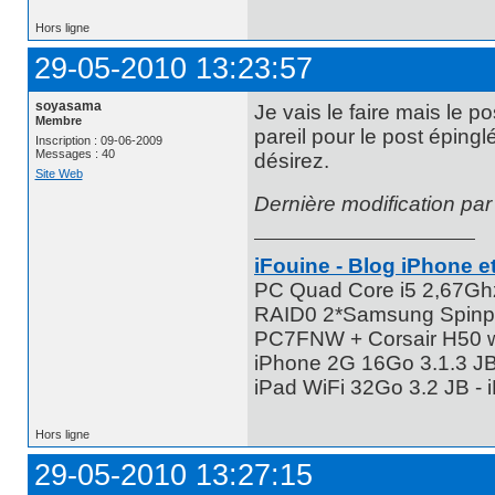
Hors ligne
29-05-2010 13:23:57
soyasama
Je vais le faire mais le 
Membre
pareil pour le post épingl
Inscription : 09-06-2009
Messages : 40
désirez.
Site Web
Dernière modification pa
iFouine - Blog iPhone et
PC Quad Core i5 2,67G
RAID0 2*Samsung Spinpo
PC7FNW + Corsair H50 w
iPhone 2G 16Go 3.1.3 JB 
iPad WiFi 32Go 3.2 JB -
Hors ligne
29-05-2010 13:27:15