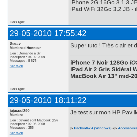
iPhone 2G 16Go 3.1.3 JB 
iPad WiFi 32Go 3.2 JB -
Hors ligne
29-05-2010 17:55:42
Gozav
Super tuto ! Très clair et
Membre d'Honneur
Lieu : Demande à Siri
Inscription : 04-02-2009
Messages : 8 876
iPhone 7 Noir 128Go
iO
Site Web
iPad Air 2 Gris Sidéral
MacBook Air 13" mid-20
Hors ligne
29-05-2010 18:11:22
jujucool290
Je test sur mon HP Pavillo
Membre
Lieu : devant sont Macbook (29)
Inscription : 02-05-2008
Messages : 355
|>
Hacksn0w 4 (Windows)
<|>
Accessoires
Site Web