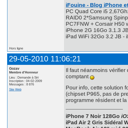
iFouine - Blog iPhone et
PC Quad Core i5 2,67G
RAID0 2*Samsung Spinpo
PC7FNW + Corsair H50 w
iPhone 2G 16Go 3.1.3 JB 
iPad WiFi 32Go 3.2 JB -
Hors ligne
29-05-2010 11:06:21
Gozav
Il faut néanmoins vérifier
Membre d'Honneur
comptant
Lieu : Demande à Siri
Inscription : 04-02-2009
Messages : 8 876
Pour info, cette solution
Site Web
(chipset P965, pas de pre
programme résident et la 
iPhone 7 Noir 128Go
iO
iPad Air 2 Gris Sidéral