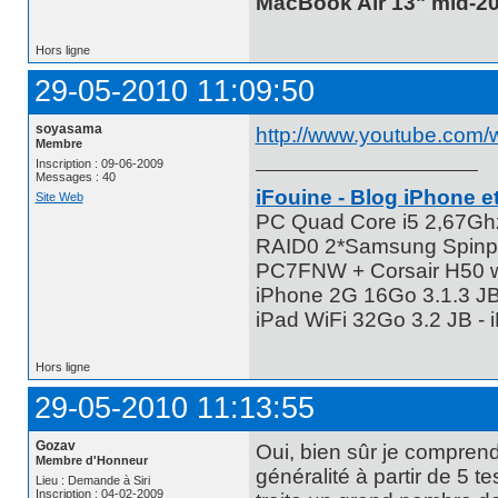
MacBook Air 13" mid-20
Hors ligne
29-05-2010 11:09:50
soyasama
http://www.youtube.com
Membre
Inscription : 09-06-2009
Messages : 40
iFouine - Blog iPhone et
Site Web
PC Quad Core i5 2,67G
RAID0 2*Samsung Spinpo
PC7FNW + Corsair H50 w
iPhone 2G 16Go 3.1.3 JB 
iPad WiFi 32Go 3.2 JB -
Hors ligne
29-05-2010 11:13:55
Gozav
Oui, bien sûr je comprend
Membre d'Honneur
généralité à partir de 5 
Lieu : Demande à Siri
Inscription : 04-02-2009