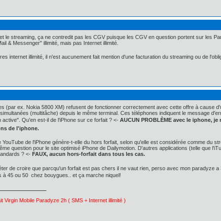
et le streaming, ça ne contredit pas les CGV puisque les CGV en question portent sur les Para
il & Messenger" illimité, mais pas Internet illimité.
s internet illimité, il n'est aucunement fait mention d'une facturation du streaming ou de l'obli
s (par ex. Nokia 5800 XM) refusent de fonctionner correctement avec cette offre à cause d'
 simultanées (multitâche) depuis le même terminal. Ces téléphones indiquent le message d'
active". Qu'en est-il de l'iPhone sur ce forfait ? <-
AUCUN PROBLÈME avec le iphone, je n'ai
ons de l'iphone.
rée YouTube de l'iPhone génère-t-elle du hors forfait, selon qu'elle est considérée comme du
 question pour le site optimisé iPhone de Dailymotion. D'autres applications (telle que l'iTu
tandards ? <-
FAUX, aucun hors-forfait dans tous les cas.
ter de croire que parcqu'un forfait est pas chers il ne vaut rien, perso avec mon paradyze a 
ts à 45 ou 50  chez bouygues.. et ça marche niquel!
ait Virgin Mobile Paradyze 2h ( SMS + Internet illimité )