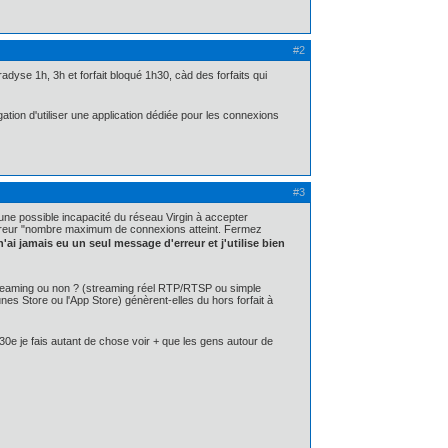
#2
dyse 1h, 3h et forfait bloqué 1h30, càd des forfaits qui
gation d'utiliser une application dédiée pour les connexions
#3
une possible incapacité du réseau Virgin à accepter
erreur "nombre maximum de connexions atteint. Fermez
 jamais eu un seul message d'erreur et j'utilise bien
 streaming ou non ? (streaming réel RTP/RTSP ou simple
nes Store ou l'App Store) génèrent-elles du hors forfait à
30e je fais autant de chose voir + que les gens autour de