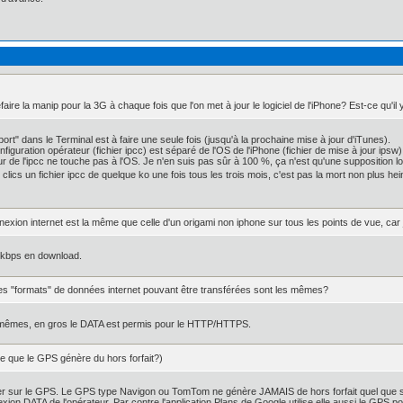
refaire la manip pour la 3G à chaque fois que l'on met à jour le logiciel de l'iPhone? Est-ce qu'
ort" dans le Terminal est à faire une seule fois (jusqu'à la prochaine mise à jour d'iTunes).
configuration opérateur (fichier ipcc) est séparé de l'OS de l'iPhone (fichier de mise à jour ips
 de l'ipcc ne touche pas à l'OS. Je n'en suis pas sûr à 100 %, ça n'est qu'une supposition l
 clics un fichier ipcc de quelque ko une fois tous les trois mois, c'est pas la mort non plus he
nexion internet est la même que celle d'un origami non iphone sur tous les points de vue, car 
4 kbps en download.
es "formats" de données internet pouvant être transférées sont les mêmes?
 mêmes, en gros le DATA est permis pour le HTTP/HTTPS.
 que le GPS génère du hors forfait?)
ser sur le GPS. Le GPS type Navigon ou TomTom ne génère JAMAIS de hors forfait quel que soit l
nexion DATA de l'opérateur. Par contre l'application Plans de Google utilise elle aussi le GPS 