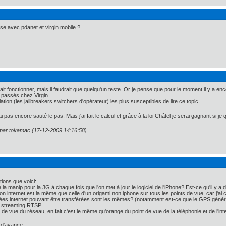
se avec pdanet et virgin mobile ?
it fonctionner, mais il faudrait que quelqu'un teste. Or je pense que pour le moment il y a e
t passés chez Virgin.
ation (les jailbreakers switchers d'opérateur) les plus susceptibles de lire ce topic.
 pas encore sauté le pas. Mais j'ai fait le calcul et grâce à la loi Châtel je serai gagnant si j
n par tokamac (17-12-2009 14:16:58)
ions que voici:
ire la manip pour la 3G à chaque fois que l'on met à jour le logiciel de l'iPhone? Est-ce qu'il y
n internet est la même que celle d'un origami non iphone sur tous les points de vue, car j'ai
ées internet pouvant être transférées sont les mêmes? (notamment est-ce que le GPS génère d
de streaming RTSP.
int de vue du réseau, en fait c'est le même qu'orange du point de vue de la téléphonie et de l'i
 d'avance.