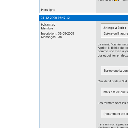
Hors ligne
21-12-2009 16:47:12
tokamac
Shingo a écrit :
Membre
Est-ce qu'il faut 
Inscription : 31-08-2008
Messages : 38
La manip "carrier supp
A priori le fichier de 
comme une mise à jour
dur et pointer en deux
Est-ce que la con
Oui, débit bridé à 38
mais est-ce que l
Les formats sont les
(notamment est-ce
Il y a un truc à préci
n'utilisent pas la con