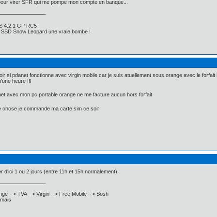
s pour virer SFR qui me pompe mon compte en banque...
S 4.2.1 GP RC5
z SSD Snow Leopard une vraie bombe !
oir si pdanet fonctionne avec virgin mobile car je suis atuellement sous orange avec le forfait
u'une heure !!!
anet avec mon pc portable orange ne me facture aucun hors forfait
me chose je commande ma carte sim ce soir
r d'ici 1 ou 2 jours (entre 11h et 15h normalement).
ge --> TVA --> Virgin --> Free Mobile --> Sosh
rmais