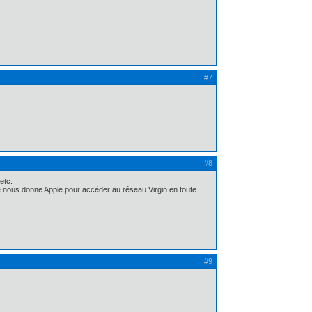
#7
#8
etc.
 que nous donne Apple pour accéder au réseau Virgin en toute
#9