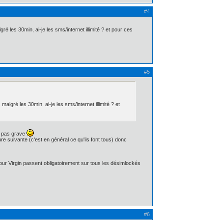
#4
lgré les 30min, ai-je les sms/internet illimité ? et pour ces
#5
 malgré les 30min, ai-je les sms/internet illimité ? et
st pas grave
re suivante (c'est en général ce qu'ils font tous) donc
c pour Virgin passent obligatoirement sur tous les désimlockés
#6