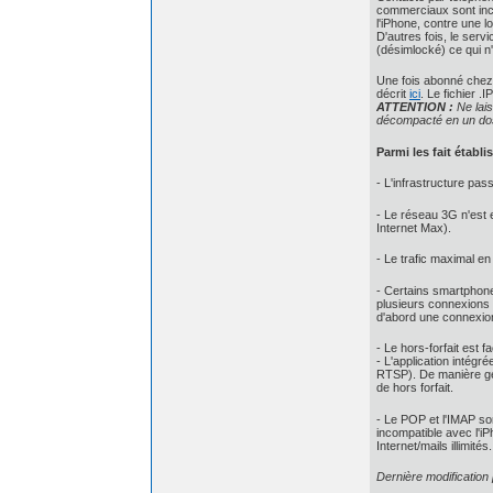
commerciaux sont inco
l'iPhone, contre une lo
D'autres fois, le servi
(désimlocké) ce qui n'
Une fois abonné chez V
décrit
ici
. Le fichier .
ATTENTION :
Ne lais
décompacté en un dos
Parmi les fait établ
- L'infrastructure pa
- Le réseau 3G n'est e
Internet Max).
- Le trafic maximal en
- Certains smartphone
plusieurs connexions
d'abord une connexion
- Le hors-forfait est
- L'application intég
RTSP). De manière génr
de hors forfait.
- Le POP et l'IMAP son
incompatible avec l'i
Internet/mails illimités.
Dernière modificatio