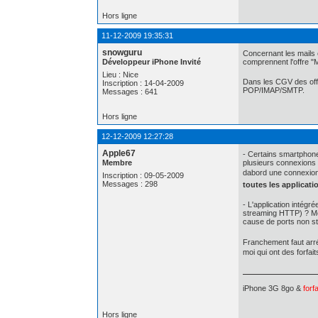
Hors ligne
11-12-2009 19:35:31
snowguru
Concernant les mails 
Développeur iPhone Invité
comprennent l'offre "Ma
Lieu : Nice
Dans les CGV des offre
Inscription : 14-04-2009
POP/IMAP/SMTP.
Messages : 641
Hors ligne
12-12-2009 12:27:28
Apple67
- Certains smartphone
Membre
plusieurs connexions
dabord une connexion 
Inscription : 09-05-2009
Messages : 298
toutes les applicati
- L'application intég
streaming HTTP) ? Même
cause de ports non s
Franchement faut arré
moi qui ont des forfai
iPhone 3G 8go &
forf
Hors ligne