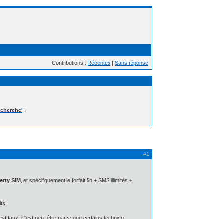
Contributions :
Récentes
|
Sans réponse
cherche
'
!
#1
erty SIM
, et spécifiquement le forfait 5h + SMS illimités +
ts.
'est faux. C'est peut-être parce que certains technico-