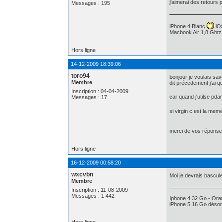
j'aimerai des retour
Messages : 195
iPhone 4 Blanc
iO
Macbook Air 1,8 Ght
Hors ligne
14-12-2009 18:39:06
toro94
bonjour je voulais sav
Membre
dit précedement j'ai q
Inscription : 04-04-2009
car quand j'utilse pd
Messages : 17
si virgin c est la me
merci de vos réponse
Hors ligne
16-12-2009 00:58:20
wxcvbn
Moi je devrais bascule
Membre
Inscription : 11-08-2009
Messages : 1 442
Iphone 4 32 Go - Oran
iPhone 5 16 Go déso