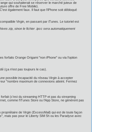
range qui souhaiterait se réserver le marché juteux de
future offre de Free Mobile).
. C'est également faux. Il faut que l'iPhone soit débloqué
compatible Virgin, en passant par iTunes. Le tutoriel est
ves zip, sinon le fichier .ipcc sera automatiquement
es forfaits Orange Origami "non iPhone" ou via l'option
idé (ça n'est pas toujours le cas).
une possible incapacité du réseau Virgin à accepter
erreur "nombre maximum de connexions atteint. Fermez
 forfait (c'est du streaming HTTP et pas du streaming
ternet, comme l'iTunes Store ou l'App Store, ne génèrent pas
n propriétaire de Virgin (ExcessMail) qui est de toute façon
s", mais pas pour le Liberty SIM 5h ou les Paradyse avec