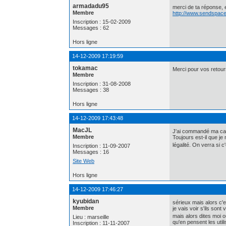
armadadu95
merci de ta réponse, et
Membre
http://www.sendspace
Inscription : 15-02-2009
Messages : 62
Hors ligne
14-12-2009 17:19:59
tokamac
Merci pour vos retours
Membre
Inscription : 31-08-2008
Messages : 38
Hors ligne
14-12-2009 17:43:48
MacJL
J'ai commandé ma cart
Membre
Toujours est-il que je
légalité. On verra si c
Inscription : 11-09-2007
Messages : 16
Site Web
Hors ligne
14-12-2009 17:46:27
kyubidan
sérieux mais alors c'es
Membre
je vais voir s'ils sont
mais alors dites moi 
Lieu : marseille
qu'en pensent les util
Inscription : 11-11-2007