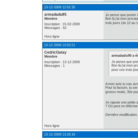
13-12-2009 12:52:35
armadadu95
Je pense que poster ic
Membre
Bon là j'ai mon prorata
trois jours (du 12 au 
Inscription : 15-02-2009
Messages : 62
Hors ligne
13-12-2009 13:03:21
CedricGatay
armadadu95 a écr
Membre
Je pense que poste
Inscription : 13-12-2009
Bon là j'ai mon pro
Messages : 1
pour ces trois jou
A mon avis tu vas avoir
Pour la facture, tu se
grosso modo, 30e pour 
Je rajoute une petite 
? Où peut on téléchar
Dernière modificatio
Hors ligne
13-12-2009 13:26:16