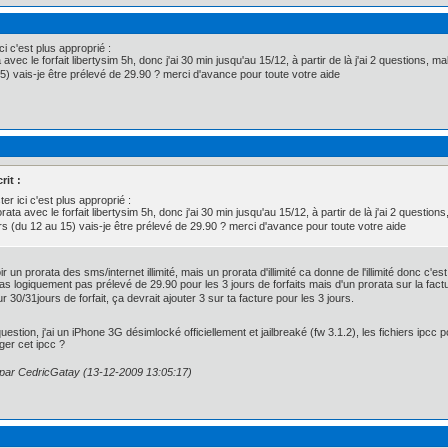
i c'est plus approprié :
 avec le forfait libertysim 5h, donc j'ai 30 min jusqu'au 15/12, à partir de là j'ai 2 questions, ma
15) vais-je être prélevé de 29.90 ? merci d'avance pour toute votre aide
it :
r ici c'est plus approprié :
rata avec le forfait libertysim 5h, donc j'ai 30 min jusqu'au 15/12, à partir de là j'ai 2 questions,
rs (du 12 au 15) vais-je être prélevé de 29.90 ? merci d'avance pour toute votre aide
 un prorata des sms/internet illimité, mais un prorata d'illimité ca donne de l'illimité donc c'e
ras logiquement pas prélevé de 29.90 pour les 3 jours de forfaits mais d'un prorata sur la factu
30/31jours de forfait, ça devrait ajouter 3 sur ta facture pour les 3 jours.
question, j'ai un iPhone 3G désimlocké officiellement et jailbreaké (fw 3.1.2), les fichiers ipc
ger cet ipcc ?
n par CedricGatay (13-12-2009 13:05:17)