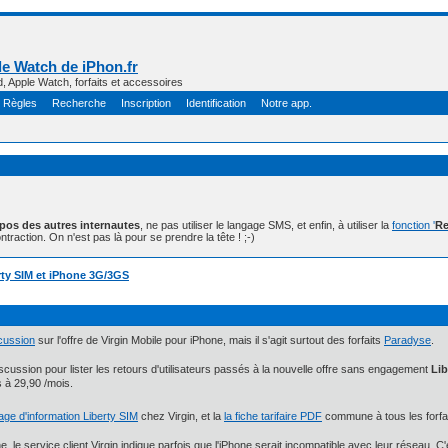
e Watch de iPhon.fr
d, Apple Watch, forfaits et accessoires
Règles
Recherche
Inscription
Identification
Notre app.
opos des autres internautes
, ne pas utiliser le langage SMS, et enfin, à utiliser la
fonction '
Re
ntraction. On n'est pas là pour se prendre la tête ! ;-)
erty SIM et iPhone 3G/3GS
scussion
sur l'offre de Virgin Mobile pour iPhone, mais il s'agit surtout des forfaits
Paradyse
.
scussion pour lister les retours d'utilisateurs passés à la nouvelle offre sans engagement
Lib
s à 29,90 /mois.
page d'information Liberty SIM
chez Virgin, et la
la fiche tarifaire PDF
commune à tous les forfai
, le service client Virgin indique parfois que l'iPhone serait incompatible avec leur réseau. C