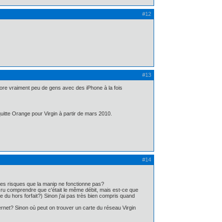
#12
#13
ncore vraiment peu de gens avec des iPhone à la fois
e quitte Orange pour Virgin à partir de mars 2010.
#14
 a des risques que la manip ne fonctionne pas?
 cru comprendre que c'était le même débit, mais est-ce que
u hors forfait?) Sinon j'ai pas très bien compris quand
nternet? Sinon où peut on trouver un carte du réseau Virgin