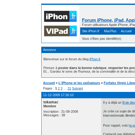
Forum iPhone, iPad, Appl
Forum utilisateurs Apple iPhone, iPa
Site iPhon.fr
MacPlus
Accueil
Vous n'êtes pas identifié(e).
Annonce
Bienvenue sur le forum du blog
iPhon.fr
Pensez à
poster dans la bonne rubrique
,
respecter les pr
Et... Gardez le sens de l'humour, de la convivialité et de la déco
Accueil
»
L'iPhone et les opérateurs
»
Forfaits Virgin Lib
Pages :
1
2
3
…
31
Suivant
11-12-2009 17:26:10
tokamac
Il y a déjà un
fil de di
Membre
Je crée ce sujet de di
Inscription : 31-08-2008
Messages : 38
Internet/emails illimité
Pour rappel, voici
la 
Contacté par téléphone