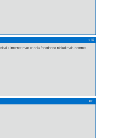
#10
 initial + internet max et cela fonctionne nickel mais comme
#11