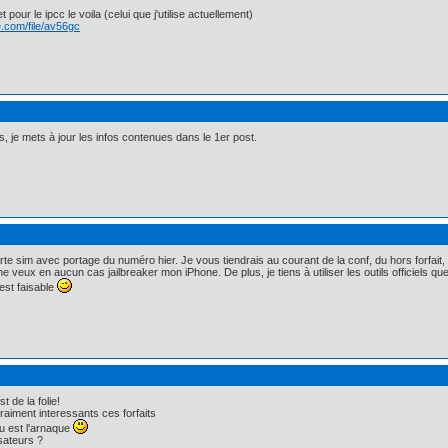
 pour le ipcc le voila (celui que j'utilise actuellement)
.com/file/av56gc
, je mets à jour les infos contenues dans le 1er post.
e sim avec portage du numéro hier. Je vous tiendrais au courant de la conf, du hors forfait, 
 ne veux en aucun cas jailbreaker mon iPhone. De plus, je tiens à utiliser les outils officiels
'est faisable
t de la folie!
 vraiment interessants ces forfaits
ou est l'arnaque
isateurs ?