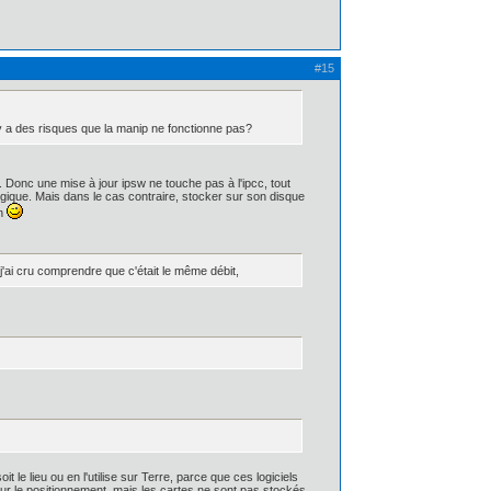
#15
il y a des risques que la manip ne fonctionne pas?
w). Donc une mise à jour ipsw ne touche pas à l'ipcc, tout
ogique. Mais dans le cas contraire, stocker sur son disque
in
j'ai cru comprendre que c'était le même débit,
e lieu ou en l'utilise sur Terre, parce que ces logiciels
pour le positionnement, mais les cartes ne sont pas stockés