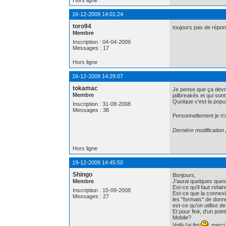
Hors ligne
16-12-2009 14:01:24
toro94
toujours pas de répon
Membre
Inscription : 04-04-2009
Messages : 17
Hors ligne
16-12-2009 14:29:07
tokamac
Je pense que ça devra
Membre
jailbreakés et qui son
Quoique c'est la popul
Inscription : 31-08-2008
Messages : 38
Personnellement je n'ai
Dernière modificatio
Hors ligne
19-12-2009 14:45:50
Shingo
Bonjours,
Membre
J'aurai quelques quest
Est-ce qu'il faut refa
Inscription : 15-09-2008
Est-ce que la connexio
Messages : 27
les "formats" de donn
est-ce qu'on utilise 
Et pour finir, d'un po
Mobile?
Voilà j'ai fini
, merci