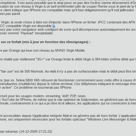
mpétents. Il est aussi possible que le deal (pour ne pas dire l'ordre) vienne directement d'O
cation de son réseau à Virgin à un tarif préférentiel (afin de couper l'herbe sous le pied de la 
ce client indique que l'iPhone est compatible mais qu'il faut obligatoirement qu'il soit jailbreaké
est pas pareil.
irgin, la seule chose à faire est d'injecter dans l'iPhone un fichier .IPCC contenant des APN 
IPCC compatible Virgin est disponible
là
.
sez pas votre navigateur web configuré de sorte qu'il décompresse automatiquement les archi
sier nommé "Payload" inexploitable.
is sur ce forfait (mis à jour en fonction des témoignages) :
sse par Orange qui loue son réseau au MVNO Virgin Mobile.
n réalité pas réellement "3G+" car Orange bride le débit Virgin à 384 kbit/s (même débit que l
 "fair use" est de 500 Mo/mois. Au-delà il n'y a pas de surfacturation mais le débit peut être br
s (par ex. Nokia 5800 XM) refusent de fonctionner correctement avec cette offre à cause d'
 simultanées (multitâche) depuis le même terminal. Ces téléphones indiquent le message d'
 active". Ce problème ne toucherait pas l'iPhone.
 facturé pour les usages modem, streaming, VoIP, P2P, news.
rée YouTube de l'iPhone, de même que le site optimisé de Dailymotion, ne génèrent pas de hors
ale, contrairement à ce qui a pu être écrit ailleurs, les applications qui se connectent à In
t accessibles depuis l'application intégrée Mail et ne génrère pas de hors forfait. L'applicatio
Phone, est uniquement nécessaire pour les forfaits spéciaux "Windows Live Messenger & Mail
n par tokamac (14-12-2009 17:21:22)