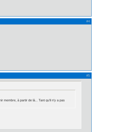
#4
#5
r membre, à partir de là... Tant qu'il n'y a pas