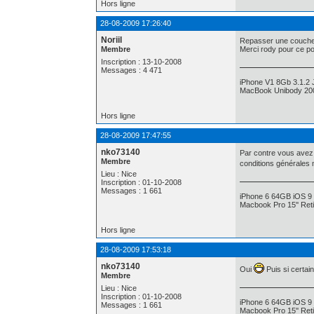
Hors ligne
28-08-2009 17:26:40
Noriil
Repasser une couche 
Membre
Merci rody pour ce pos
Inscription : 13-10-2008
Messages : 4 471
iPhone V1 8Gb 3.1.2 
MacBook Unibody 200
Hors ligne
28-08-2009 17:47:55
nko73140
Par contre vous avez 
Membre
conditions générales 
Lieu : Nice
Inscription : 01-10-2008
Messages : 1 661
iPhone 6 64GB iOS 9
Macbook Pro 15'' Reti
Hors ligne
28-08-2009 17:53:18
nko73140
Oui
Puis si certain
Membre
Lieu : Nice
Inscription : 01-10-2008
iPhone 6 64GB iOS 9
Messages : 1 661
Macbook Pro 15'' Reti