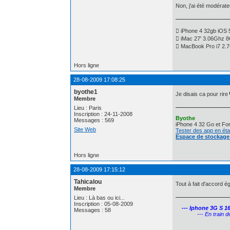
Non, j'ai été modérate
 iPhone 4 32gb iOS 
 iMac 27' 3.06Ghz 
 MacBook Pro i7 2
Hors ligne
28-08-2009 17:08:25
byothe1
Je disais ca pour rire
Membre
Lieu : Paris
Inscription : 24-11-2008
Byothe
Messages : 569
iPhone 4 32 Go et For
Site Web
Tester des app en ét
Espace de stockage 
Hors ligne
28-08-2009 17:15:12
Tahicalou
Tout à fait d'accord 
Membre
Lieu : Là bas ou ici...
Inscription : 05-08-2009
--- Iphone 3G S 16
Messages : 58
--- En train de cra