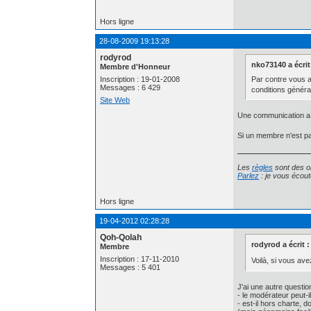
Hors ligne
28-08-2009 19:13:28
rodyrod
nko73140 a écrit
Membre d'Honneur
Par contre vous a
Inscription : 19-01-2008
Messages : 6 429
conditions généra
Site Web
Une communication a é
Si un membre n'est p
Les
règles
sont des ob
Parlez
: je vous écout
Hors ligne
19-04-2012 02:28:28
Qoh-Qolah
rodyrod a écrit :
Membre
Inscription : 17-11-2010
Voilà, si vous av
Messages : 5 401
J'ai une autre questio
- le modérateur peut-i
- est-il hors charte, 