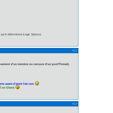
qui le déterminent à agir. Spinoza.
#13
nissement d'un membre ou censure d'un post/Thread).
ts avant d'avoir l'air con.
té un Gland.
#14