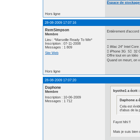
Espace de stockage 
Hors ligne
28-08-2009 17:07:16
RemSimpson
Entièrement d'accord
Membre
Lieu : *Marseille Ready To Win*
Inscription : 07-11-2008
 iMac 24" Intel C
Messages : 1 809
 iPhone 3G S⃣ 32 G
Site Web
Offre tout en un Idéo
Quand on meurt, on v
Hors ligne
28-08-2009 17:07:20
Daphone
byothe1 a écrit :
Membre
Inscription : 10-06-2009
Daphone a éc
Messages : 1 712
Cela est évide
d'abus de la p
Fayot hihi !!
Mais je suis bien