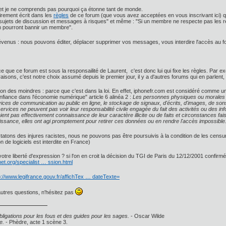
et je ne comprends pas pourquoi ça étonne tant de monde.
airement écrit dans les
règles
de ce forum (que vous avez acceptées en vous inscrivant ici) qu
sujets de discussion et messages à risques" et même : "Si un membre ne respecte pas les r
 pourront bannir un membre".
évenus : nous pouvons éditer, déplacer supprimer vos messages, vous interdire l'accès au f
e que ce forum est sous la responsailité de Laurent, c'est donc lui qui fixe les règles. Par e
ons, c'est notre choix assumé depuis le premier jour, il y a d'autres forums qui en parlent, l
on des moindres : parce que c'est dans la loi. En effet, iphonefr.com est considéré comme un 
onfiance dans l'économie numérique" article 6 alinéa 2 :
Les personnes physiques ou morales qu
vices de communication au public en ligne, le stockage de signaux, d'écrits, d'images, de so
ervices ne peuvent pas voir leur responsabilité civile engagée du fait des activités ou des i
aient pas effectivement connaissance de leur caractère illicite ou de faits et circonstances fa
issance, elles ont agi promptement pour retirer ces données ou en rendre l'accès impossible
nstatons des injures racistes, nous ne pouvons pas être poursuivis à la condition de les cens
çon de logiciels est interdite en France)
votre liberté d'expression ? si l'on en croit la décision du TGI de Paris du 12/12/2001 confirm
et.org/specialist … ssion.html
p://www.legifrance.gouv.fr/affichTex … dateTexte=
autres questions, n'hésitez pas
ligations pour les fous et des guides pour les sages.
- Oscar Wilde
e.
- Phèdre, acte 1 scène 3.