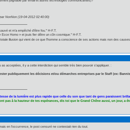
ement joignable par email et autres technologies communicantes)?
n par NonNon (19-04-2012 02:40:00)
 sauvé et m'a empêché d'être fou." H-F.T.
Ecce Homo » et jsuis fier dêtre un c0n cosmique." H-F.T.
ne totale illusion qui vient de ce que l'homme a conscience de ses actions mais non des causes 
 as acceptées, il y a cette interdiction qui semble très bien pouvoir s'appliquer. :
ster publiquement les décisions et/ou démarches entreprises par le Staff (ex: Ban
itesse de la lumière est plus rapide que celle du son que tant de gens paraissent brillan
sont pas à la hauteur de tes espérances, dis toi que le Grand Chêne aussi, un jour, a é
ais en l'occurrence, le post censuré ne contestait rien du tout.