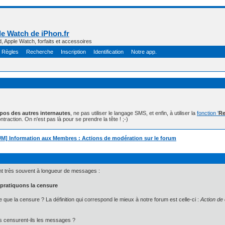
e Watch de iPhon.fr
d, Apple Watch, forfaits et accessoires
Règles
Recherche
Inscription
Identification
Notre app.
opos des autres internautes
, ne pas utiliser le langage SMS, et enfin, à utiliser la
fonction '
Re
ntraction. On n'est pas là pour se prendre la tête ! ;-)
] Information aux Membres : Actions de modération sur le forum
nt très souvent à longueur de messages :
pratiquons la censure
e que la censure ? La définition qui correspond le mieux à notre forum est celle-ci :
Action de 
s censurent-ils les messages ?