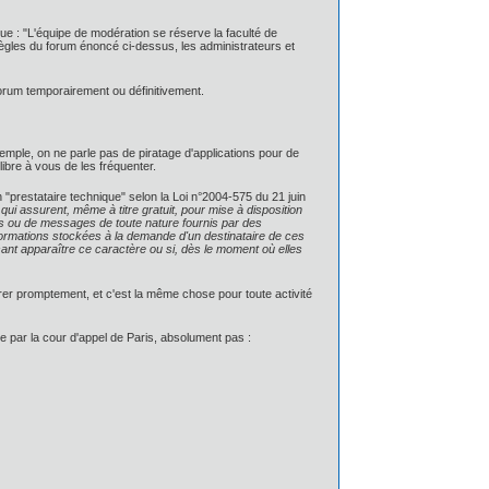
e : "L'équipe de modération se réserve la faculté de
ègles du forum énoncé ci-dessus, les administrateurs et
orum temporairement ou définitivement.
xemple, on ne parle pas de piratage d'applications pour de
ibre à vous de les fréquenter.
"prestataire technique" selon la Loi n°2004-575 du 21 juin
i assurent, même à titre gratuit, pour mise à disposition
ns ou de messages de toute nature fournis par des
nformations stockées à la demande d'un destinataire de ces
isant apparaître ce caractère ou si, dès le moment où elles
.
urer promptement, et c'est la même chose pour toute activité
ée par la cour d'appel de Paris, absolument pas :