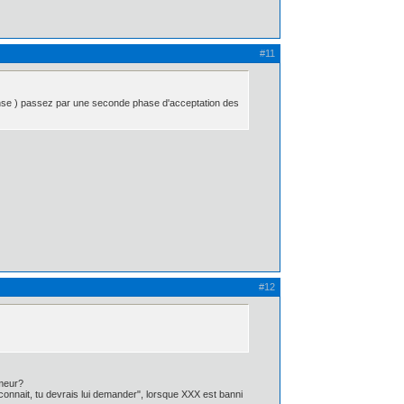
#11
pense ) passez par une seconde phase d'acceptation des
#12
umeur?
 connait, tu devrais lui demander", lorsque XXX est banni