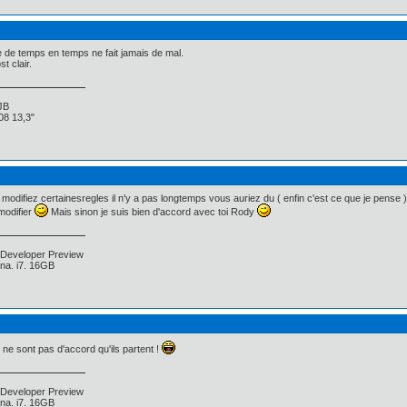
de temps en temps ne fait jamais de mal.
t clair.
JB
8 13,3"
modifiez certainesregles il n'y a pas longtemps vous auriez du ( enfin c'est ce que je pens
modifier
Mais sinon je suis bien d'accord avec toi Rody
 Developer Preview
na. i7. 16GB
 ne sont pas d'accord qu'ils partent !
 Developer Preview
na. i7. 16GB