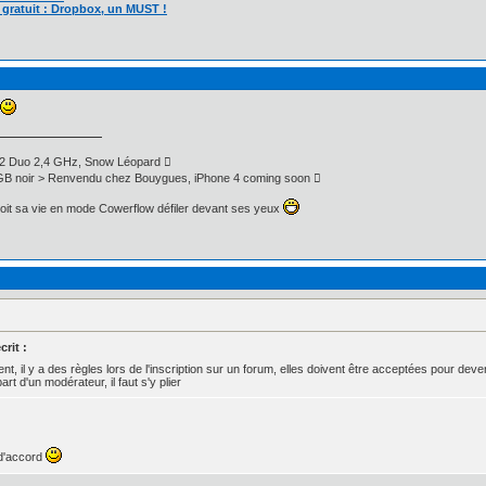
gratuit : Dropbox, un MUST !
ore 2 Duo 2,4 GHz, Snow Léopard 
B noir > Renvendu chez Bouygues, iPhone 4 coming soon 
oit sa vie en mode Cowerflow défiler devant ses yeux
rit :
nt, il y a des règles lors de l'inscription sur un forum, elles doivent être acceptées pour deveni
art d'un modérateur, il faut s'y plier
 d'accord