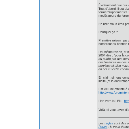
Évidemment que oui, 
Tout d'abord, il est cl
fermer/supprimer les 
modérateurs du forum
En bref, vous êtes pr
Pourquoi ça ?
Première raison : parc
nombreuses bonnes rais
Deuxième raison, et n
2004 dite : "pour la c
du public par des ser
destinataires de ces s
services si elles n'av
en ont eu cette conna
En clair : si nous co
illicite (et la contrefa
Est-ce une atteinte à 
http://www.forumintern
Lien vers la LEN :
htt
Voilà, si vous avez d'
Les
règles
sont des ob
Parlez
: je vous écout