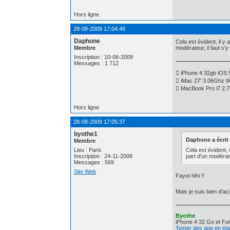
Hors ligne
28-08-2009 17:04:48
Daphone
Cela est évident, il y 
Membre
modérateur, il faut s'y 
Inscription : 10-06-2009
Messages : 1 712
 iPhone 4 32gb iOS 
 iMac 27' 3.06Ghz 
 MacBook Pro i7 2
Hors ligne
28-08-2009 17:05:37
byothe1
Daphone a écrit 
Membre
Cela est évident, 
Lieu : Paris
part d'un modérateu
Inscription : 24-11-2008
Messages : 569
Site Web
Fayot hihi !!
Mais je suis bien d'a
Byothe
iPhone 4 32 Go et For
Tester des app en ét