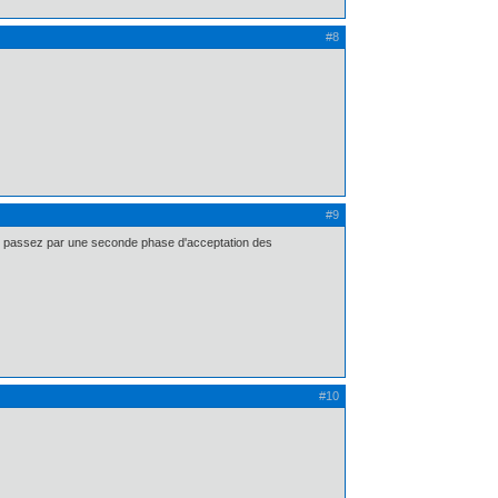
#8
#9
e ) passez par une seconde phase d'acceptation des
#10