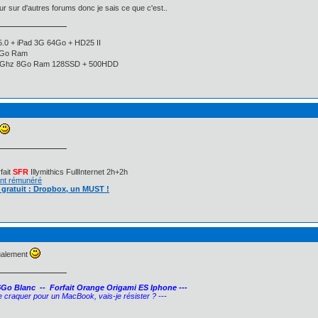
ur sur d'autres forums donc je sais ce que c'est..
5.0 + iPad 3G 64Go + HD25 II
8Go Ram
.7Ghz 8Go Ram 128SSD + 500HDD
fait
SFR
Illymithics FullInternet 2h+2h
ant rémunéré
gratuit : Dropbox, un MUST !
également
Go Blanc -- Forfait Orange Origami ES Iphone ---
quer pour un MacBook, vais-je résister ? ---