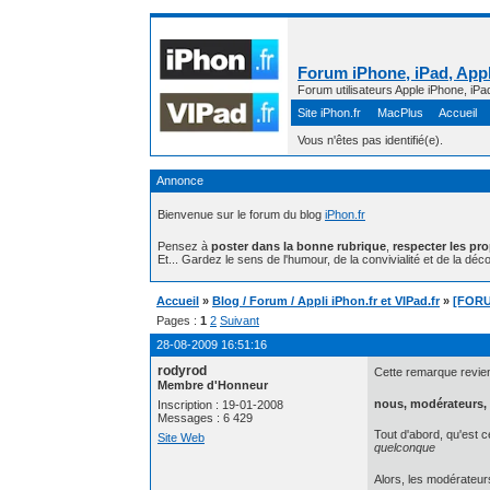
Forum iPhone, iPad, Appl
Forum utilisateurs Apple iPhone, iPa
Site iPhon.fr
MacPlus
Accueil
Vous n'êtes pas identifié(e).
Annonce
Bienvenue sur le forum du blog
iPhon.fr
Pensez à
poster dans la bonne rubrique
,
respecter les pr
Et... Gardez le sens de l'humour, de la convivialité et de la déco
Accueil
»
Blog / Forum / Appli iPhon.fr et VIPad.fr
»
[FORUM
Pages :
1
2
Suivant
28-08-2009 16:51:16
rodyrod
Cette remarque revie
Membre d'Honneur
nous, modérateurs, 
Inscription : 19-01-2008
Messages : 6 429
Tout d'abord, qu'est c
Site Web
quelconque
Alors, les modérateur