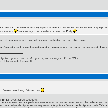
 :
vez modifiez certainesregles il n'y a pas longtemps vous auriez du ( enfin c'est ce que je 
les modifier
Mais sinon je suis bien d'accord avec toi Rody
té effectuée pour prévenir de la mise en application des nouvelles règles.
as d'accord, il peut bien entendu demander à être supprimé des bases de données du forum.
ligations pour les fous et des guides pour les sages.
- Oscar Wilde
e.
- Phèdre, acte 1 scène 3.
ez d'autres questions, n'hésitez pas
n. En fait, deux autres questions:
l censurer selon son simple bon vouloir et la façon dont tel ou tel propos chatouillerait son h
donc censurable, de répondre à une question très précise "je n'ai pas la réponse, mais XXX la