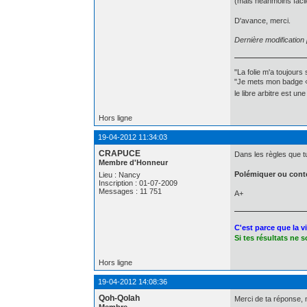
(mais néanmoins facil
D'avance, merci.
Dernière modificatio
"La folie m'a toujours
"Je mets mon badge « 
le libre arbitre est u
Hors ligne
19-04-2012 11:34:03
CRAPUCE
Dans les règles que tu
Membre d'Honneur
Polémiquer ou conte
Lieu : Nancy
Inscription : 01-07-2009
Messages : 11 751
A+
C'est parce que la v
Si tes résultats ne 
Hors ligne
19-04-2012 14:08:36
Qoh-Qolah
Merci de ta réponse, m
Membre