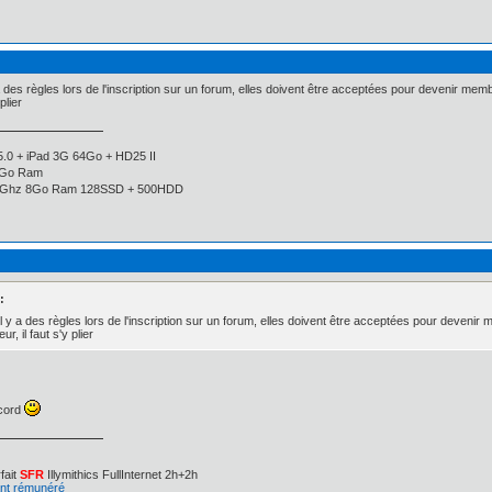
a des règles lors de l'inscription sur un forum, elles doivent être acceptées pour devenir membre
plier
5.0 + iPad 3G 64Go + HD25 II
8Go Ram
.7Ghz 8Go Ram 128SSD + 500HDD
:
il y a des règles lors de l'inscription sur un forum, elles doivent être acceptées pour devenir me
r, il faut s'y plier
ccord
fait
SFR
Illymithics FullInternet 2h+2h
ant rémunéré