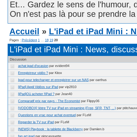
Et... Gardez le sens de l'humour, d
On n'est pas là pour se prendre la t
Accueil
»
L'iPad et iPad Mini :
Pages :
Précédent
1
…
18
19
20
L'iPad et iPad Mini : News, discus
Discussion
achat ipad d'ocasion
par evident94
Enregistreur vidéo ?
par Kitox
Ipad pour telecharger et enregistrer sur un NAS
par oarthus
[iPad] Appli Vidéos sur iPad
par vip2810
[iPad]Où acheter l'iPad ?
par Jean40
Comparatif prix par pays - The Economist
par Flippy06
[VODOBOX] Votre TV sur iPad en streaming (Free, SFR, TNT, ...)
par ptitchauv
Questions en vrac pour achat eventuel
par FLeM
Regarder la TV sur iPad
par FLeM
[NEWS] Playbook : la tablette de Blackberry
par Damiien.b
fan art ipad
par gimcasquette