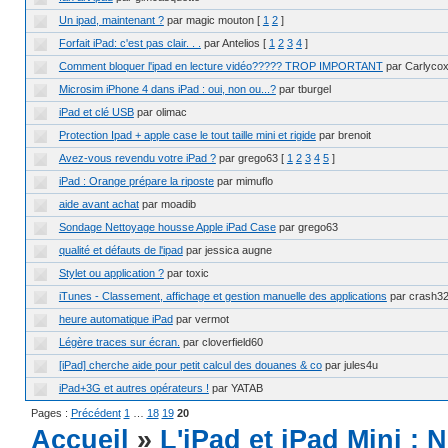
Un ipad, maintenant ?
par magic mouton
[
1
2
]
Forfait iPad: c'est pas clair. . .
par Antelios
[
1
2
3
4
]
Comment bloquer l'ipad en lecture vidéo????? TROP IMPORTANT
par Carlyco
Microsim iPhone 4 dans iPad : oui, non ou...?
par tburgel
iPad et clé USB
par olimac
Protection Ipad + apple case le tout taille mini et rigide
par brenoit
Avez-vous revendu votre iPad ?
par grego63
[
1
2
3
4
5
]
iPad : Orange prépare la riposte
par mimuflo
aide avant achat
par moadib
Sondage Nettoyage housse Apple iPad Case
par grego63
qualité et défauts de l'ipad
par jessica augne
Stylet ou application ?
par toxic
iTunes - Classement, affichage et gestion manuelle des applications
par crash3
heure automatique iPad
par vermot
Légère traces sur écran.
par cloverfield60
[iPad] cherche aide pour petit calcul des douanes & co
par jules4u
iPad+3G et autres opérateurs !
par YATAB
Pages :
Précédent
1
…
18
19
20
Accueil
»
L'iPad et iPad Mini :