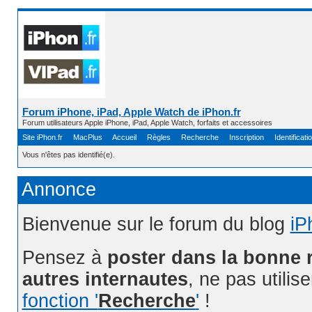
Forum iPhone, iPad, Apple Watch de iPhon.fr
Forum utilisateurs Apple iPhone, iPad, Apple Watch, forfaits et accessoires
Site iPhon.fr
MacPlus
Accueil
Règles
Recherche
Inscription
Identificati
Vous n'êtes pas identifié(e).
Annonce
Bienvenue sur le forum du blog
iP
Pensez à
poster dans la bonne 
autres internautes
, ne pas utilis
fonction '
Recherche
'
!