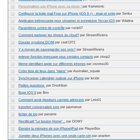
Personnaliser son iPhone avec sa photo !
par frametonic
Configurer la boite mail Free sur iPhone (iOS 9.+) - imap et smtp
par Senka
Applicaion intéressante pour streamer et enregistrer l'écran iOS
par Volatina
Paramètres centre de contrôle
par rocle07
Comment partager les photos du cloud?
par StreamRiviera
Dossier système DCIM
par cedr1972
Y a moyen de sauvegarder ses sms?
par StreamRiviera
enlever fonction imessage pour certains contacts
par zioup2
Meme identifiant apple sur differents iphones
par zezetou30
Créer liste de lieux dans "plans"
par Australian_squale
Synchroniser calendrier outlook sur iPhone
par lecide
Petites questions.
par Dredriban
Bugs IOS 9
par Bnn
Comment avoir plusieurs carnets adresses
par Leto01
transfert conversation sms
par jujumanue
fichier de log
par paname
Rectificatif "Le bouton Home"...
par DOMY
Étendre la mémoire de son iPhone|iPad
par PlayerBox
Jumeler deux iPhones avec une seule carte sim
par anariion