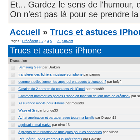
Et... Gardez le sens de l'humour, d
On n'est pas là pour se prendre la t
Accueil
»
Trucs et astuces iPho
Pages :
Précédent
1
2
3
4
5
…
21
Suivant
Trucs et astuces iPhone
Discussion
Samsung Gear
par Drakori
transférer des fichiers musique sur iphone
par panoro
comment sélectionner les apps qui ont accès à bluetooth?
par bofyfr
Gestion de 2 carnets de contacts via iCloud
par mous99
Comment nommer les photos iPhone en fonction de leur date de création?
par s
Assurance mobile pour iPhone
par mous99
Waze et Siri
par brunoq33
Achat application et partager avec toute ma famille
par Dragon13
application mail native
par olive 13
à propos de l'utilisation de musiques pour les sonneries
par billboc
Récupérer Fonds d'écran iOS précédents
par Galaste