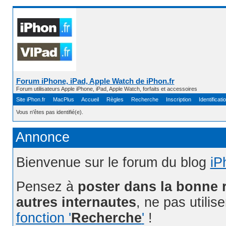
Forum iPhone, iPad, Apple Watch de iPhon.fr
Forum utilisateurs Apple iPhone, iPad, Apple Watch, forfaits et accessoires
Site iPhon.fr
MacPlus
Accueil
Règles
Recherche
Inscription
Identificati
Vous n'êtes pas identifié(e).
Annonce
Bienvenue sur le forum du blog
iP
Pensez à
poster dans la bonne 
autres internautes
, ne pas utilis
fonction '
Recherche
'
!