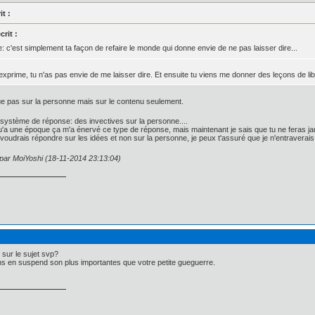
t :
rit :
re: c'est simplement ta façon de refaire le monde qui donne envie de ne pas laisser dire...
xprime, tu n'as pas envie de me laisser dire. Et ensuite tu viens me donner des leçons de li
que pas sur la personne mais sur le contenu seulement.
système de réponse: des invectives sur la personne....
u'a une époque ça m'a énervé ce type de réponse, mais maintenant je sais que tu ne feras 
u voudrais répondre sur les idées et non sur la personne, je peux t'assuré que je n'entraverais
 par MoiYoshi (18-11-2014 23:13:04)
r sur le sujet svp?
s en suspend son plus importantes que votre petite gueguerre.