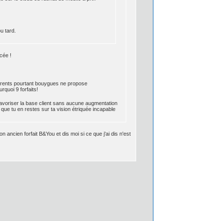
u tard.
cée !
ifférents pourtant bouygues ne propose
rquoi 9 forfaits!
avoriser la base client sans aucune augmentation
 que tu en restes sur ta vision étriquée incapable
 ancien forfait B&You et dis moi si ce que j'ai dis n'est