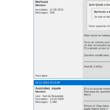
MoiYoshi
Qoh-Qolah a écri
Membre
Inscription : 11-08-2012
MoiYoshi a éc
Messages : 938
Je vais te di
Donc quand je m'e
Mais moi je ne t'atta
Toi tu as comme seul 
Je dois reconnaître q
Et si jamais un jour t
Dernière modification
iPad Air 2 64Go
Hors ligne
18-11-2014 23:13:40
Australian_squale
Et si on pouvait reste
Membre
Parceque les question
Merci.
Lieu : Sud du Beaujolais
Inscription : 14-04-2009
Messages : 5 388
iPhone Xr 64go blanc
Apple Watch série 2