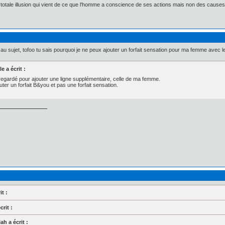
ne totale illusion qui vient de ce que l'homme a conscience de ses actions mais non des causes 
au sujet, tofoo tu sais pourquoi je ne peux ajouter un forfait sensation pour ma femme avec l
e a écrit :
 regardé pour ajouter une ligne supplémentaire, celle de ma femme.
ter un forfait B&you et pas une forfait sensation.
t :
rit :
h a écrit :