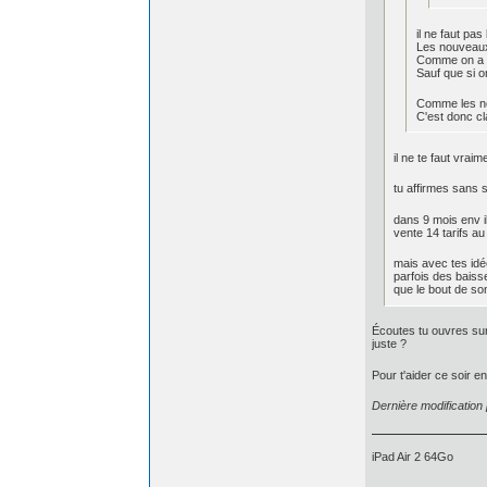
il ne faut pa
Les nouveaux 
Comme on a mi
Sauf que si on
Comme les no
C'est donc cl
il ne te faut vra
tu affirmes sans s
dans 9 mois env il
vente 14 tarifs au
mais avec tes idé
parfois des baisse
que le bout de so
Écoutes tu ouvres sur 
juste ?
Pour t'aider ce soir e
Dernière modification
iPad Air 2 64Go