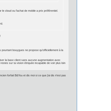
e cloud ou l'achat de mobile a prix préférentiel.
rd.
!
nts pourtant bouygues ne propose qu'officiellement à la
iser la base client sans aucune augmentation avec
restes sur ta vision étriquée incapable de voir plus loin
ien forfait B&You et dis moi si ce que j'ai dis n'est pas