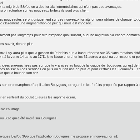
el.
a migré de B&You on a des forfaits intermédiaires qui n'ont pas ces avantages.
si on actualise sur les nouveaux forfaits ils sont plus cher...
s nouveautés seront uniquement sur ces nouveaux forfaits on sera obligés de changer tôt o
c clairement une augmentation de prix qui nous est imposée.
 vraiment pas longtemps pour dire n'importe quoi surtout, aucune migration n'a encore commen
ns savoir, rien de plus.
nv il n'y aura plus que la gestion de 9 forfaits sur la base répartie sur 35 plans tarifaires d
ent à la vente 14 tarifs au 17/11 je te laisse chercher les 31 autres à quoi ça correspond et pou
 idées pré-mâchées pas sur que tu y arrives au bout de la logique de bouygues qui est de f
des baisse ou des services en plus ou du fair use en plus et pour certains les 3 cumulés... et
oin que le bout de son nez.
sur ton smartphone l'application Bouygues, tu regardes les forfaits proposés par rapport à ton
ir en rentrant du boulot tu auras les imprime écran.
uve en image.
You 3Go qui a été migré sur Bouygues:
ouygues B&You 3Go que l'application Bouygues me propose en nouveau forfait: