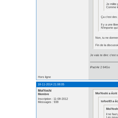
Je milite
Comme le 
Ça c'est des p
Il y a une lib
N'importe qui 
Non, tu ne donnes
Fin de la discuss
Je vais te dire: c'est
iPad Air 2 64Go
Hors ligne
18-11-2014 21:08:05
MoiYoshi
MoiYoshi a écrit 
Membre
Inscription : 11-08-2012
tofoo93 a écr
Messages : 938
MoiYoshi 
il ne fau
Les nouve