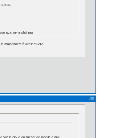
 autres.
son avis ne te plait pas.
la malhonnêteté intellectuelle.
#55
sur le cloud ou l'achat de mobile a prix