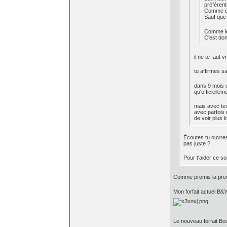
préférenti
Comme on 
Sauf que 
Comme le
C'est don
il ne te faut
tu affirmes sa
dans 9 mois e
qu'officiellem
mais avec tes
avec parfois 
de voir plus l
Écoutes tu ouvres 
pas juste ?
Pour t'aider ce so
Comme promis la pre
Mon forfait actuel B&
Le nouveau forfait B