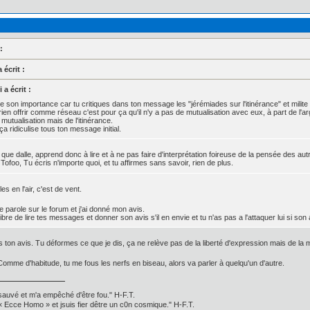
:
écrit :
a écrit :
te son importance car tu critiques dans ton message les "jérémiades sur l'itinérance" et milite
rien offrir comme réseau c'est pour ça qu'il n'y a pas de mutualisation avec eux, à part de l'arge
 mutualisation mais de l'itinérance.
a ridiculise tous ton message initial.
 que dalle, apprend donc à lire et à ne pas faire d'interprétation foireuse de la pensée des aut
ofoo, Tu écris n'importe quoi, et tu affirmes sans savoir, rien de plus.
es en l'air, c'est de vent.
 de parole sur le forum et j'ai donné mon avis.
libre de lire tes messages et donner son avis s'il en envie et tu n'as pas a l'attaquer lui si son 
ton avis. Tu déformes ce que je dis, ça ne relève pas de la liberté d'expression mais de la ma
Comme d'habitude, tu me fous les nerfs en biseau, alors va parler à quelqu'un d'autre.
 sauvé et m'a empêché d'être fou." H-F.T.
Ecce Homo » et jsuis fier dêtre un c0n cosmique." H-F.T.