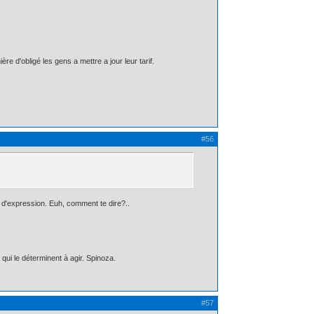
e d'obligé les gens a mettre a jour leur tarif.
#56
é d'expression. Euh, comment te dire?..
qui le déterminent à agir. Spinoza.
#57