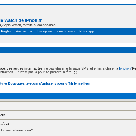
e Watch de iPhon.fr
d, Apple Watch, forfaits et accessoires
Règles
Recherche
Inscription
Identification
Notre app.
opos des autres internautes
, ne pas utiliser le langage SMS, et enfin, à utiliser la
fonction '
Re
ntraction. On n'est pas là pour se prendre la tête ! ;-)
 et Bouygues telecom s'unissent pour offrir le meilleur
rit :
 écrit :
tu peux affirmer cela?