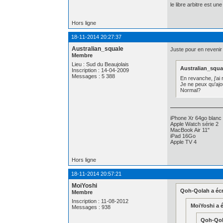
le libre arbitre est u
Hors ligne
18-11-2014 20:27:37
Australian_squale
Juste pour en revenir 
Membre
Lieu : Sud du Beaujolais
Australian_squal
Inscription : 14-04-2009
Messages : 5 388
En revanche, j'ai
Je ne peux qu'ajou
Normal?
iPhone Xr 64go blanc
Apple Watch série 2
MacBook Air 11"
iPad 16Go
Apple TV 4
Hors ligne
18-11-2014 20:57:21
MoiYoshi
Qoh-Qolah a écri
Membre
Inscription : 11-08-2012
MoiYoshi a éc
Messages : 938
Qoh-Qola