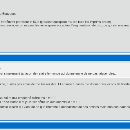
 de Bouygues
 forcément pareil sur le 5Go (je laisse quelqu'un d'autre faire les imprims écran).
ux services on ne peut les avoir qu'en acceptant l'augmentation de prix, ce qui est une manièr
:
'est simplement ta façon de refaire le monde qui donne envie de ne pas laisser dire...
me, tu n'as pas envie de me laisser dire. Et ensuite tu viens me donner des leçons de libert
 sauvé et m'a empêché d'être fou." H-F.T.
Ecce Homo » et jsuis fier dêtre un c0n cosmique." H-F.T.
ne totale illusion qui vient de ce que l'homme a conscience de ses actions mais non des causes 