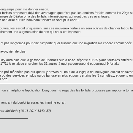
s longtemps pour me donner raison.
forfaits proposent déjà des avantages que n'ont pas les anciens forfaits comme les 20go sur l
gré de B&You on a des forfaits intermédiaires qui n'ont pas ces avantages.
 actualise sur les nouveaux forfaits ils sont plus cher...
uveautés seront uniquement sur ces nouveaux forfaits on sera obligés de changer tôt ou ta
airement une augmentation de prix qui nous est imposée.
iment pas longtemps pour dire n'importe quoi surtout, aucune migration n'a encore commencée 
avoir, rien de plus.
 n'y aura plus que la gestion de 9 forfaits sur la base répartie sur 35 plans tarifaires différe
 17/11 je te laisse chercher les 31 autres à quoi ça correspond et pourquoi 9 forfaits!
es pré-mâchées pas sur que tu y arrives au bout de la logique de bouygues qui est de favor
 ou des services en plus ou du fair use en plus et pour certains les 3 cumulés... et que tu en 
n nez.
ton smartphone l'application Bouygues, tu regardes les forfaits proposés par rapport à ton anc
n rentrant du boulot tu auras les imprime écran.
 par MoiYoshi (18-11-2014 13:54:37)