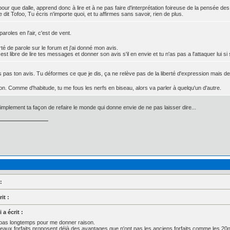
 pour que dalle, apprend donc à lire et à ne pas faire d'interprétation foireuse de la pensée des
dit Tofoo, Tu écris n'importe quoi, et tu affirmes sans savoir, rien de plus.
aroles en l'air, c'est de vent.
erté de parole sur le forum et j'ai donné mon avis.
est libre de lire tes messages et donner son avis s'il en envie et tu n'as pas a l'attaquer lui si 
 pas ton avis. Tu déformes ce que je dis, ça ne relève pas de la liberté d'expression mais de 
ion. Comme d'habitude, tu me fous les nerfs en biseau, alors va parler à quelqu'un d'autre.
 simplement ta façon de refaire le monde qui donne envie de ne pas laisser dire...
:
it :
a écrit :
t pas longtemps pour me donner raison.
aux forfaits proposent déjà des avantages que n'ont pas les anciens forfaits comme les 20go 