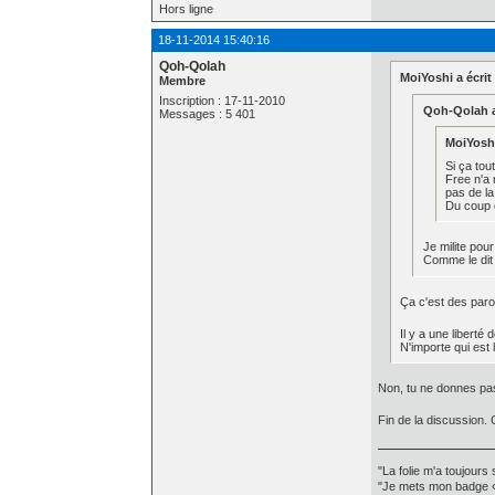
Hors ligne
18-11-2014 15:40:16
Qoh-Qolah
MoiYoshi a écrit 
Membre
Inscription : 17-11-2010
Qoh-Qolah a 
Messages : 5 401
MoiYoshi 
Si ça tou
Free n'a 
pas de la
Du coup ç
Je milite pour
Comme le dit T
Ça c'est des parol
Il y a une liberté
N'importe qui est 
Non, tu ne donnes pas 
Fin de la discussion. 
"La folie m'a toujours
"Je mets mon badge « 