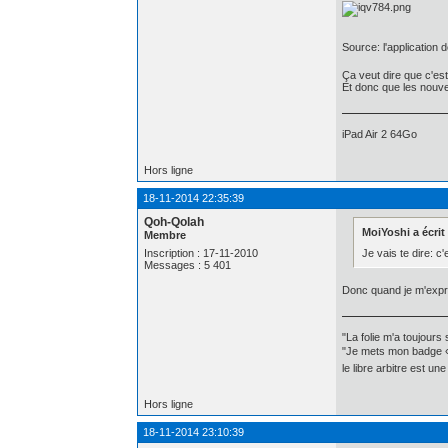
Source: l'application
Ça veut dire que c'est
Et donc que les nouvea
iPad Air 2 64Go
Hors ligne
18-11-2014 22:35:39
Qoh-Qolah
MoiYoshi a écrit 
Membre
Je vais te dire: c
Inscription : 17-11-2010
Messages : 5 401
Donc quand je m'expri
"La folie m'a toujours
"Je mets mon badge « 
le libre arbitre est u
Hors ligne
18-11-2014 23:10:39