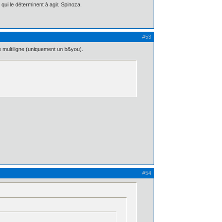
qui le déterminent à agir. Spinoza.
#53
e multiligne (uniquement un b&you).
#54