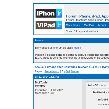
Forum iPhone, iPad, Appl
Forum utilisateurs Apple iPhone, iPa
Site iPhon.fr
MacPlus
Accueil
Vous n'êtes pas identifié(e).
Annonce
Bienvenue sur le forum du blog
iPhon.fr
Pensez à
poster dans la bonne rubrique
,
respecter les pr
Et... Gardez le sens de l'humour, de la convivialité et de la déco
Accueil
»
iPhone chez Bouygues Telecom / B&You
»
B&YOu
Pages :
Précédent
1
2
3
4
5
6
Suivant
18-11-2014 13:53:03
MoiYoshi
tofoo93 a écrit :
Membre
Inscription : 11-08-2012
MoiYoshi a éc
Messages : 938
tofoo93 a
comment 
...