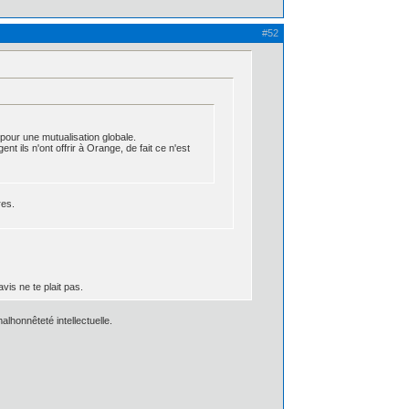
#52
 pour une mutualisation globale.
nt ils n'ont offrir à Orange, de fait ce n'est
res.
avis ne te plait pas.
lhonnêteté intellectuelle.