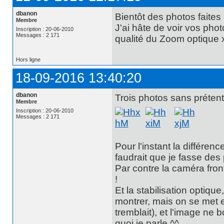
dbanon
Bientôt des photos faites 
Membre
J'ai hâte de voir vos pho
Inscription : 20-06-2010
Messages : 2 171
qualité du Zoom optique 
Hors ligne
18-09-2016 13:40:20
dbanon
Trois photos sans prétenti
Membre
Inscription : 20-06-2010
Messages : 2 171
Pour l'instant la différenc
faudrait que je fasse des 
Par contre la caméra front
!
Et la stabilisation optiqu
montrer, mais on se met
tremblait), et l'image ne
quoi je parle ^^