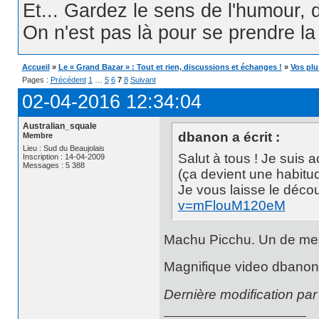
Et... Gardez le sens de l'humour, d
On n'est pas là pour se prendre la t
Accueil
»
Le « Grand Bazar » : Tout et rien, discussions et échanges !
»
Vos plu
Pages :
Précédent
1
…
5
6
7
8
Suivant
02-04-2016 12:34:04
Australian_squale
dbanon a écrit :
Membre
Lieu : Sud du Beaujolais
Salut à tous ! Je suis a
Inscription : 14-04-2009
Messages : 5 388
(ça devient une habitud
Je vous laisse le découv
v=mFlouM120eM
Machu Picchu. Un de mes
Magnifique video dbanon, 
Dernière modification pa