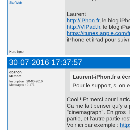
Site Web
Laurent
http://iPhon.fr
, le blog iP
http://VIPad.fr
, le blog iP
https://itunes.apple.com/
iPhone et iPad pour suiv
Hors ligne
30-07-2016 17:37:57
dbanon
Laurent-iPhon.fr a écri
Membre
Inscription : 20-06-2010
Pour le support, si on e
Messages : 2 171
Cool ! Et merci pour l'artic
Ca me fait penser qu'y a 
"cinemagraph". En gros il
partie, et l'autre partie res
Voir ici par exemple :
http