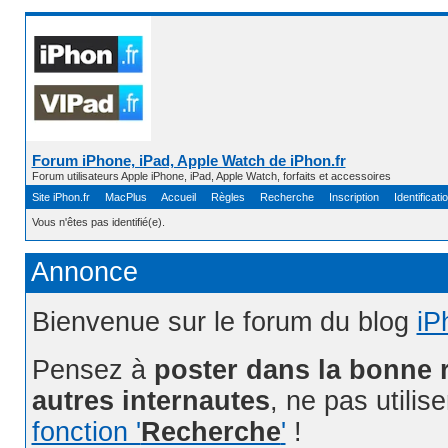
Forum iPhone, iPad, Apple Watch de iPhon.fr
Forum utilisateurs Apple iPhone, iPad, Apple Watch, forfaits et accessoires
Site iPhon.fr
MacPlus
Accueil
Règles
Recherche
Inscription
Identificati
Vous n'êtes pas identifié(e).
Annonce
Bienvenue sur le forum du blog
iP
Pensez à
poster dans la bonne 
autres internautes
, ne pas utilis
fonction '
Recherche
'
!