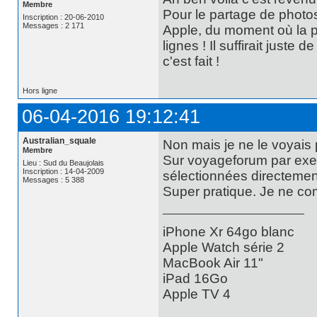
Membre
Pour le partage de photo
Inscription : 20-06-2010
Messages : 2 171
Apple, du moment où la p
lignes ! Il suffirait juste 
c'est fait !
Hors ligne
06-04-2016 19:12:41
Australian_squale
Non mais je ne le voyai
Membre
Sur voyageforum par exe
Lieu : Sud du Beaujolais
Inscription : 14-04-2009
sélectionnées directement
Messages : 5 388
Super pratique. Je ne com
iPhone Xr 64go blanc
Apple Watch série 2
MacBook Air 11"
iPad 16Go
Apple TV 4