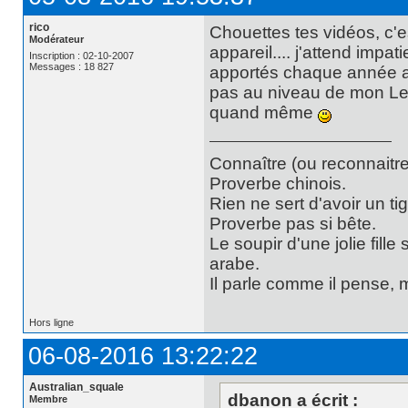
rico
Chouettes tes vidéos, c'
Modérateur
appareil.... j'attend impa
Inscription : 02-10-2007
Messages : 18 827
apportés chaque année au 
pas au niveau de mon Lei
quand même
Connaître (ou reconnaitre
Proverbe chinois.
Rien ne sert d'avoir un t
Proverbe pas si bête.
Le soupir d'une jolie fill
arabe.
Il parle comme il pense,
Hors ligne
06-08-2016 13:22:22
Australian_squale
dbanon a écrit :
Membre