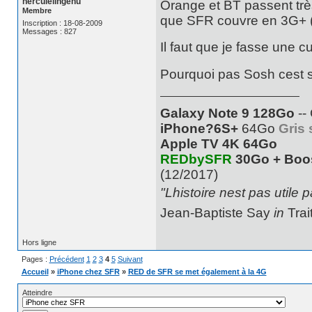
herculelingenu
Orange et BT passent très
Membre
que SFR couvre en 3G+ 
Inscription : 18-08-2009
Messages : 827
Il faut que je fasse une 
Pourquoi pas Sosh cest
Galaxy Note 9 128Go
--
iPhone?6S+
64Go
Gris 
Apple TV 4K 64Go
REDbySFR
30Go + Boo
(12/2017)
"Lhistoire nest pas utile 
Jean-Baptiste Say
in
Trai
Hors ligne
Pages :
Précédent
1
2
3
4
5
Suivant
Accueil
»
iPhone chez SFR
»
RED de SFR se met également à la 4G
Atteindre