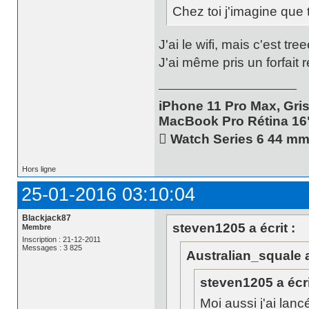
Chez toi j'imagine que 
J'ai le wifi, mais c'est t
J'ai même pris un forfait 
iPhone 11 Pro Max, Gris
MacBook Pro Rétina 16
 Watch Series 6 44 m
Hors ligne
25-01-2016 03:10:04
Blackjack87
steven1205 a écrit :
Membre
Inscription : 21-12-2011
Messages : 3 825
Australian_squale a 
steven1205 a écri
Moi aussi j'ai la