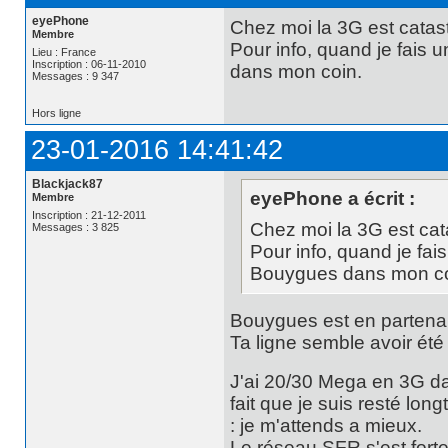
eyePhone
Chez moi la 3G est catas
Membre
Pour info, quand je fais
Lieu : France
Inscription : 06-11-2010
dans mon coin.
Messages : 9 347
Hors ligne
23-01-2016 14:41:42
Blackjack87
eyePhone a écrit :
Membre
Inscription : 21-12-2011
Chez moi la 3G est cat
Messages : 3 825
Pour info, quand je fa
Bouygues dans mon co
Bouygues est en partena
Ta ligne semble avoir ét
J'ai 20/30 Mega en 3G dan
fait que je suis resté lo
: je m'attends a mieux.
Le réseau SFR s'est fort