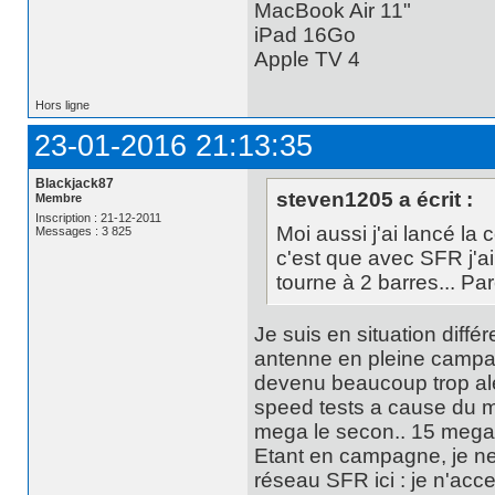
MacBook Air 11"
iPad 16Go
Apple TV 4
Hors ligne
23-01-2016 21:13:35
Blackjack87
steven1205 a écrit :
Membre
Inscription : 21-12-2011
Moi aussi j'ai lancé 
Messages : 3 825
c'est que avec SFR j'a
tourne à 2 barres... Par
Je suis en situation diffé
antenne en pleine campag
devenu beaucoup trop alé
speed tests a cause du m
mega le secon.. 15 mega e
Etant en campagne, je ne
réseau SFR ici : je n'acc