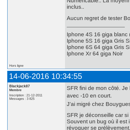
Numéricable.. La moyenne
inclus..
Aucun regret de tester B
Iphone 4S 16 giga blanc
Iphone 5S 16 giga Gris S
Iphone 6S 64 giga Gris S
Iphone Xr 64 giga Noir
Hors ligne
14-06-2016 10:34:55
Blackjack87
SFR fini de mon côté. Je
Membre
avec -10 en court.
Inscription : 21-12-2011
Messages : 3 825
J'ai migré chez Bouygues
SFR je déconseille car s
Souvent un bug où il est 
révoquer se prélèvement,