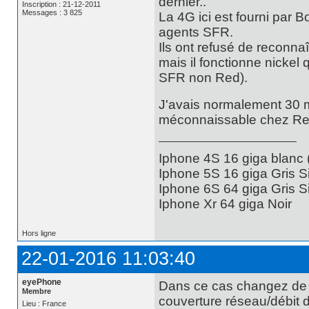
dernier..
Inscription : 21-12-2011
Messages : 3 825
La 4G ici est fourni par 
agents SFR.
Ils ont refusé de reconnaî
mais il fonctionne nickel
SFR non Red).
J'avais normalement 30 m
méconnaissable chez Red.
Iphone 4S 16 giga blanc
Iphone 5S 16 giga Gris S
Iphone 6S 64 giga Gris S
Iphone Xr 64 giga Noir
Hors ligne
22-01-2016 11:03:40
eyePhone
Dans ce cas changez de c
Membre
couverture réseau/débit de
Lieu : France