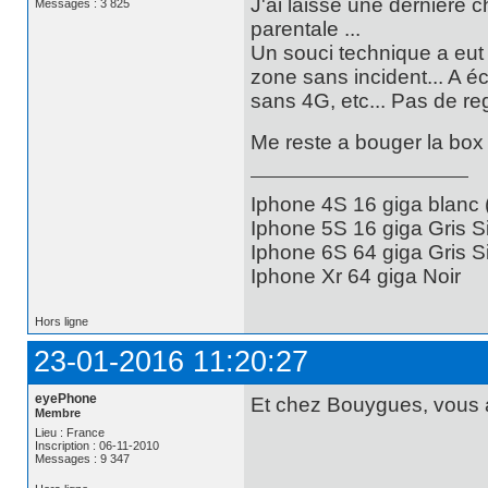
J'ai laissé une dernière 
Messages : 3 825
parentale ...
Un souci technique a eut r
zone sans incident... A é
sans 4G, etc... Pas de regr
Me reste a bouger la box 
Iphone 4S 16 giga blanc
Iphone 5S 16 giga Gris S
Iphone 6S 64 giga Gris S
Iphone Xr 64 giga Noir
Hors ligne
23-01-2016 11:20:27
eyePhone
Et chez Bouygues, vous a
Membre
Lieu : France
Inscription : 06-11-2010
Messages : 9 347