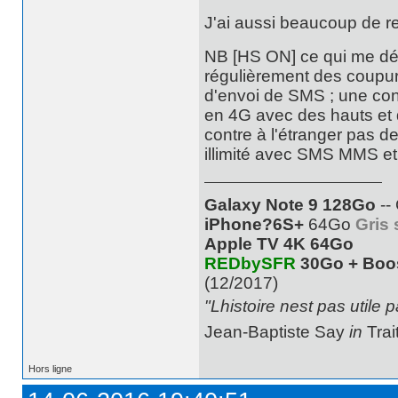
J'ai aussi beaucoup de re
NB [HS ON] ce qui me dér
régulièrement des coupu
d'envoi de SMS ; une con
en 4G avec des hauts et 
contre à l'étranger pas d
illimité avec SMS MMS e
Galaxy Note 9 128Go
--
iPhone?6S+
64Go
Gris 
Apple TV 4K 64Go
REDbySFR
30Go + Boo
(12/2017)
"Lhistoire nest pas utile 
Jean-Baptiste Say
in
Trai
Hors ligne