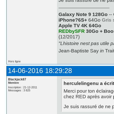
Je suis rassuré de ne pa
Galaxy Note 9 128Go
--
iPhone?6S+
64Go
Gris 
Apple TV 4K 64Go
REDbySFR
30Go + Boo
(12/2017)
"Lhistoire nest pas utile 
Jean-Baptiste Say
in
Trai
Hors ligne
14-06-2016 18:29:28
Blackjack87
herculelingenu a écrit
Membre
Inscription : 21-12-2011
Merci pour ton éclaira
Messages : 3 825
chez RED après avoir p
Je suis rassuré de ne 