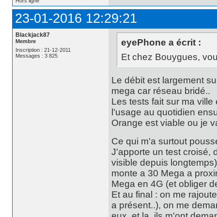
Hors ligne
23-01-2016 12:29:21
Blackjack87
eyePhone a écrit :
Membre
Inscription : 21-12-2011
Et chez Bouygues, vous
Messages : 3 825
Le débit est largement su
mega car réseau bridé..
Les tests fait sur ma vill
l'usage au quotidien ensui
Orange est viable ou je v
Ce qui m'a surtout poussé 
J'apporte un test croisé
visible depuis longtemps)
monte a 30 Mega a proxim
Mega en 4G (et obliger de
Et au final : on me rajoute 
a présent..), on me dema
eux, et la, ils m'ont deman