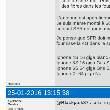
coté de chez moi. Puis,
des fibres dans les fou
L'antenne est opérationne
Je suis même monté à 50 m
contact SFR un après mid
Je pense que SFR doit me
fournisse la 4G dans le 
Iphone 4S 16 giga blanc
Iphone 5S 16 giga Gris S
Iphone 6S 64 giga Gris S
Iphone Xr 64 giga Noir
Hors ligne
25-01-2016 13:15:38
eyePhone
@Blackjack87 :
cela ne p
Membre
Lieu : France