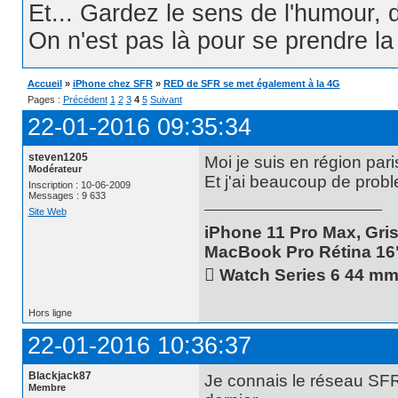
Et... Gardez le sens de l'humour, d
On n'est pas là pour se prendre la t
Accueil
»
iPhone chez SFR
»
RED de SFR se met également à la 4G
Pages :
Précédent
1
2
3
4
5
Suivant
22-01-2016 09:35:34
steven1205
Moi je suis en région pari
Modérateur
Et j'ai beaucoup de probl
Inscription : 10-06-2009
Messages : 9 633
Site Web
iPhone 11 Pro Max, Gris
MacBook Pro Rétina 16
 Watch Series 6 44 m
Hors ligne
22-01-2016 10:36:37
Blackjack87
Je connais le réseau SFR 
Membre