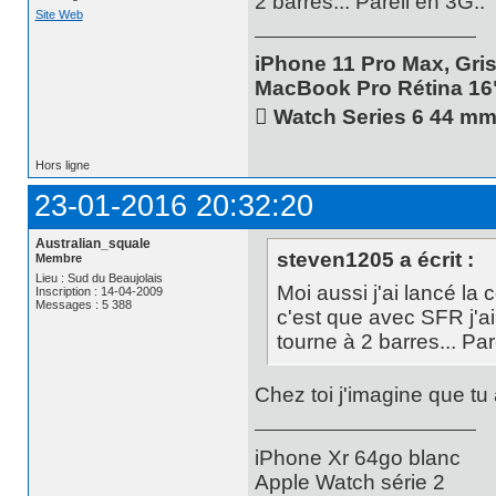
2 barres... Pareil en 3G..
Site Web
iPhone 11 Pro Max, Gris
MacBook Pro Rétina 16
 Watch Series 6 44 m
Hors ligne
23-01-2016 20:32:20
Australian_squale
steven1205 a écrit :
Membre
Lieu : Sud du Beaujolais
Moi aussi j'ai lancé 
Inscription : 14-04-2009
Messages : 5 388
c'est que avec SFR j'a
tourne à 2 barres... Par
Chez toi j'imagine que tu
iPhone Xr 64go blanc
Apple Watch série 2