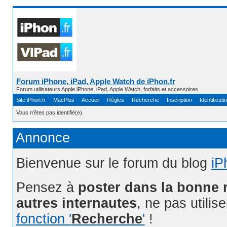
Forum iPhone, iPad, Apple Watch de iPhon.fr
Forum utilisateurs Apple iPhone, iPad, Apple Watch, forfaits et accessoires
Site iPhon.fr
MacPlus
Accueil
Règles
Recherche
Inscription
Identificati
Vous n'êtes pas identifié(e).
Annonce
Bienvenue sur le forum du blog
iP
Pensez à
poster dans la bonne 
autres internautes
, ne pas utilis
fonction '
Recherche
'
!