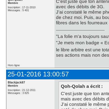
C'est juste que ton anten
Membre
avec des débits de 3G.
Inscription : 17-11-2010
Messages : 5 401
J'ai constaté le même p
de chez moi. Puis, au bou
fibres dans les fourreaux 
"La folie m'a toujours sa
"Je mets mon badge « Ecce
le libre arbitre est une t
ses actions mais non des 
Hors ligne
25-01-2016 13:00:57
Blackjack87
Qoh-Qolah a écrit :
Membre
Inscription : 21-12-2011
C'est juste que ton ant
Messages : 3 825
mais avec des débits 
J'ai constaté le même