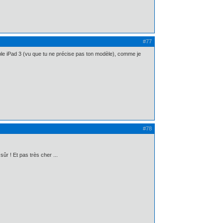
#77
ible iPad 3 (vu que tu ne précise pas ton modèle), comme je
#78
sûr ! Et pas très cher ...