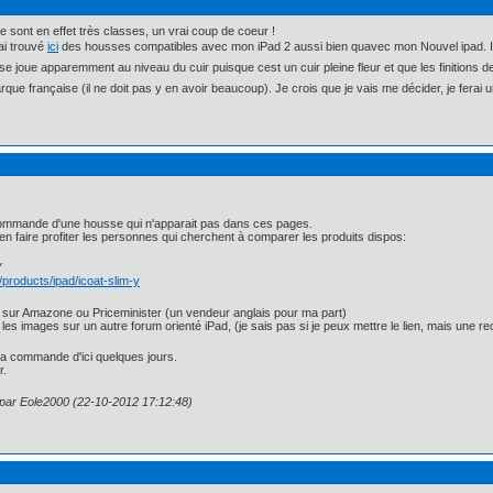
 sont en effet très classes, un vrai coup de coeur !
ai trouvé
ici
des housses compatibles avec mon iPad 2 aussi bien quavec mon Nouvel ipad. Il y 
 se joue apparemment au niveau du cuir puisque cest un cuir pleine fleur et que les finitions de
 marque française (il ne doit pas y en avoir beaucoup). Je crois que je vais me décider, je ferai
ommande d'une housse qui n'apparait pas dans ces pages.
n faire profiter les personnes qui cherchent à comparer les produits dispos:
Y
/products/ipad/icoat-slim-y
 sur Amazone ou Priceminister (un vendeur anglais pour ma part)
et les images sur un autre forum orienté iPad, (je sais pas si je peux mettre le lien, mais une
a commande d'ici quelques jours.
r.
 par Eole2000 (22-10-2012 17:12:48)