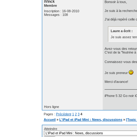
iVinck
Bonsoir à tous,
Membre
Je suis à la recherch
Inscription : 16-08-2010
Messages : 108
J'ai déjà repéré celle 
Laure a écrit :
Je suis assez tent
Avez-vous des retours
C'est de la "feutrine à 
Connaissez-vous des éq
Je suis preneur
Merci d'avance!
iPhone 5 32 Go noir i
Hors ligne
Pages :
Précédent
1
2
3
4
Accueil
»
L'iPad et iPad Mini : News, discussions
»
[Topic
Atteindre