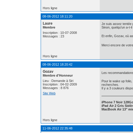
Hors ligne
08-06-2012 18:11:20
Laure
Je suis assez tentée pa
Membre
Sinon, quelqu'un a-t-i
Inscription : 10-07-2008
Et enfin, Gozav, où a
Messages : 23
Merci encore de votr
Hors ligne
08-06-2012 18:20:42
Gozav
Les recommandations de
Membre d'Honneur
Lieu : Demande à Siri
Pour le wake up folio
Inscription : 04-02-2009
recherches.
Messages : 8 876
Il y a 3 couleurs dis
Site Web
iPhone 7 Noir 128G
iPad Air 2 Gris Sidé
MacBook Air 13" mid
Hors ligne
11-06-2012 22:35:48