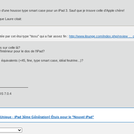
e d'une housse type smart case pour un iPad 3. Sauf que je trouve celle d'Apple chère!
que Laure citait:
ée par cet étui type "tissu" qui a l'air assez fin :
http://www.ilounge.com/index.php/review … 
 sur celle là?
l'intérieur pour le dos de l'iPad?
uivalents (<45, fine, type smart case, idéal feutrine...)?
OS 7.0.4
 Unique - iPad 3ème Génération] Étuis pour le "Nouvel iPad"