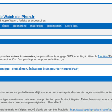
e Watch de iPhon.fr
d, Apple Watch, forfaits et accessoires
Règles
Recherche
Inscription
Identification
Notre app.
opos des autres internautes
, ne pas utiliser le langage SMS, et enfin, à utiliser la
fonction '
Re
ntraction. On n'est pas là pour se prendre la tête ! ;-)
 Unique - iPad 3ème Génération] Étuis pour le "Nouvel iPad"
ion se trouve probablement déjà sur le forum, mais après des tas de pages consultés, autant
 type smartcover mais avec une protection pour le dos intégrée. J'aime beaucoup le toucher de
t y avoir des couleurs un peu originales... Une idée ?
cherche mais je n'ai pas trouvé d'avis sur cet étui Magfolio :
http://www.speckproducts.com/tabl