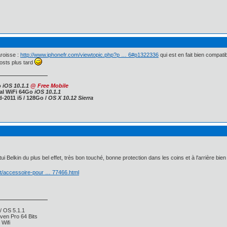
roisse :
http://www.iphonefr.com/viewtopic.php?p … 6#p1322336
qui est en fait bien compat
posts plus tard
o
iOS 10.1.1
@
Free Mobile
ral WiFi 64Go
iOS 10.1.1
-2011 i5 / 128Go /
OS X 10.12 Sierra
tui Belkin du plus bel effet, très bon touché, bonne protection dans les coins et à l'arrière bien 
et/accessoire-pour … 77466.html
/ OS 5.1.1
ven Pro 64 Bits
Wifi