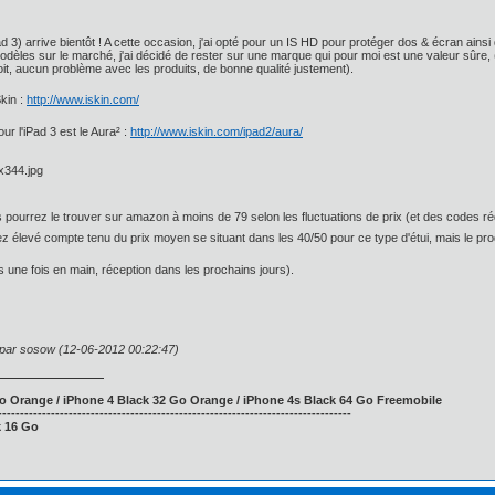
 3) arrive bientôt ! A cette occasion, j'ai opté pour un IS HD pour protéger dos & écran ainsi 
èles sur le marché, j'ai décidé de rester sur une marque qui pour moi est une valeur sûre, 
it, aucun problème avec les produits, de bonne qualité justement).
kin :
http://www.iskin.com/
our l'iPad 3 est le Aura² :
http://www.iskin.com/ipad2/aura/
s pourrez le trouver sur amazon à moins de 79 selon les fluctuations de prix (et des codes r
z élevé compte tenu du prix moyen se situant dans les 40/50 pour ce type d'étui, mais le produ
s une fois en main, réception dans les prochains jours).
n par sosow (12-06-2012 00:22:47)
 Orange / iPhone 4 Black 32 Go Orange / iPhone 4s Black 64 Go Freemobile
--------------------------------------------------------------------------------
k 16 Go