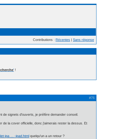
Contributions :
Récentes
|
Sans réponse
cherche
'
!
#76
 de signets d'ouverts, je préfère demander conseil.
 la cover officielle, donc j'aimerais rester la dessus. Et
et-ipa … -ipad.html
quelqu'un a un retour ?