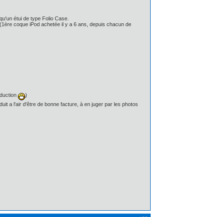
qu'un étui de type Folio Case.
(1ère coque iPod achetée il y a 6 ans, depuis chacun de
éduction
)
it a l'air d'être de bonne facture, à en juger par les photos