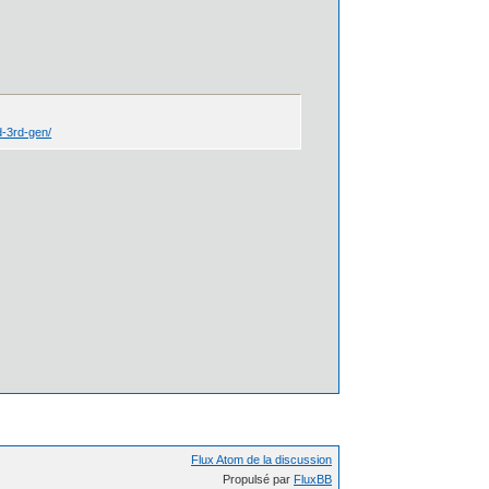
d-3rd-gen/
Flux Atom de la discussion
Propulsé par
FluxBB