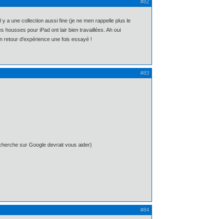
#82
a une collection aussi fine (je ne men rappelle plus le
s housses pour iPad ont lair bien travaillées. Ah oui
 un retour d'expérience une fois essayé !
#83
 recherche sur Google devrait vous aider)
#84