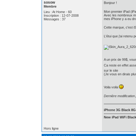
sosow
Bonjour !
Membre
Mon premier iPad (iPad
Lieu : At Home - 60
Avec les nombreux mod
Inscription : 12-07-2008
mes iPhone y a eu dro
Messages : 37
Cette marque, c'est iS
L'étui que j'ai retenu p
A un prix de 99$, vou
Ca reste en effet asse
sur le site
(Je vous en dirais plu
Voila voila
Dernière modificatio
iPhone 3G Black 8Go
--------------------------
New iPad WiFi Blac
Hors ligne