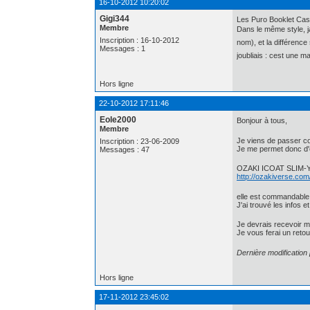
16-10-2012 10:20:02
Gigi344
Les Puro Booklet Case
Membre
Dans le même style, j
Inscription : 16-10-2012
nom), et la différence
Messages : 1
joubliais : cest une
Hors ligne
22-10-2012 17:11:46
Eole2000
Bonjour à tous,
Membre
Je viens de passer c
Inscription : 23-06-2009
Je me permet donc d'e
Messages : 47
OZAKI ICOAT SLIM-
http://ozakiverse.com
elle est commandable
J'ai trouvé les infos 
Je devrais recevoir m
Je vous ferai un retou
Dernière modification
Hors ligne
17-11-2012 23:45:02