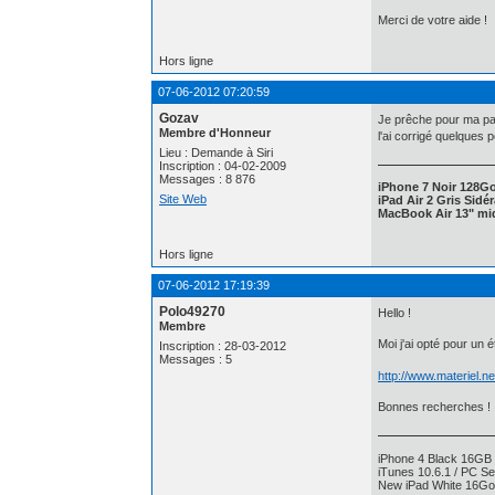
Merci de votre aide !
Hors ligne
07-06-2012 07:20:59
Gozav
Je prêche pour ma pa
Membre d'Honneur
l'ai corrigé quelques 
Lieu : Demande à Siri
Inscription : 04-02-2009
Messages : 8 876
iPhone 7 Noir 128G
Site Web
iPad Air 2 Gris Sidé
MacBook Air 13" mid
Hors ligne
07-06-2012 17:19:39
Polo49270
Hello !
Membre
Moi j'ai opté pour un é
Inscription : 28-03-2012
Messages : 5
http://www.materiel.n
Bonnes recherches !
iPhone 4 Black 16GB 
iTunes 10.6.1 / PC Se
New iPad White 16Go 