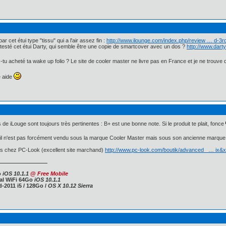
r cet étui type "tissu" qui a l'air assez fin :
http://www.ilounge.com/index.php/review … d-3r
l testé cet étui Darty, qui semble être une copie de smartcover avec un dos ?
http://www.dart
s-tu acheté ta wake up folio ? Le site de cooler master ne livre pas en France et je ne trouv
e aide
 iLouge sont toujours très pertinentes : B+ est une bonne note. Si le produit te plait, fonce
, il n'est pas forcément vendu sous la marque Cooler Master mais sous son ancienne marque 
pos chez PC-Look (excellent site marchand)
http://www.pc-look.com/boutik/advanced_ … ix&
o
iOS 10.1.1
@
Free Mobile
ral WiFi 64Go
iOS 10.1.1
-2011 i5 / 128Go /
OS X 10.12 Sierra