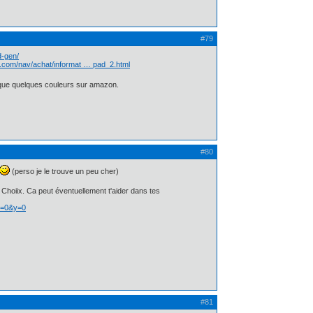
#79
d-gen/
y.com/nav/achat/informat … pad_2.html
e que quelques couleurs sur amazon.
#80
(perso je le trouve un peu cher)
Choiix. Ca peut éventuellement t'aider dans tes
x=0&y=0
#81