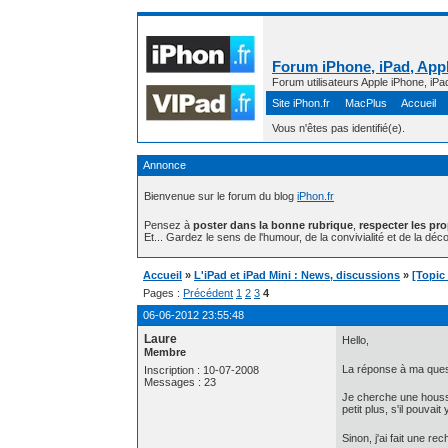
Forum iPhone, iPad, Appl
Forum utilisateurs Apple iPhone, iPa
Site iPhon.fr
MacPlus
Accueil
Vous n'êtes pas identifié(e).
Annonce
Bienvenue sur le forum du blog
iPhon.fr
Pensez à
poster dans la bonne rubrique
,
respecter les pr
Et... Gardez le sens de l'humour, de la convivialité et de la déco
Accueil
»
L'iPad et iPad Mini : News, discussions
»
[Topic
Pages :
Précédent
1
2
3
4
06-06-2012 23:55:48
Laure
Hello,
Membre
La réponse à ma quest
Inscription : 10-07-2008
Messages : 23
Je cherche une housse
petit plus, s'il pouvai
Sinon, j'ai fait une re