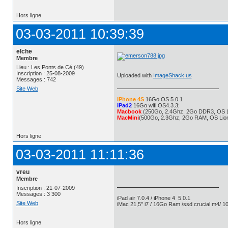
Hors ligne
03-03-2011 10:39:39
elche
Membre
Lieu : Les Ponts de Cé (49)
Inscription : 25-08-2009
Uploaded with
ImageShack.us
Messages : 742
Site Web
iPhone 4S
16Go OS 5.0.1
iPad2
16Go wifi OS4.3.3;
Macbook
(250Go, 2.4Ghz, 2Go DDR3, OS L
MacMini
(500Go, 2.3Ghz, 2Go RAM, OS Lio
Hors ligne
03-03-2011 11:11:36
vreu
Membre
Inscription : 21-07-2009
Messages : 3 300
iPad air 7.0.4 / iPhone 4 5.0.1
Site Web
iMac 21,5" i7 / 16Go Ram /ssd crucial m4/ 10
Hors ligne