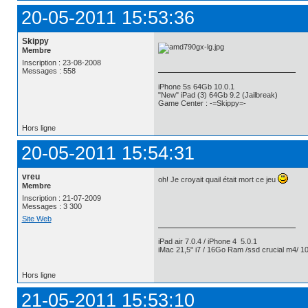
20-05-2011 15:53:36
Skippy
Membre
Inscription : 23-08-2008
Messages : 558
iPhone 5s 64Gb 10.0.1
"New" iPad (3) 64Gb 9.2 (Jailbreak)
Game Center : -=Skippy=-
Hors ligne
20-05-2011 15:54:31
vreu
oh! Je croyait quail était mort ce jeu
Membre
Inscription : 21-07-2009
Messages : 3 300
Site Web
iPad air 7.0.4 / iPhone 4 5.0.1
iMac 21,5" i7 / 16Go Ram /ssd crucial m4/ 10
Hors ligne
21-05-2011 15:53:10