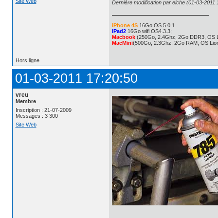
Site Web
Dernière modification par elche (01-03-2011 
iPhone 4S
16Go OS 5.0.1
iPad2
16Go wifi OS4.3.3;
Macbook
(250Go, 2.4Ghz, 2Go DDR3, OS L
MacMini
(500Go, 2.3Ghz, 2Go RAM, OS Lio
Hors ligne
01-03-2011 17:20:50
vreu
Membre
Inscription : 21-07-2009
Messages : 3 300
Site Web