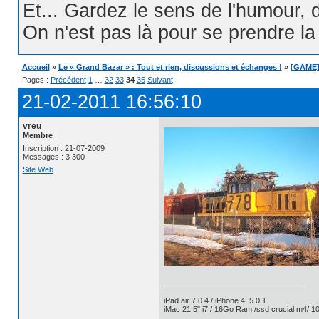
Et... Gardez le sens de l'humour, d
On n'est pas là pour se prendre la t
Accueil
»
Le « Grand Bazar » : Tout et rien, discussions et échanges !
»
[GAME] 
Pages :
Précédent
1
…
32
33
34
35
Suivant
21-02-2011 16:56:10
vreu
Membre
Inscription : 21-07-2009
Messages : 3 300
Site Web
iPad air 7.0.4 / iPhone 4 5.0.1
iMac 21,5" i7 / 16Go Ram /ssd crucial m4/ 10