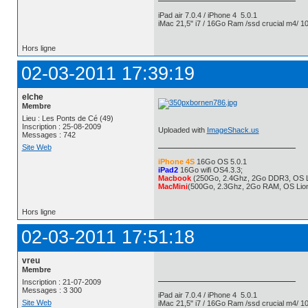
iPad air 7.0.4 / iPhone 4 5.0.1
iMac 21,5" i7 / 16Go Ram /ssd crucial m4/ 10
Hors ligne
02-03-2011 17:39:19
elche
Membre
Lieu : Les Ponts de Cé (49)
Inscription : 25-08-2009
Uploaded with
ImageShack.us
Messages : 742
Site Web
iPhone 4S
16Go OS 5.0.1
iPad2
16Go wifi OS4.3.3;
Macbook
(250Go, 2.4Ghz, 2Go DDR3, OS L
MacMini
(500Go, 2.3Ghz, 2Go RAM, OS Lio
Hors ligne
02-03-2011 17:51:18
vreu
Membre
Inscription : 21-07-2009
Messages : 3 300
iPad air 7.0.4 / iPhone 4 5.0.1
Site Web
iMac 21,5" i7 / 16Go Ram /ssd crucial m4/ 10