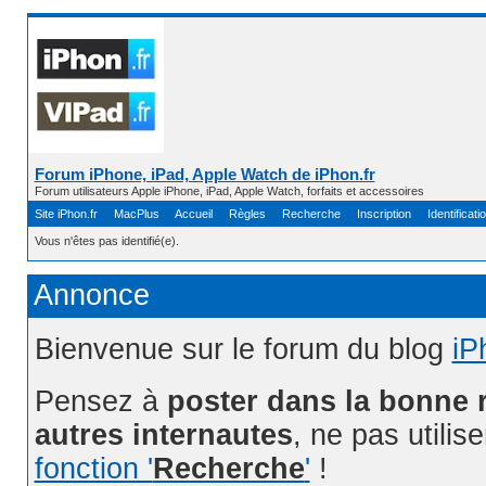
Forum iPhone, iPad, Apple Watch de iPhon.fr
Forum utilisateurs Apple iPhone, iPad, Apple Watch, forfaits et accessoires
Site iPhon.fr
MacPlus
Accueil
Règles
Recherche
Inscription
Identificati
Vous n'êtes pas identifié(e).
Annonce
Bienvenue sur le forum du blog
iP
Pensez à
poster dans la bonne 
autres internautes
, ne pas utilis
fonction '
Recherche
'
!