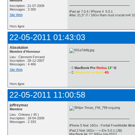
Membre
Inscription : 21-07-2009
Messages : 3 300
iPad air 7.0.4 / iPhone 4 5.0.1
Site Web
iMac 21,5" i7 / 16Go Ram /ssd crucial m4/ 10
Hors ligne
22-05-2011 01:43:03
Absolution
Membre d'Honneur
Lieu : Clermont-Ferrand
Inscription : 28-12-2007
Messages : 4 466
- 
MacBook Pro
Retina
13"
i5
Site Web
- 
iPhone 5S or Sosh
4G
Hors ligne
22-05-2011 11:00:58
joffreymaz
Membre
Lieu : Orleans ( 45 )
Inscription : 18-04-2009
Messages : 2 333
iPhone 5 Noir 16Go : Forfait FreeMobile illimit
iPad 2 Noir 16Go ---> iOs 5.0.1 (JB)
MacBook Air 11" 60Go (mi-2011)