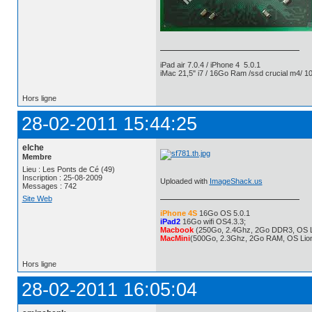
iPad air 7.0.4 / iPhone 4 5.0.1
iMac 21,5" i7 / 16Go Ram /ssd crucial m4/ 10
Hors ligne
28-02-2011 15:44:25
elche
Membre
Lieu : Les Ponts de Cé (49)
Inscription : 25-08-2009
Uploaded with
ImageShack.us
Messages : 742
Site Web
iPhone 4S
16Go OS 5.0.1
iPad2
16Go wifi OS4.3.3;
Macbook
(250Go, 2.4Ghz, 2Go DDR3, OS L
MacMini
(500Go, 2.3Ghz, 2Go RAM, OS Lio
Hors ligne
28-02-2011 16:05:04