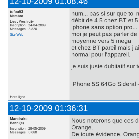
12-10-2009 01:08:46
tofoo93
hum... pas si sur que to
Membre
débit de 4.5 chez BT et 5.
Lieu : Wesh city
Inscription : 24-04-2009
iphone sans option pro...
Messages : 3 820
moi je peut pas parler de
Site Web
moyenne vers 5 mega
et chez BT pareil mais j'
normal pour l'appareil.
je suis juste dubitatif sur
iPhone 5S 64Go Sideral -
Hors ligne
12-10-2009 01:36:31
Mandrake
Nous noterons que ces do
Banni(e)
Orange.
Inscription : 28-05-2009
Messages : 8 068
De toute évidence, Orange