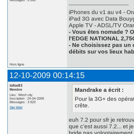
iPhones du v1 au v4 - Or
iPad 3G avec Data Bouyg
Apple TV - ADSL/TV Ora
- Vous êtes nomade ? O
l'EDGE NATIONAL 2,75
- Ne choisissez pas un 
débits sur vos lieux hab
Hors ligne
12-10-2009 00:14:15
tofoo93
Mandrake a écrit :
Membre
Lieu : Wesh city
Pour la 3G+ des opérat
Inscription : 24-04-2009
Messages : 3 820
crête.
Site Web
euh 7.2 pour sfr je retro
que c'est aussi 7.2... et 
bride pas volontairement l