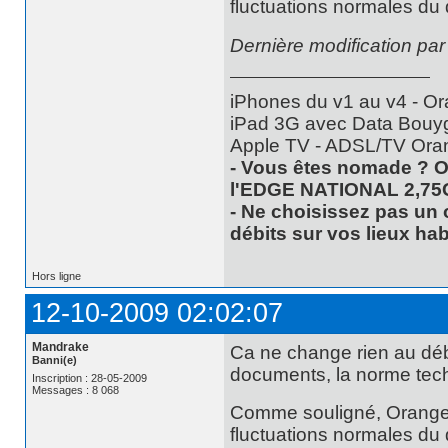
fluctuations normales du 
Dernière modification pa
iPhones du v1 au v4 - Or
iPad 3G avec Data Bouyg
Apple TV - ADSL/TV Ora
- Vous êtes nomade ? O
l'EDGE NATIONAL 2,75
- Ne choisissez pas un 
débits sur vos lieux hab
Hors ligne
12-10-2009 02:02:07
Mandrake
Ca ne change rien au déba
Banni(e)
documents, la norme tech
Inscription : 28-05-2009
Messages : 8 068
Comme souligné, Orange d
fluctuations normales du d