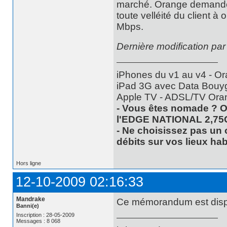
marché. Orange demande 
toute velléité du client à
Mbps.
Dernière modification pa
iPhones du v1 au v4 - Or
iPad 3G avec Data Bouyg
Apple TV - ADSL/TV Ora
- Vous êtes nomade ? O
l'EDGE NATIONAL 2,75
- Ne choisissez pas un 
débits sur vos lieux hab
Hors ligne
12-10-2009 02:16:33
Mandrake
Ce mémorandum est dispo
Banni(e)
Inscription : 28-05-2009
Messages : 8 068