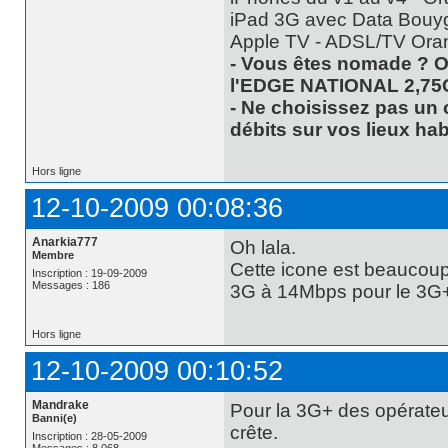
iPad 3G avec Data Bouyg
Apple TV - ADSL/TV Ora
- Vous êtes nomade ? O
l'EDGE NATIONAL 2,75
- Ne choisissez pas un 
débits sur vos lieux hab
Hors ligne
12-10-2009 00:08:36
Anarkia777
Oh lala.
Membre
Cette icone est beaucoup 
Inscription : 19-09-2009
Messages : 186
3G à 14Mbps pour le 3G+..
Hors ligne
12-10-2009 00:10:52
Mandrake
Pour la 3G+ des opérateu
Banni(e)
crête.
Inscription : 28-05-2009
Messages : 8 068