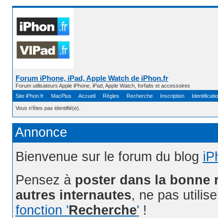
Forum iPhone, iPad, Apple Watch de iPhon.fr
Forum utilisateurs Apple iPhone, iPad, Apple Watch, forfaits et accessoires
Site iPhon.fr
MacPlus
Accueil
Règles
Recherche
Inscription
Identificati
Vous n'êtes pas identifié(e).
Annonce
Bienvenue sur le forum du blog
iP
Pensez à
poster dans la bonne 
autres internautes
, ne pas utilis
fonction '
Recherche
'
!