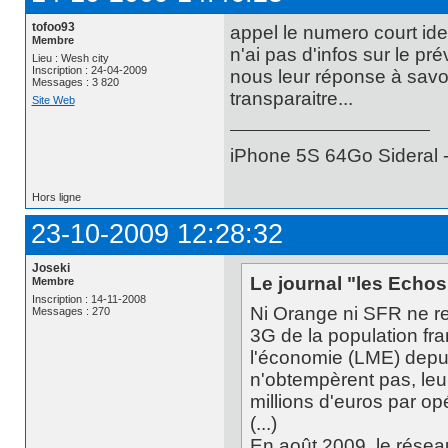
tofoo93
appel le numero court ideo
Membre
n'ai pas d'infos sur le pr
Lieu : Wesh city
Inscription : 24-04-2009
nous leur réponse à savoi
Messages : 3 820
transparaitre...
Site Web
iPhone 5S 64Go Sideral -
Hors ligne
23-10-2009 12:28:32
Joseki
Le journal "les Echos"
Membre
Inscription : 14-11-2008
Ni Orange ni SFR ne re
Messages : 270
3G de la population fr
l'économie (LME) depuis
n'obtempèrent pas, leur
millions d'euros par op
(...)
En août 2009, le résea