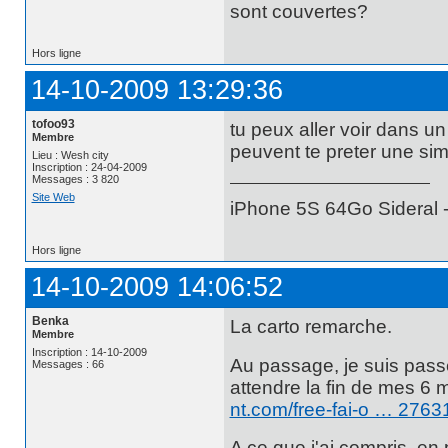
sont couvertes?
Hors ligne
14-10-2009 13:29:36
tofoo93
tu peux aller voir dans un
Membre
peuvent te preter une sim 
Lieu : Wesh city
Inscription : 24-04-2009
Messages : 3 820
Site Web
iPhone 5S 64Go Sideral -
Hors ligne
14-10-2009 14:06:52
Benka
La carto remarche.
Membre
Inscription : 14-10-2009
Au passage, je suis pass
Messages : 66
attendre la fin de mes 6 
nt.com/free-fai-o … 2763
A ce que j'ai compris, en p