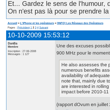
Et... Gardez le sens de l'humour, d
On n'est pas là pour se prendre la t
Accueil
»
L'iPhone et les opérateurs
»
[INFO] Les Réseaux des Opérateurs
Pages :
Précédent
1
2
3
4
Suivant
10-10-2009 15:53:12
DanBa
Une des excuses possibl
Membre
Inscription : 27-06-2008
900 MHz pour le moment
Messages : 1 127
He also assesses the p
numerous benefits asso
availability of adequate
note that, mainly due t
are interested in rollin
impact before 2010-11
(rapport dOvum en juillet