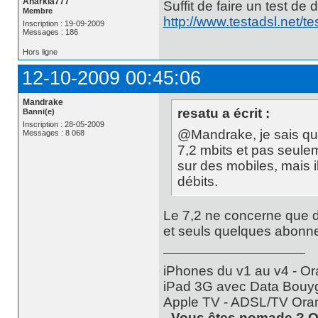
Anarkia777
Suffit de faire un test de 
Membre
http://www.testadsl.net/te
Inscription : 19-09-2009
Messages : 186
Hors ligne
12-10-2009 00:45:06
Mandrake
resatu a écrit :
Banni(e)
Inscription : 28-05-2009
@Mandrake, je sais qu'
Messages : 8 068
7,2 mbits et pas seule
sur des mobiles, mais il
débits.
Le 7,2 ne concerne que d
et seuls quelques abonn
iPhones du v1 au v4 - Or
iPad 3G avec Data Bouyg
Apple TV - ADSL/TV Ora
- Vous êtes nomade ? O