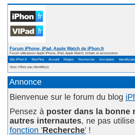
Forum iPhone, iPad, Apple Watch de iPhon.fr
Forum utilisateurs Apple iPhone, iPad, Apple Watch, forfaits et accessoires
Site iPhon.fr
MacPlus
Accueil
Règles
Recherche
Inscription
Identificati
Vous n'êtes pas identifié(e).
Annonce
Bienvenue sur le forum du blog
iP
Pensez à
poster dans la bonne 
autres internautes
, ne pas utilis
fonction '
Recherche
'
!