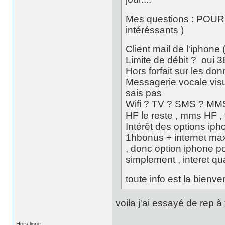
Mes questions : POUR
intéréssants )
Client mail de l'iphone
Limite de débit ? oui 
Hors forfait sur les d
Messagerie vocale visu
sais pas
Wifi ? TV ? SMS ? MMS ?
HF le reste , mms HF ,
Intérêt des options iph
1hbonus + internet max
, donc option iphone pos
simplement , interet qu
toute info est la bienve
voila j'ai essayé de rep à
Hors ligne