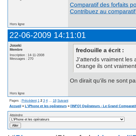
Comparatif des forfaits p
Contribuez au comparatif 
Hors ligne
22-06-2009 14:11:01
Joseki
fredouille a écrit :
Membre
Inscription : 14-11-2008
J'attends vraiment les 
Messages : 270
Orange ils ont vraiment l
On dirait qu'ils ne sont pa
Hors ligne
Pages :
Précédent
1
2
3
4
…
18
Suivant
Accueil
»
L'iPhone et les opérateurs
»
[INFO] Opérateurs - Le Grand Comparati
Atteindre