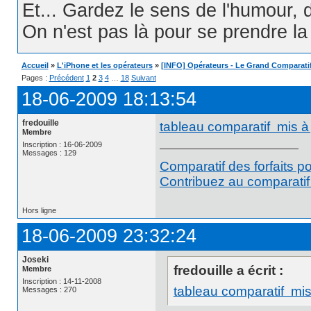
Et... Gardez le sens de l'humour, d
On n'est pas là pour se prendre la t
Accueil
»
L'iPhone et les opérateurs
»
[INFO] Opérateurs - Le Grand Comparati
Pages :
Précédent
1
2
3
4
…
18
Suivant
18-06-2009 18:13:54
fredouille
tableau comparatif mis à
Membre
Inscription : 16-06-2009
Messages : 129
Comparatif des forfaits p
Contribuez au comparatif 
Hors ligne
18-06-2009 23:32:24
Joseki
fredouille a écrit :
Membre
Inscription : 14-11-2008
tableau comparatif mis
Messages : 270