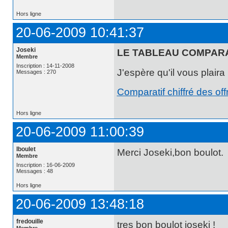
Hors ligne
20-06-2009 10:41:37
Joseki
LE TABLEAU COMPARAT
Membre
Inscription : 14-11-2008
J'espère qu'il vous plaira
Messages : 270
Comparatif chiffré des off
Hors ligne
20-06-2009 11:00:39
Iboulet
Merci Joseki,bon boulot.
Membre
Inscription : 16-06-2009
Messages : 48
Hors ligne
20-06-2009 13:48:18
fredouille
tres bon boulot joseki !