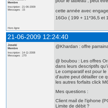
pour le tableau , peut etr
Membre
Inscription : 21-06-2009
Messages : 15
cette année avec engageme
16Go ( 199 + 11*36,5 et 1
Hors ligne
21-06-2009 12:24:40
Joseki
@Khardan : offre parraina
Membre
Inscription : 14-11-2008
Messages : 270
@ boubou : Les offres Or
dans leurs descriptifs qu'
Le comparatif est pour le 
d'autre peut détailler ce 
les autres forfaits click M6
Mes questions :
Client mail de l'iphone (P
Limite de débit ?