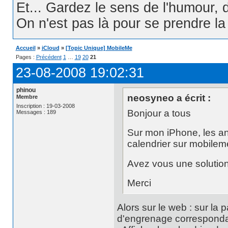
Et... Gardez le sens de l'humour, d
On n'est pas là pour se prendre la t
Accueil
»
iCloud
»
[Topic Unique] MobileMe
Pages :
Précédent
1
…
19
20
21
23-08-2008 19:02:31
phinou
neosyneo a écrit :
Membre
Inscription : 19-03-2008
Bonjour a tous
Messages : 189
Sur mon iPhone, les ann
calendrier sur mobileme 
Avez vous une solutio
Merci
Alors sur le web : sur la 
d'engrenage correspondan