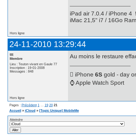
iPad air 7.0.4 / iPhone 4 
iMac 21,5" i7 / 16Go Ram
Hors ligne
24-11-2010 13:29:44
ttt
Au moins le restaure effa
Membre
Lieu : Teuton vivant en Gaule 77
Inscription : 19-01-2008
Messages : 848
 iPhone
6S
gold - day o
⌚️ Apple Watch Sport
Hors ligne
Pages :
Précédent
1
…
19
20
21
Accueil
»
iCloud
»
[Topic Unique] MobileMe
Atteindre