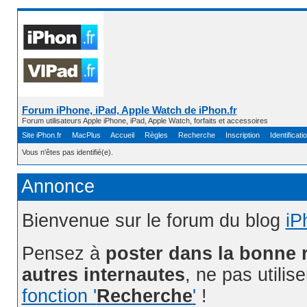
Forum iPhone, iPad, Apple Watch de iPhon.fr
Forum utilisateurs Apple iPhone, iPad, Apple Watch, forfaits et accessoires
Site iPhon.fr
MacPlus
Accueil
Règles
Recherche
Inscription
Identificati
Vous n'êtes pas identifié(e).
Annonce
Bienvenue sur le forum du blog
iP
Pensez à
poster dans la bonne 
autres internautes
, ne pas utilis
fonction '
Recherche
'
!