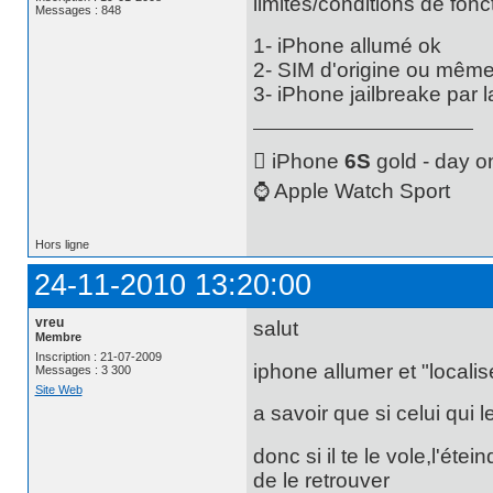
limites/conditions de fon
Messages : 848
1- iPhone allumé ok
2- SIM d'origine ou mêm
3- iPhone jailbreake par l
 iPhone
6S
gold - day o
⌚️ Apple Watch Sport
Hors ligne
24-11-2010 13:20:00
vreu
salut
Membre
Inscription : 21-07-2009
iphone allumer et "locali
Messages : 3 300
Site Web
a savoir que si celui qui l
donc si il te le vole,l'éte
de le retrouver