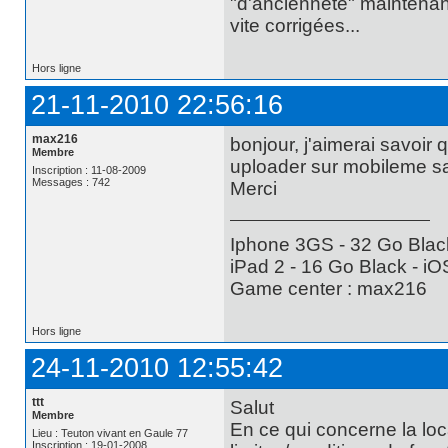
"d'ancienneté" maintenant
vite corrigées...
Hors ligne
21-11-2010 22:56:16
max216
bonjour, j'aimerai savoir 
Membre
uploader sur mobileme s
Inscription : 11-08-2009
Messages : 742
Merci
Iphone 3GS - 32 Go Black
iPad 2 - 16 Go Black - iO
Game center : max216
Hors ligne
24-11-2010 12:55:42
ttt
Salut
Membre
En ce qui concerne la loc
Lieu : Teuton vivant en Gaule 77
Inscription : 19-01-2008