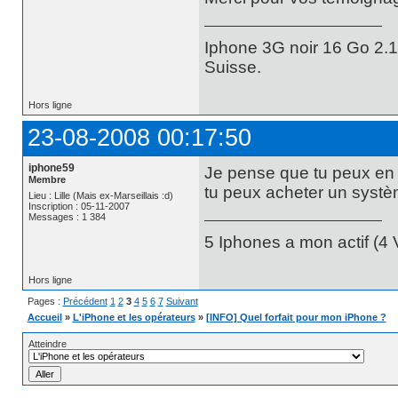
Iphone 3G noir 16 Go 2.1
Suisse.
Hors ligne
23-08-2008 00:17:50
iphone59
Je pense que tu peux en 
Membre
tu peux acheter un systè
Lieu : Lille (Mais ex-Marseillais :d)
Inscription : 05-11-2007
Messages : 1 384
5 Iphones a mon actif (4 V
Hors ligne
Pages :
Précédent
1
2
3
4
5
6
7
Suivant
Accueil
»
L'iPhone et les opérateurs
»
[INFO] Quel forfait pour mon iPhone ?
Atteindre