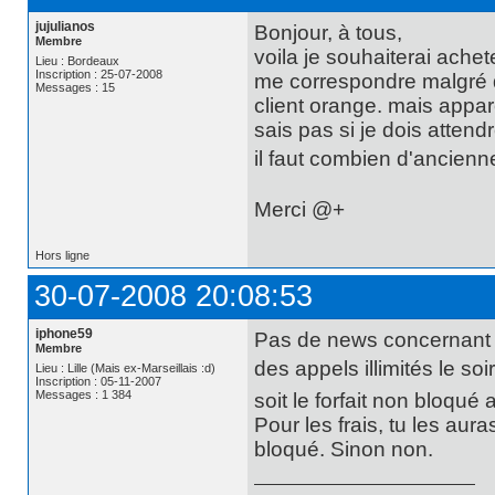
jujulianos
Bonjour, à tous,
Membre
voila je souhaiterai achet
Lieu : Bordeaux
Inscription : 25-07-2008
me correspondre malgré q
Messages : 15
client orange. mais appar
sais pas si je dois atten
il faut combien d'ancienne
Merci @+
Hors ligne
30-07-2008 20:08:53
iphone59
Pas de news concernant l
Membre
des appels illimités le soi
Lieu : Lille (Mais ex-Marseillais :d)
Inscription : 05-11-2007
Messages : 1 384
soit le forfait non bloqué
Pour les frais, tu les aur
bloqué. Sinon non.