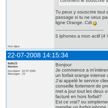
comment le souscrire s
Tu peux y souscrire tout a 
passage si tu ne veux pa
ligne Orange. Cdt
5 Iphones a mon actif (4 V
Hors ligne
22-07-2008 14:15:34
liolio33
Bonjour
Membre
Je commence a m'intéresse
Inscription : 22-07-2008
Messages : 23
un forfait orange intense
J'ai appelé le service cli
conseille fortement de pr
met a jour tout les deux 
facturé en hors forfait?
Est ce vrai? ou simpleme
prendre un forfait iphone