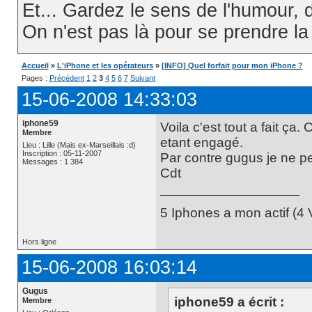
Et... Gardez le sens de l'humour, d
On n'est pas là pour se prendre la t
Accueil
»
L'iPhone et les opérateurs
»
[INFO] Quel forfait pour mon iPhone ?
Pages :
Précédent
1
2
3
4
5
6
7
Suivant
15-06-2008 14:33:03
iphone59
Voila c'est tout a fait ça.
Membre
etant engagé.
Lieu : Lille (Mais ex-Marseillais :d)
Inscription : 05-11-2007
Par contre gugus je ne pe
Messages : 1 384
Cdt
5 Iphones a mon actif (4 V
Hors ligne
15-06-2008 16:03:14
Gugus
iphone59 a écrit :
Membre