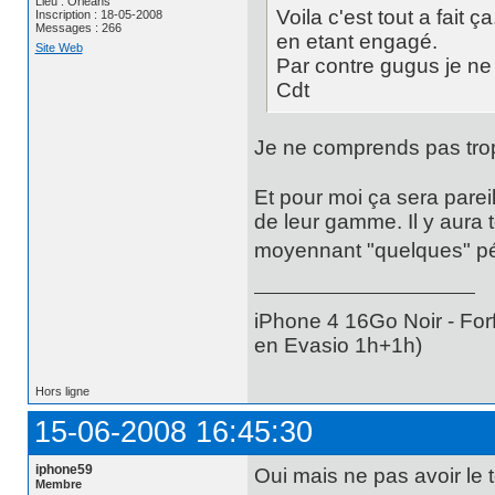
Lieu : Orléans
Voila c'est tout a fait 
Inscription : 18-05-2008
Messages : 266
en etant engagé.
Site Web
Par contre gugus je ne
Cdt
Je ne comprends pas trop 
Et pour moi ça sera pareil
de leur gamme. Il y aura 
moyennant "quelques" pé
iPhone 4 16Go Noir - For
en Evasio 1h+1h)
Hors ligne
15-06-2008 16:45:30
iphone59
Oui mais ne pas avoir le t
Membre