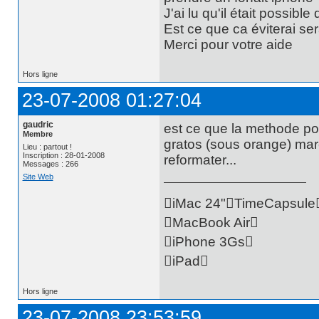
J'ai lu qu'il était possib
Est ce que ca éviterai ser
Merci pour votre aide
Hors ligne
23-07-2008 01:27:04
gaudric
est ce que la methode pou
Membre
gratos (sous orange) marc
Lieu : partout !
Inscription : 28-01-2008
reformater...
Messages : 266
Site Web
iMac 24"TimeCapsule
MacBook Air
iPhone 3Gs
iPad
Hors ligne
23-07-2008 23:53:59