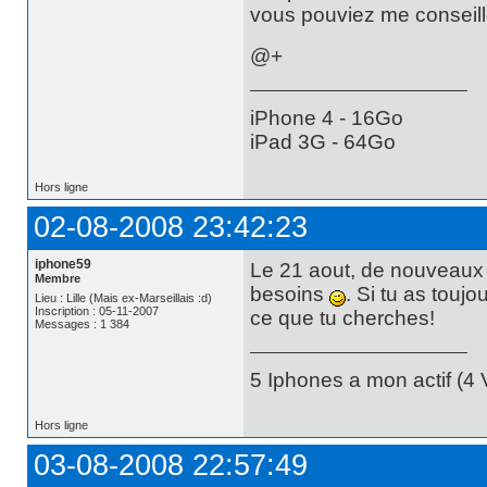
vous pouviez me conseille
@+
iPhone 4 - 16Go
iPad 3G - 64Go
Hors ligne
02-08-2008 23:42:23
iphone59
Le 21 aout, de nouveaux f
Membre
besoins
. Si tu as touj
Lieu : Lille (Mais ex-Marseillais :d)
Inscription : 05-11-2007
ce que tu cherches!
Messages : 1 384
5 Iphones a mon actif (4 V
Hors ligne
03-08-2008 22:57:49