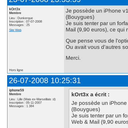
kOrt3x
Je possède un iPhone v1 
Membre
(Bouygues)
Lieu : Dunkerque
Inscription : 07-07-2008
Je suis tenter par un for
Messages : 25
Mail (9,90 euros), ce qui 
Site Web
Que pense vous de l'opt
Ou avait vous d'autres so
Merci.
Hors ligne
26-07-2008 10:25:31
iphone59
kOrt3x a écrit :
Membre
Lieu : Lille (Mais ex-Marseillais :d)
Je possède un iPhone v
Inscription : 05-11-2007
Messages : 1 384
(Bouygues)
Je suis tenter par un f
Web & Mail (9,90 euros)