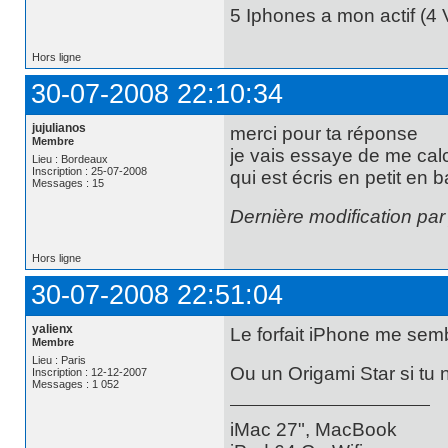
5 Iphones a mon actif (4 V
Hors ligne
30-07-2008 22:10:34
jujulianos
merci pour ta réponse
Membre
je vais essaye de me calc
Lieu : Bordeaux
Inscription : 25-07-2008
qui est écris en petit en 
Messages : 15
Dernière modification par
Hors ligne
30-07-2008 22:51:04
yalienx
Le forfait iPhone me sembl
Membre
Lieu : Paris
Ou un Origami Star si tu n
Inscription : 12-12-2007
Messages : 1 052
iMac 27", MacBook