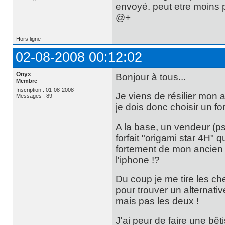
envoyé. peut etre moins 
@+
Hors ligne
02-08-2008 00:12:02
Onyx
Bonjour à tous...
Membre
Inscription : 01-08-2008
Je viens de résilier mon
Messages : 89
je dois donc choisir un fo
A la base, un vendeur (p
forfait "origami star 4H"
fortement de mon ancien f
l'iphone !?
Du coup je me tire les c
pour trouver un alternative 
mais pas les deux !
J'ai peur de faire une bêt