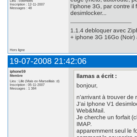
Lieu : colombes
Inscription : 12-11-2007
l'iphone 3G, par contre i
Messages : 48
desimlocker...
1.1.4 debloquer avec Zip
+ iphone 3G 16Go (Noir) 
Hors ligne
19-07-2008 21:42:06
iphone59
llamas a écrit :
Membre
Lieu : Lille (Mais ex-Marseillais :d)
bonjour,
Inscription : 05-11-2007
Messages : 1 384
n'arrivant à trouver de
J'ai Iphone V1 desimloc
Web&Mail.
Je cherche un forfait (
IMAP.
apparemment seul le fo