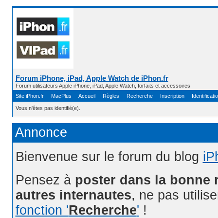
Forum iPhone, iPad, Apple Watch de iPhon.fr
Forum utilisateurs Apple iPhone, iPad, Apple Watch, forfaits et accessoires
Site iPhon.fr
MacPlus
Accueil
Règles
Recherche
Inscription
Identificati
Vous n'êtes pas identifié(e).
Annonce
Bienvenue sur le forum du blog
iP
Pensez à
poster dans la bonne 
autres internautes
, ne pas utilis
fonction '
Recherche
'
!