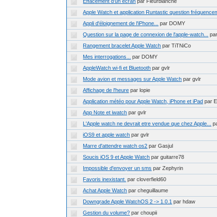
Effacement d'un écran
par Fleurblanche
Apple Watch et application Runtastic question fréquence
Appli d'éloignement de l'iPhone...
par DOMY
Question sur la page de connexion de l'apple-watch...
pa
Rangement bracelet Apple Watch
par TiTNiCo
Mes interrogations...
par DOMY
AppleWatch wi-fi et Bluetooth
par gvlr
Mode avion et messages sur Apple Watch
par gvlr
Affichage de l'heure
par lopie
Application météo pour Apple Watch, iPhone et iPad
par 
App Note et iwatch
par gvlr
L'Apple watch ne devrait etre vendue que chez Apple...
p
iOS9 et apple watch
par gvlr
Marre d'attendre watch os2
par Gasjul
Soucis iOS 9 et Apple Watch
par guitarre78
Impossible d'envoyer un sms
par Zephyrin
Favoris inexistant.
par cloverfield60
Achat Apple Watch
par cheguillaume
Downgrade Apple WatchOS 2 -> 1.0.1
par hdaw
Gestion du volume?
par choupii