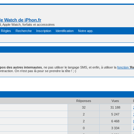
e Watch de iPhon.fr
d, Apple Watch, forfaits et accessoires
Règles
Recherche
Inscription
Identification
Notre app.
opos des autres internautes
, ne pas utiliser le langage SMS, et enfin, à utiliser la
fonction '
Re
ntraction. On n'est pas là pour se prendre la tête ! ;-)
Réponses
Vues
32
31 188
2
5 247
2
6 468
0
3 334