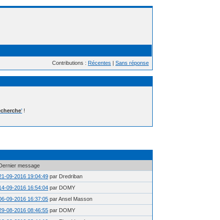
Contributions :
Récentes
|
Sans réponse
cherche
'
!
Dernier message
21-09-2016 19:04:49
par Dredriban
14-09-2016 16:54:04
par DOMY
06-09-2016 16:37:05
par Ansel Masson
29-08-2016 08:46:55
par DOMY