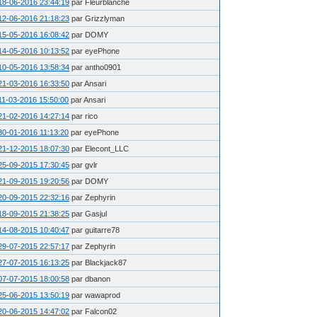
18-06-2016 23:44:19
par Fleurblanche
12-06-2016 21:18:23
par Grizzlyman
15-05-2016 16:08:42
par DOMY
14-05-2016 10:13:52
par eyePhone
10-05-2016 13:58:34
par antho0901
21-03-2016 16:33:50
par Ansari
11-03-2016 15:50:00
par Ansari
21-02-2016 14:27:14
par rico
30-01-2016 11:13:20
par eyePhone
21-12-2015 18:07:30
par Elecont_LLC
25-09-2015 17:30:45
par gvlr
21-09-2015 19:20:56
par DOMY
20-09-2015 22:32:16
par Zephyrin
18-09-2015 21:38:25
par Gasjul
14-08-2015 10:40:47
par guitarre78
29-07-2015 22:57:17
par Zephyrin
27-07-2015 16:13:25
par Blackjack87
07-07-2015 18:00:58
par dbanon
25-06-2015 13:50:19
par wawaprod
20-06-2015 14:47:02
par Falcon02