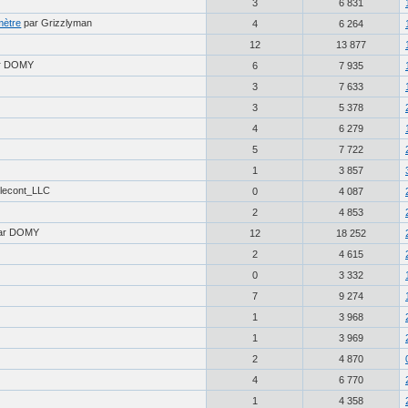
3
6 831
mètre
par Grizzlyman
4
6 264
12
13 877
r DOMY
6
7 935
3
7 633
3
5 378
4
6 279
5
7 722
1
3 857
Elecont_LLC
0
4 087
2
4 853
ar DOMY
12
18 252
2
4 615
0
3 332
7
9 274
1
3 968
1
3 969
2
4 870
4
6 770
1
4 358