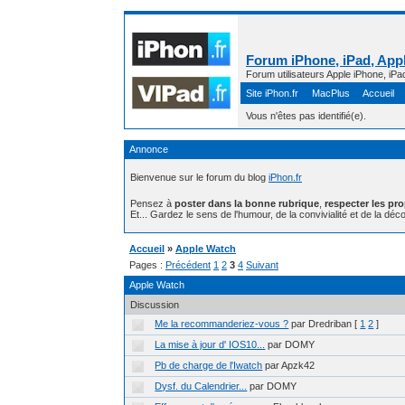
Forum iPhone, iPad, Appl
Forum utilisateurs Apple iPhone, iPa
Site iPhon.fr
MacPlus
Accueil
Vous n'êtes pas identifié(e).
Annonce
Bienvenue sur le forum du blog
iPhon.fr
Pensez à
poster dans la bonne rubrique
,
respecter les pr
Et... Gardez le sens de l'humour, de la convivialité et de la déco
Accueil
»
Apple Watch
Pages :
Précédent
1
2
3
4
Suivant
Apple Watch
Discussion
Me la recommanderiez-vous ?
par Dredriban
[
1
2
]
La mise à jour d' IOS10...
par DOMY
Pb de charge de l'Iwatch
par Apzk42
Dysf. du Calendrier...
par DOMY