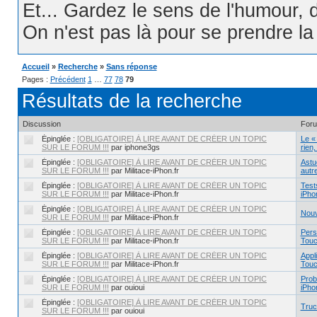
Et... Gardez le sens de l'humour, d
On n'est pas là pour se prendre la t
Accueil
»
Recherche
»
Sans réponse
Pages :
Précédent
1
…
77
78
79
Résultats de la recherche
Discussion
For
Épinglée :
[OBLIGATOIRE] À LIRE AVANT DE CRÉER UN TOPIC
Le «
SUR LE FORUM !!!
par iphone3gs
rien
Épinglée :
[OBLIGATOIRE] À LIRE AVANT DE CRÉER UN TOPIC
Astu
SUR LE FORUM !!!
par Militace-iPhon.fr
autr
Épinglée :
[OBLIGATOIRE] À LIRE AVANT DE CRÉER UN TOPIC
Test
SUR LE FORUM !!!
par Militace-iPhon.fr
iPho
Épinglée :
[OBLIGATOIRE] À LIRE AVANT DE CRÉER UN TOPIC
Nouv
SUR LE FORUM !!!
par Militace-iPhon.fr
Épinglée :
[OBLIGATOIRE] À LIRE AVANT DE CRÉER UN TOPIC
Pers
SUR LE FORUM !!!
par Militace-iPhon.fr
Touch
Épinglée :
[OBLIGATOIRE] À LIRE AVANT DE CRÉER UN TOPIC
Appl
SUR LE FORUM !!!
par Militace-iPhon.fr
Touc
Épinglée :
[OBLIGATOIRE] À LIRE AVANT DE CRÉER UN TOPIC
Prob
SUR LE FORUM !!!
par ouioui
iPhon
Épinglée :
[OBLIGATOIRE] À LIRE AVANT DE CRÉER UN TOPIC
Truc
SUR LE FORUM !!!
par ouioui