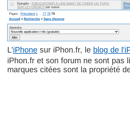
Épinglée :
[OBLIGATOIRE] À LIRE AVANT DE CRÉER UN TOPIC
iPhon
SUR LE FORUM !!!
par ouioui
News
Pages :
Précédent
1
…
77
78
79
Accueil
»
Recherche
»
Sans réponse
Atteindre
L'
iPhone
sur iPhon.fr, le
blog de l'
iPhon.fr et son forum ne sont pas 
marques citées sont la propriété de