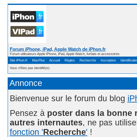
Forum iPhone, iPad, Apple Watch de iPhon.fr
Forum utilisateurs Apple iPhone, iPad, Apple Watch, forfaits et accessoires
Site iPhon.fr
MacPlus
Accueil
Règles
Recherche
Inscription
Identificati
Vous n'êtes pas identifié(e).
Annonce
Bienvenue sur le forum du blog
iP
Pensez à
poster dans la bonne 
autres internautes
, ne pas utilis
fonction '
Recherche
'
!